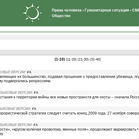
Права человека • Гуманитарная ситуация • СМИ
Общество
(1-10)
(11-20)
(21-30)
(31-40)
КОВЫЕ ВЕРСИИ:
авляющее их большинство, подавая прошения о предоставлении убежища, лгу
у подвергались репрессиям.
)
ЯЗЫКОВЫЕ ВЕРСИИ:
стания к территории войны все новых пространств для охоты – сначала Росси
ЗЫКОВЫЕ ВЕРСИИ:
ристической стратегии следует считать конец 2009 года. 27 ноября соверш
ЯЗЫКОВЫЕ ВЕРСИИ:
сти», «кругом колючая проволока, минные поля», продолжают маркировать 
у.