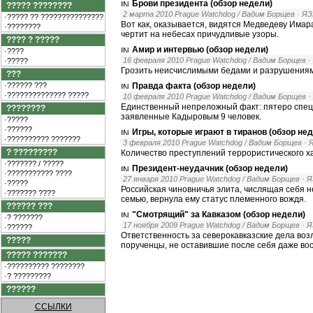
Брови президента (обзор недели)
????? ????????
2 марта 2010 Prague Watchdog / Вадим Борщев
· Я
·????? ?? ???????????????
Вот как, оказывается, видятся Медведеву Имар
·????????
чертит на небесах причудливые узоры.
???? ? ?????
Амир и интервью (обзор недели)
·????
16 февраля 2010 Prague Watchdog / Вадим Борщев
·
·?????
Грозить неисчислимыми бедами и разрушениями
???
·?????? ???
Правда факта (обзор недели)
·?????????????? ?????
10 февраля 2010 Prague Watchdog / Вадим Борщев
·
Единственный непреложный факт: пятеро спецн
????????
заявленные Кадыровым 9 человек.
·?????
·??????
Игры, которые играют в тиранов (обзор не
·?????????? ???????
3 февраля 2010 Prague Watchdog / Вадим Борщев
·
? ?????????
Количество преступлений террористического ха
·??????? / ?????
Президент-неудачник (обзор недели)
·??????????? ????
27 января 2010 Prague Watchdog / Вадим Борщев
· 
·?????
Российская чиновничья элита, числящая себя 
·??????? ????
семью, вернула ему статус племенного вождя.
?????? ???
"Смотрящий" за Кавказом (обзор недели)
·? ???????
17 ноября 2009 Prague Watchdog / Вадим Борщев
· 
·??????
Ответственность за северокавказские дела воз
?????
порученцы, не оставившие после себя даже во
????? ???????
·?????????? ????????
·? ?????????
??????
ССЫЛКИ