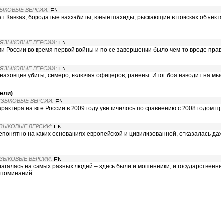
ЗЫКОВЫЕ ВЕРСИИ:
ат Кавказ, бородатые ваххабиты, юные шахиды, рыскающие в поисках объекта
 ЯЗЫКОВЫЕ ВЕРСИИ:
 России во время первой войны и по ее завершении было чем-то вроде пра
 ЯЗЫКОВЫЕ ВЕРСИИ:
азовцев убиты, семеро, включая офицеров, ранены. Итог боя наводит на мы
дели)
 ЯЗЫКОВЫЕ ВЕРСИИ:
рактера на юге России в 2009 году увеличилось по сравнению с 2008 годом п
ЯЗЫКОВЫЕ ВЕРСИИ:
непонятно на каких основаниях европейской и цивилизованной, отказалась 
ЯЗЫКОВЫЕ ВЕРСИИ:
лагалась на самых разных людей – здесь были и мошенники, и государственн
споминаний.