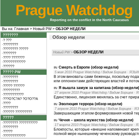
Prague Watchdog
Reporting on the conflict in the North Caucasus
Вы на:
Главная
>
Новый PW
>
ОБЗОР НЕДЕЛИ
???????
Обзор недели
·? ???
·????????
·???????? ?????
ОБЗОР НЕДЕЛИ
Новый PW
>
·???????
·???? ???????
·????????????
·??????
Смерть в Европе (обзор недели)
????? PW
5 мая 2010 Prague Watchdog / Вадим Борщев
· ЯЗЫ
В этом виноваты сами беженцы, поскольку под
·????????
или оппонентами действующих властей и потом
·????????
·????? ??????
Я вышла замуж за капитана (обзор недели
·?????????
27 апреля 2010 Prague Watchdog / Вадим Борщев
· 
·???????????
Единственно, лицензия менялась за счет прира
·???O?C?A? ?O?O??A
·????
Эволюция террора (обзор недели)
·????????
7 апреля 2010 Prague Watchdog / Вадим Борщев
· Я
·?????? ?????????
Завершающим этапом формирования новой терро
?????
Чечня – школа мужества (обзор недели)
·???????? ??????????
17 марта 2010 Prague Watchdog / Вадим Борщев
· 
·????????
Блокпосты, которые «внешне напоминают крепо
·?????
полной мере нынешнему чеченскому руководств
·????????????