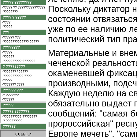
????? ????????
Поскольку диктатор н
·????? ?? ???????????????
·????????
состоянии отвязаться
???? ? ?????
·????
уже по ее наличию л
·?????
???
политический тип пр
·?????? ???
·?????????????? ?????
????????
Материальные и вне
·?????
·??????
чеченской реальност
·?????????? ???????
? ?????????
окаменевшей фиксаци
·??????? / ?????
·??????????? ????
·?????
производными, подсч
·??????? ????
?????? ???
Каждую неделю на св
·? ???????
·??????
обязательно выдает 
?????
сообщений: "самая б
????? ???????
·?????????? ????????
пророссийская" респ
·? ?????????
??????
Европе мечеть", "са
ССЫЛКИ