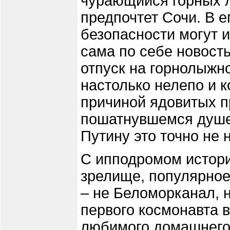
чурающийся горных л
предпочтет Сочи. В 
безопасности могут и
сама по себе новост
отпуск на горнолыжно
настолько нелепо и к
причиной ядовитых 
пошатнувшемся душе
Путину это точно не 
С ипподромом история
зрелище, популярное
– не Беломорканал, н
первого космонавта в
любимого домашнего 