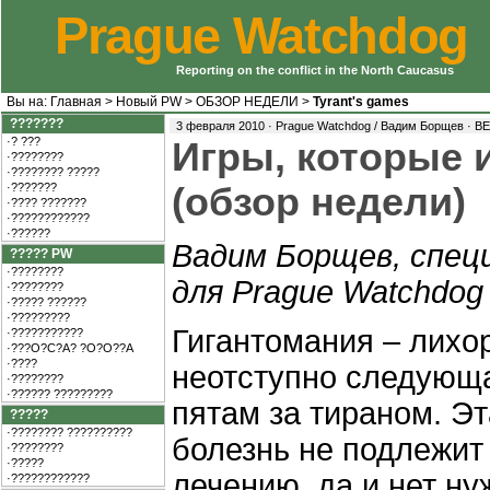
Prague Watchdog
Reporting on the conflict in the North Caucasus
Вы на:
Главная
>
Новый PW
>
ОБЗОР НЕДЕЛИ
>
Tyrant's games
???????
3 февраля 2010 · Prague Watchdog / Вадим Борщев ·
ВЕ
·? ???
Игры, которые 
·????????
·???????? ?????
·???????
(обзор недели)
·???? ???????
·????????????
·??????
Вадим Борщев, спец
????? PW
·????????
для Prague Watchdog
·????????
·????? ??????
·?????????
Гигантомания – лихо
·???????????
·???O?C?A? ?O?O??A
·????
неотступно следующ
·????????
·?????? ?????????
пятам за тираном. Эт
?????
·???????? ??????????
болезнь не подлежит
·????????
·?????
лечению, да и нет ну
·????????????