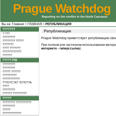
Prague Watchdog
Reporting on the conflict in the North Caucasus
Вы на:
Главная
>
ГЛАВНАЯ
>
РЕПУБЛИКАЦИЯ
???????
Републикация
·? ???
·????????
Prague Watchdog приветствует републикацию сво
·???????? ?????
·???????
При полном или частичном использовании матери
·???? ???????
интернете - гиперссылка
).
·????????????
·??????
????? PW
·????????
·????????
·????? ??????
·?????????
·???????????
·???O?C?A? ?O?O??A
·????
·????????
·?????? ?????????
?????
·???????? ??????????
·????????
·?????
·????????????