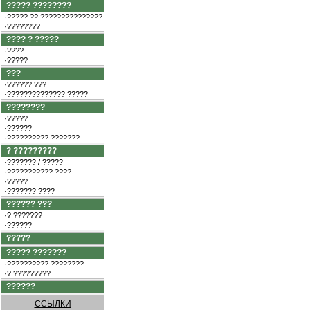
????? ????????
·????? ?? ???????????????
·????????
???? ? ?????
·????
·?????
???
·?????? ???
·?????????????? ?????
????????
·?????
·??????
·?????????? ???????
? ?????????
·??????? / ?????
·??????????? ????
·?????
·??????? ????
?????? ???
·? ???????
·??????
?????
????? ???????
·?????????? ????????
·? ?????????
??????
ССЫЛКИ