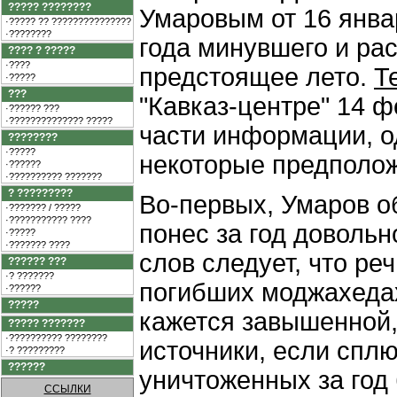
????? ????????
Умаровым от 16 январ
·????? ?? ???????????????
·????????
года минувшего и рас
???? ? ?????
·????
предстоящее лето.
Т
·?????
???
"Кавказ-центре" 14 ф
·?????? ???
·?????????????? ?????
части информации, о
????????
·?????
некоторые предполо
·??????
·?????????? ???????
? ?????????
Во-первых, Умаров о
·??????? / ?????
·??????????? ????
понес за год довольн
·?????
·??????? ????
слов следует, что ре
?????? ???
·? ???????
погибших моджахедах
·??????
?????
кажется завышенной,
????? ???????
·?????????? ????????
источники, если спл
·? ?????????
??????
уничтоженных за год 
ССЫЛКИ