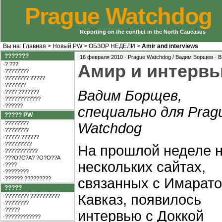
Prague Watchdog
Reporting on the conflict in the North Caucasus
Вы на:
Главная
>
Новый PW
>
ОБЗОР НЕДЕЛИ
>
Amir and interviews
???????
16 февраля 2010 · Prague Watchdog / Вадим Борщев ·
В
·? ???
Амир и интервь
·????????
·???????? ?????
·???????
Вадим Борщев,
·???? ???????
·????????????
·??????
специально для Prag
????? PW
·????????
Watchdog
·????????
·????? ??????
·?????????
На прошлой неделе 
·???????????
·???O?C?A? ?O?O??A
нескольких сайтах,
·????
·????????
·?????? ?????????
связанных с Имарат
?????
Кавказ, появилось
·???????? ??????????
·????????
·?????
интервью с Доккой
·????????????