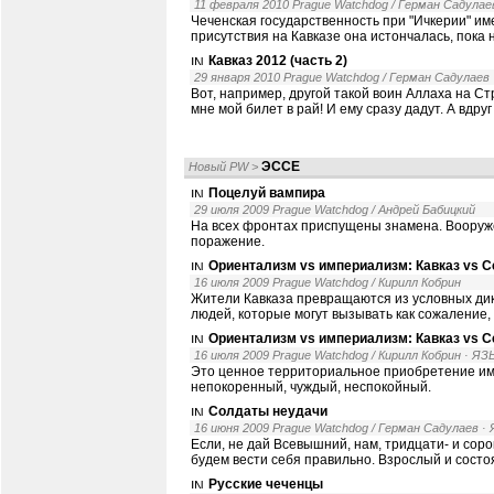
11 февраля 2010 Prague Watchdog / Герман Садулае
Чеченская государственность при "Ичкерии" им
присутствия на Кавказе она истончалась, пока 
Кавказ 2012 (часть 2)
29 января 2010 Prague Watchdog / Герман Садулаев
Вот, например, другой такой воин Аллаха на Ст
мне мой билет в рай! И ему сразу дадут. А вдруг
ЭССЕ
Новый PW
>
Поцелуй вампира
29 июля 2009 Prague Watchdog / Андрей Бабицкий
На всех фронтах приспущены знамена. Вооруж
поражение.
Ориентализм vs империализм: Кавказ vs Се
16 июля 2009 Prague Watchdog / Кирилл Кобрин
Жители Кавказа превращаются из условных ди
людей, которые могут вызывать как сожаление,
Ориентализм vs империализм: Кавказ vs Се
16 июля 2009 Prague Watchdog / Кирилл Кобрин
· Я
Это ценное территориальное приобретение име
непокоренный, чуждый, неспокойный.
Солдаты неудачи
16 июня 2009 Prague Watchdog / Герман Садулаев
·
Если, не дай Всевышний, нам, тридцати- и соро
будем вести себя правильно. Взрослый и состо
Русские чеченцы