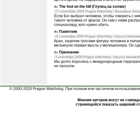
The fool on the hill (Глупец на холме)
27 сентября 2009 Prague Watchdog / Вениамин Алл
Если Бог выбрал человека, чтобы говорить с ни
такого человека от врагов. Он сам с ними распр
спецназовцу, кого нужно убить.
Памятник
11 сентября 2009 Prague Watchdog / Хасуха Магома
Кран, зацепив тросами фигуру человека в папах
мелькнула первая мысль у милиционера. Он сде
Признание
3 сентября 2009 Prague Watchdog / Хасуха Магома
Мы долго боролись с международным терроризм
не просили.
© 2000-2026 Prague Watchdog. При полном или частичном использовании
Мнения авторов могут не совпада
стремящейся показать широкий сп