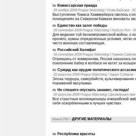
Комиссарская правда
29 ноября 2009 Prague Watchdog / Усам Байсаев
· 
Выступление Томаса Хаммерберга свелось к опр
похищениях на Северном Кавказе виноваты эк
Единство как залог победы
26 сентября 2009 Prague Watchdog / Нийсон Лич
· 
Для ведения той бескомпромиссной войны, о к
прочего, нужны определенные условия, четко о
чисто военная составляющая.
Российский Халифат
16 сентября 2009 Prague Watchdog / Герман Садула
Отрекшись от коммунизма, Россия оказалась п
поклонение баблу и колбасе не катит за козыри 
Суицид как орудие политического ассасин
22 августа 2009 Prague Watchdog / Харун Сидоров
Эпоха террора, самоубийств, культивирование
поражений мусульман.
Не спешите опускать занавес, господа!
20 августа 2009 Prague Watchdog / Джамбулат Аре
Все страстные коллекционеры ичкерийской эмб
себя оскорбленными в лучших чувствах.
ДРУГИЕ МАТЕРИАЛЫ
Новый PW
>
Республика красоты