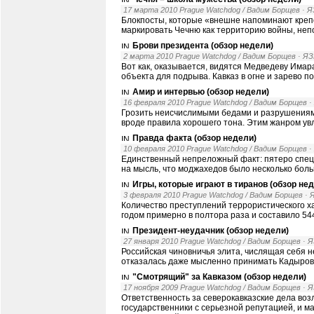
17 марта 2010 Prague Watchdog / Вадим Борщев
· 
Блокпосты, которые «внешне напоминают крепо
маркировать Чечню как территорию войны, неп
Брови президента (обзор недели)
2 марта 2010 Prague Watchdog / Вадим Борщев
· Я
Вот как, оказывается, видятся Медведеву Има
объекта для подрыва. Кавказ в огне и зарево 
Амир и интервью (обзор недели)
16 февраля 2010 Prague Watchdog / Вадим Борщев
·
Грозить неисчислимыми бедами и разрушениями
вроде правила хорошего тона. Этим жанром у
Правда факта (обзор недели)
10 февраля 2010 Prague Watchdog / Вадим Борщев
·
Единственный непреложный факт: пятеро спецн
на мысль, что моджахедов было несколько бол
Игры, которые играют в тиранов (обзор не
3 февраля 2010 Prague Watchdog / Вадим Борщев
·
Количество преступлений террористического ха
годом примерно в полтора раза и составило 54
Президент-неудачник (обзор недели)
27 января 2010 Prague Watchdog / Вадим Борщев
· 
Российская чиновничья элита, числящая себя н
отказалась даже мысленно принимать Кадырова
"Смотрящий" за Кавказом (обзор недели)
17 ноября 2009 Prague Watchdog / Вадим Борщев
· 
Ответственность за северокавказские дела воз
государственники с серьезной репутацией, и 