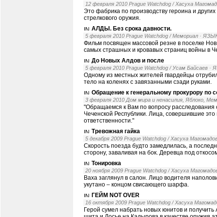
12 февраля 2010 Prague Watchdog / Хасуха Магома
Это фабрика по производству героина и других 
стрелкового оружия.
АЛДЫ. Без срока давности.
5 февраля 2010 Prague Watchdog / Мемориал
· ЯЗЫ
Фильм посвящен массовой резне в поселке Нов
самых страшных и кровавых страниц войны в Ч
До Новых Алдов и после
5 февраля 2010 Prague Watchdog / Усам Байсаев
· 
Одному из местных жителей гвардейцы отрубили
тело на коленях с завязанными сзади руками.
Обращение к генеральному прокурору по 
3 февраля 2010 Дом мира и ненасилия, Яблоко, Ме
"Обращаемся к Вам по вопросу расследования 
Чеченской Республики. Лица, совершившие это 
ответственности."
Тревожная гайка
5 декабря 2009 Prague Watchdog / Хасуха Магомадо
Скорость поезда будто замедлилась, а последн
сторону, заваливая на бок. Деревца под откосом
Тонировка
20 ноября 2009 Prague Watchdog / Хасуха Магомадо
Ваха заглянул в салон. Лицо водителя наполо
укутано – концом свисающего шарфа.
ГЕЙМ NOT OVER
16 октября 2009 Prague Watchdog / Хасуха Магомад
Герой сумел набрать новых юнитов и получить 
щита и Досье на Кадырова в качестве оружия ат