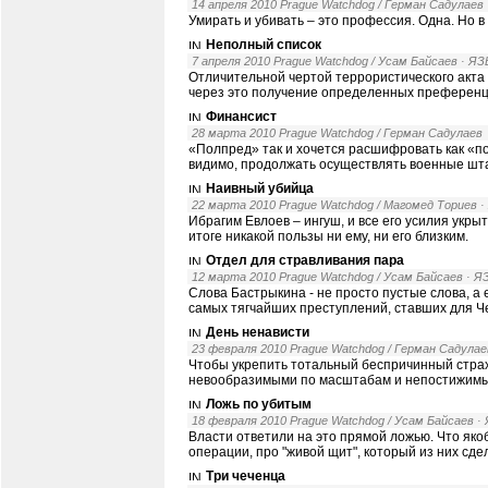
14 апреля 2010 Prague Watchdog / Герман Садулаев
Умирать и убивать – это профессия. Одна. Но в
Неполный список
7 апреля 2010 Prague Watchdog / Усам Байсаев
· Я
Отличительной чертой террористического акта 
через это получение определенных преференц
Финансист
28 марта 2010 Prague Watchdog / Герман Садулаев
«Полпред» так и хочется расшифровать как «п
видимо, продолжать осуществлять военные шт
Наивный убийца
22 марта 2010 Prague Watchdog / Магомед Ториев
·
Ибрагим Евлоев – ингуш, и все его усилия укрыт
итоге никакой пользы ни ему, ни его близким.
Отдел для стравливания пара
12 марта 2010 Prague Watchdog / Усам Байсаев
· 
Слова Бастрыкина - не просто пустые слова, а 
самых тягчайших преступлений, ставших для Ч
День ненависти
23 февраля 2010 Prague Watchdog / Герман Садулае
Чтобы укрепить тотальный беспричинный стра
невообразимыми по масштабам и непостижимым
Ложь по убитым
18 февраля 2010 Prague Watchdog / Усам Байсаев
·
Власти ответили на это прямой ложью. Что як
операции, про "живой щит", который из них сд
Три чеченца