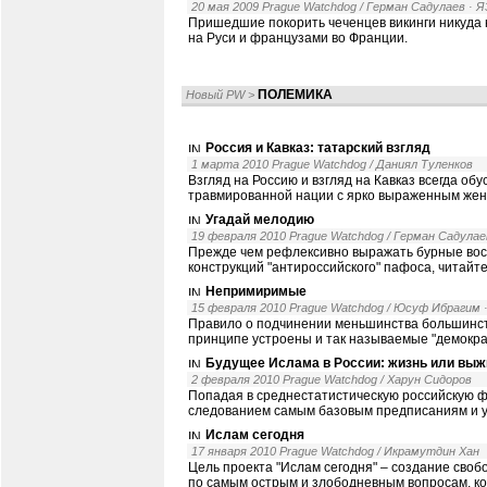
20 мая 2009 Prague Watchdog / Герман Садулаев
· 
Пришедшие покорить чеченцев викинги никуда не
на Руси и французами во Франции.
ПОЛЕМИКА
Новый PW
>
Россия и Кавказ: татарский взгляд
1 марта 2010 Prague Watchdog / Даниял Туленков
Взгляд на Россию и взгляд на Кавказ всегда об
травмированной нации с ярко выраженным жен
Угадай мелодию
19 февраля 2010 Prague Watchdog / Герман Садулае
Прежде чем рефлексивно выражать бурные вос
конструкций "антироссийского" пафоса, читайт
Непримиримые
15 февраля 2010 Prague Watchdog / Юсуф Ибрагим
Правило о подчинении меньшинства большинст
принципе устроены и так называемые "демокра
Будущее Ислама в России: жизнь или вы
2 февраля 2010 Prague Watchdog / Харун Сидоров
Попадая в среднестатистическую российскую 
следованием самым базовым предписаниям и у
Ислам сегодня
17 января 2010 Prague Watchdog / Икрамутдин Хан
Цель проекта "Ислам сегодня" – создание своб
по самым острым и злободневным вопросам, ко