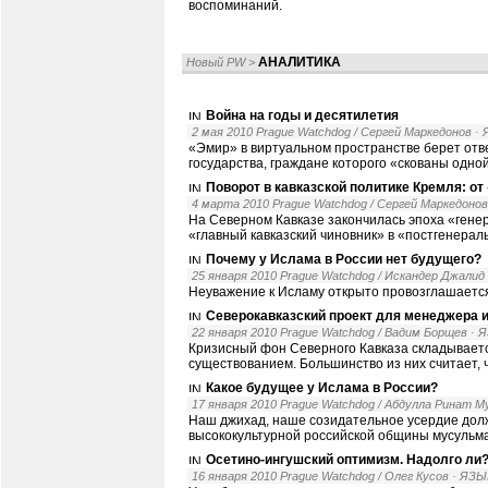
воспоминаний.
АНАЛИТИКА
Новый PW
>
Война на годы и десятилетия
2 мая 2010 Prague Watchdog / Сергей Маркедонов
·
«Эмир» в виртуальном пространстве берет отв
государства, граждане которого «скованы одно
Поворот в кавказской политике Кремля: о
4 марта 2010 Prague Watchdog / Сергей Маркедонов
На Северном Кавказе закончилась эпоха «гене
«главный кавказский чиновник» в «постгенерал
Почему у Ислама в России нет будущего?
25 января 2010 Prague Watchdog / Искандер Джалид
Неуважение к Исламу открыто провозглашаетс
Северокавказский проект для менеджера и
22 января 2010 Prague Watchdog / Вадим Борщев
· 
Кризисный фон Северного Кавказа складываетс
существованием. Большинство из них считает, 
Какое будущее у Ислама в России?
17 января 2010 Prague Watchdog / Абдулла Ринат 
Наш джихад, наше созидательное усердие дол
высококультурной российской общины мусульма
Осетино-ингушский оптимизм. Надолго ли
16 января 2010 Prague Watchdog / Олег Кусов
· ЯЗ