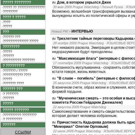
????? ????????
Дом, в котором укрылся Джек
30 мая 2009 Prague Watchdog / Леонид Рузов
· ЯЗЫ
·????? ?? ???????????????
Возможно, волшебная трансформация вызвана е
·????????
вынуждены изъять из политической сферы и ук
???? ? ?????
·????
·?????
ИНТЕРВЬЮ
Новый PW
>
???
·?????? ???
Трехлетние тайные переговоры Кадырова 
·?????????????? ?????
28 ноября 2009 Prague Watchdog
· ЯЗЫКОВЫЕ ВЕР
????????
Нет никакого раскола. Эмиграция в целом стои
·?????
недоразумения будут преодолены.
·??????
"Максимизация блага" (интервью с фило
·?????????? ???????
17 сентября 2009 Prague Watchdog
· ЯЗЫКОВЫЕ В
? ?????????
Обязанность мусульманина - сохранять собстве
·??????? / ?????
кстати говоря, жизнь животных.
·??????????? ????
"В славе – погибель" (интервью с фило
·?????
25 августа 2009 Prague Watchdog
· ЯЗЫКОВЫЕ ВЕ
·??????? ????
В конечном счете, образ жизни и служения, к
?????? ???
формой гордыни.
·? ???????
·??????
"Мученическая смерть – это особая и вы
комитета России Гейдаром Джемалем)
?????
22 августа 2009 Prague Watchdog
????? ???????
Самопожертвование и смерть-свидетельствован
·?????????? ????????
которая делает человека избранным.
·? ?????????
Причастность Кадырова должна быть одно
??????
"Мемориал" Олегом Орловым)
22 июля 2009 Prague Watchdog
· ЯЗЫКОВЫЕ ВЕРСИ
ССЫЛКИ