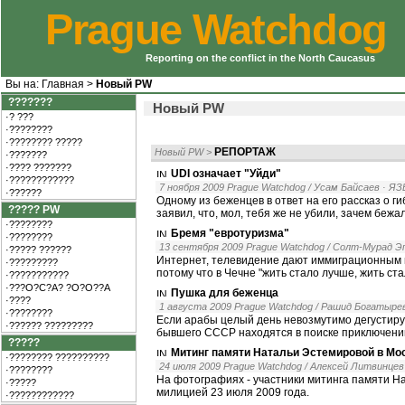
Prague Watchdog
Reporting on the conflict in the North Caucasus
Вы на:
Главная
>
Новый PW
???????
Новый PW
·? ???
·????????
·???????? ?????
РЕПОРТАЖ
Новый PW
>
·???????
·???? ???????
UDI означает "Уйди"
·????????????
7 ноября 2009 Prague Watchdog / Усам Байсаев
· Я
·??????
Одному из беженцев в ответ на его рассказ о 
????? PW
заявил, что, мол, тебя же не убили, зачем бежал
·????????
Бремя "евротуризма"
·????????
13 сентября 2009 Prague Watchdog / Солт-Мурад Э
·????? ??????
Интернет, телевидение дают иммиграционным 
·?????????
потому что в Чечне "жить стало лучше, жить ста
·???????????
·???O?C?A? ?O?O??A
Пушка для беженца
·????
1 августа 2009 Prague Watchdog / Рашид Богатыре
·????????
Если арабы целый день невозмутимо дегустиру
·?????? ?????????
бывшего СССР находятся в поиске приключени
?????
Митинг памяти Натальи Эстемировой в Мо
·???????? ??????????
24 июля 2009 Prague Watchdog / Алексей Литвинцев
·????????
На фотографиях - участники митинга памяти Н
·?????
милицией 23 июля 2009 года.
·????????????