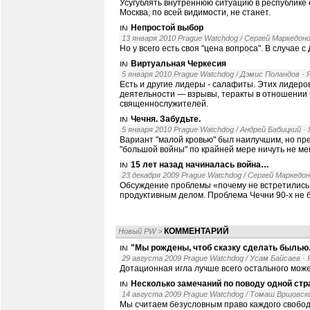
Усугублять внутреннюю ситуацию в республике
Москва, по всей видимости, не станет.
Непростой выбор
13 января 2010 Prague Watchdog / Сергей Маркедон
Но у всего есть своя "цена вопроса". В случае 
Виртуальная Черкесия
5 января 2010 Prague Watchdog / Дэмис Поландов
·
Есть и другие лидеры - салафиты. Этих лидеров
деятельности — взрывы, теракты в отношении 
священнослужителей.
Чечня. Забудьте.
5 января 2010 Prague Watchdog / Андрей Бабицкий
·
Вариант "малой кровью" был наилучшим, но през
"большой войны" по крайней мере ничуть не ме
15 лет назад начиналась война…
23 декабря 2009 Prague Watchdog / Сергей Маркедо
Обсуждение проблемы «почему не встретились
продуктивным делом. Проблема Чечни 90-х не 
КОММЕНТАРИЙ
Новый PW
>
"Мы рождены, чтоб сказку сделать былью.
29 августа 2009 Prague Watchdog / Усам Байсаев
·
Дотационная игла лучше всего остального може
Несколько замечаний по поводу одной ст
14 августа 2009 Prague Watchdog / Томаш Вршовск
Мы считаем безусловным право каждого свобод