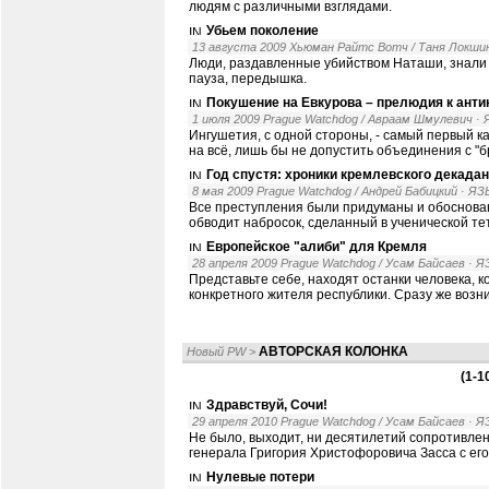
людям с различными взглядами.
Убьем поколение
13 августа 2009 Хьюман Райтс Вотч / Таня Локши
Люди, раздавленные убийством Наташи, знали –
пауза, передышка.
Покушение на Евкурова – прелюдия к ант
1 июля 2009 Prague Watchdog / Авраам Шмулевич
·
Ингушетия, с одной стороны, - самый первый кан
на всё, лишь бы не допустить объединения с "б
Год спустя: хроники кремлевского декада
8 мая 2009 Prague Watchdog / Андрей Бабицкий
· Я
Все преступления были придуманы и обоснован
обводит набросок, сделанный в ученической те
Европейское "алиби" для Кремля
28 апреля 2009 Prague Watchdog / Усам Байсаев
· 
Представьте себе, находят останки человека,
конкретного жителя республики. Сразу же возни
АВТOРCКAЯ КOЛOНКA
Новый PW
>
(1-1
Здравствуй, Сочи!
29 апреля 2010 Prague Watchdog / Усам Байсаев
· 
Не было, выходит, ни десятилетий сопротивлени
генерала Григория Христофоровича Засса с его
Нулевые потери