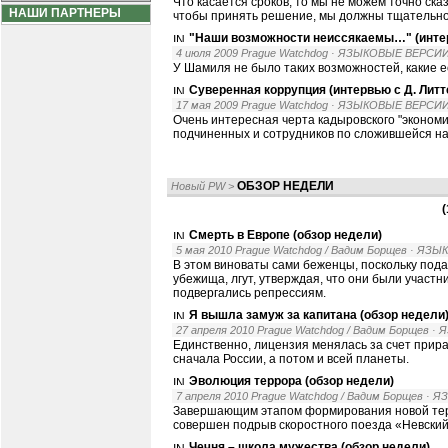
Что касается сроков, то мы не можем точно сказ
НАШИ ПАРТНЕРЫ
чтобы принять решение, мы должны тщательно
"Наши возможности неиссякаемы…" (инте
4 июля 2009 Prague Watchdog
· ЯЗЫКОВЫЕ ВЕРСИИ
У Шамиля не было таких возможностей, какие е
Суверенная коррупция (интервью с Д. Лит
17 мая 2009 Prague Watchdog
· ЯЗЫКОВЫЕ ВЕРСИИ
Очень интересная черта кадыровского "экономи
подчиненных и сотрудников по сложившейся на
ОБЗОР НЕДЕЛИ
Новый PW
>
(
Смерть в Европе (обзор недели)
5 мая 2010 Prague Watchdog / Вадим Борщев
· ЯЗЫ
В этом виноваты сами беженцы, поскольку по
убежища, лгут, утверждая, что они были учас
подвергались репрессиям.
Я вышла замуж за капитана (обзор недели
27 апреля 2010 Prague Watchdog / Вадим Борщев
· 
Единственно, лицензия менялась за счет прира
сначала России, а потом и всей планеты.
Эволюция террора (обзор недели)
7 апреля 2010 Prague Watchdog / Вадим Борщев
· Я
Завершающим этапом формирования новой терро
совершен подрыв скоростного поезда «Невский
Чечня – школа мужества (обзор недели)