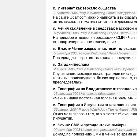
Интернет как зеркало общества
19 апреля 2006 Prague Watchdog / Асланбек Дадаев
На сайте Udaff.com можно написать и высказат
антикавказская тематика стоит на отдельном м
Чечня как явление в средствах массовой 
6 февраля 2006 Prague Watchdog / Карел Трепеш
· 
На примере отношения российских СМИ к Чечн
стандартизированное телевидение.
Власти Чечни закрыли частный телеканал
5 октября 2005 Prague Watchdog / Леча Садаев
Поводом для закрытия телеканала послужило о
Загадки Беслана
23 июня 2005 Prague Watchdog / Владимир Воронов
Спустя много месяцев после трагедии ни следст
картины происшедшего. До сих пор не знаем, к
преследовалась.
Типография во Владикавказе отказалась 
13 августа 2004 Чеченское общество
«Чечня - наша постоянная головная боль. Мы не
Типография в Ингушетии отказалась печат
26 января 2004 Prague Watchdog / Тимур Алиев
· Я
Отказ мотивирован тем, что в газете «Чеченс
Ингушетии.
Чечня: СМИ и президентские выборы
22 октября 2003 Центр экстремальной журналист
Доклад по положению СМИ в Чечне во время а