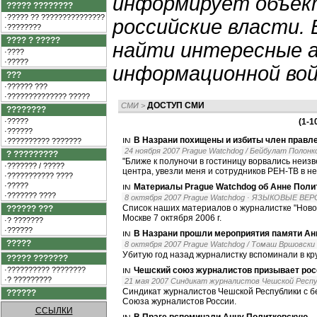
информирует объек
????? ????????
·????? ?? ???????????????
российские власти.
·????????
???? ? ?????
найти интересные 
·????
·?????
информационной вой
???
·?????? ???
·?????????????? ?????
ДОСТУП СМИ
СМИ
>
????????
·?????
(1-1
·??????
В Назрани похищены и избиты член правл
·?????????? ???????
24 ноября 2007 Prague Watchdog / Бейбулат Полонк
? ?????????
"Ближе к полуночи в гостиницу ворвались неиз
·??????? / ?????
центра, увезли меня и сотрудников РЕН-ТВ в н
·??????????? ????
·?????
Материалы Prague Watchdog об Анне Поли
·??????? ????
8 октября 2007 Prague Watchdog
· ЯЗЫКОВЫЕ ВЕР
Cписок наших материалов о журналистке "Новой
?????? ???
Москве 7 октября 2006 г.
·? ???????
·??????
В Назрани прошли мероприятия памяти Ан
?????
8 октября 2007 Prague Watchdog / Томаш Вршовски
Убитую год назад журналистку вспоминали в кр
????? ???????
·?????????? ????????
Чешский союз журналистов призывает росс
·? ?????????
21 мая 2007 Синдикат журналистов Чешской Респ
Синдикат журналистов Чешской Республики с б
??????
Союза журналистов России.
ССЫЛКИ