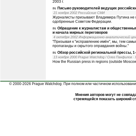
2003 г.
Письмо руководителей ведущих российск
21 ноября 2002 Российские СМИ
Журналисты призывают Владимира Путина не п
одобренные Советом Федерации.
Обращение к журналистам и общественным
и начала мирных переговоров
4 октября 2002 Информационно-аналитический це
"Призывая к "исправлению имён", мы, тем самы
пропаганды и скрытого оправдания войны."
Обзор российской региональной прессы, 1-
13 ноября 2000 Prague Watchdog / Олег Панфилов
·
How the Russian press in regions (outside Moscow)
© 2000-2026 Prague Watchdog. При полном или частичном использовании
Мнения авторов могут не совпада
стремящейся показать широкий сп