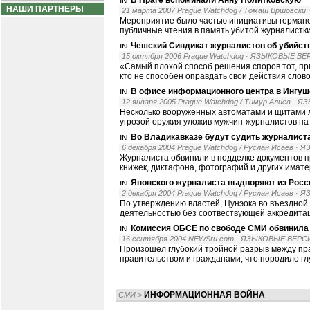
В Праге вспоминали Анну Политковскую
НАШИ ПАРТНЕРЫ
21 марта 2007 Prague Watchdog / Томаш Вршовски
Мероприятие было частью инициативы германс
публичные чтения в память убитой журналистки
Чешский Синдикат журналистов об убийст
15 октября 2006 Prague Watchdog
· ЯЗЫКОВЫЕ ВЕ
«Самый плохой способ решения споров тот, пр
кто не способен оправдать свои действия слов
В офисе информационного центра в Ингуш
12 января 2005 Prague Watchdog / Тимур Алиев
· Я
Несколько вооруженных автоматами и щитами 
угрозой оружия уложив мужчин-журналистов на п
Во Владикавказе будут судить журналист
6 декабря 2004 Prague Watchdog / Руслан Исаев
· Я
Журналиста обвинили в подделке документов п
книжек, диктафона, фотографий и других имате
Японского журналиста выдворяют из Росс
2 декабря 2004 Prague Watchdog / Руслан Исаев
· Я
По утверждению властей, Цунэока во въездной 
деятельностью без соотвествующей аккредита
Комиссия ОБСЕ по свободе СМИ обвинила 
16 сентября 2004 NEWSru.com
· ЯЗЫКОВЫЕ ВЕРС
Произошел глубокий тройной разрыв между пр
правительством и гражданами, что породило гл
ИНФОРМАЦИОННАЯ ВОЙНА
СМИ
>