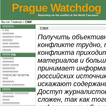
Prague Watchdog
Reporting on the conflict in the North Caucasus
Вы на:
Главная
>
СМИ
???????
СМИ
·? ???
·????????
Получить объектив
·???????? ?????
·???????
конфликте трудно, п
·???? ???????
·????????????
конфликта приходит
·??????
????? PW
материалов и больш
·????????
·????????
·????? ??????
принимает информа
·?????????
·???????????
российских источни
·???O?C?A? ?O?O??A
·????
искажают содержани
·????????
·?????? ?????????
Доступ журналистов
?????
·???????? ??????????
·????????
сложен, так как тог
·?????
·????????????