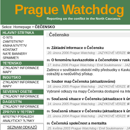
Prague Watchdog
Reporting on the conflict in the North Caucasus
Sekce:
Homepage
>
ČEČENSKO
HLAVN? STR?NKA
Čečensko
·O N?S
·ZAM?STN?N?
·KNIHA N?V?T?V
Základní informace o Čečensku
·KONTAKT
20. února 2006 Prague Watchdog
· JAZYKOVÉ VERZE:
·NA?E BANNERY
·SPAMME?I
O fenoménu kavkazofobie a čečenofobie v rusk
?E?ENSKO
17. ledna 2006 Prague Watchdog / Emil Souleimanov
· JA
·Z?KLADN? INFORMACE
Zatímco v sovětském období měly předsudky o Kavkaza
·MAPY
ostražitý a nedůvěřivý přístup.
INGU?SKO
Soubor map Čečenska (aktualizováno)
·Z?KLADN? INFORMACE
·MAPY
18. února 2005 Prague Watchdog
· JAZYKOVÉ VERZE:
Vybrané odkazy na mapy Čečenska dostupné na Inte
SEVERN? OSETIE
·Z?KLADN? INFORMACE
Současná situace v Čečensku (aktualizace k ú
DAGEST?N
14. února 2005 Prague Watchdog
· JAZYKOVÉ VERZE:
·Z?KLADN? INFORMACE
Současná situace v Čečensku (aktualizace k ú
ZPR?VY V ?E?TIN?
21. února 2004 Prague Watchdog
· JAZYKOVÉ VERZE:
·M?S??N? P?EHLEDY
·ANALYTICK? ?L?NKY
Čečenská společnost a mentalita
SEZNAM ODKAZŮ
25. května 2003 Prague Watchdog / Emil Souleimanov
· J