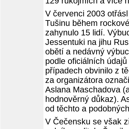
129 rukojmích a více n
V červenci 2003 otřás
Tušinu během rockovéh
zahynulo 15 lidí. Výb
Jessentuki na jihu Rus
obětí a nedávný výbu
podle oficiálních údajů
případech obvinilo z tě
za organizátora označ
Aslana Maschadova (an
hodnověrný důkaz). A
od těchto a podobných 
V Čečensku se však z