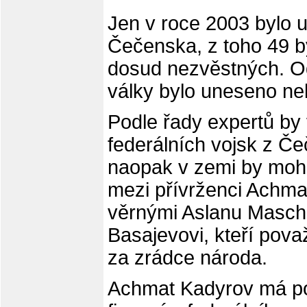
Jen v roce 2003 bylo 
Čečenska, z toho 49 b
dosud nezvěstných. Od
války bylo uneseno ne
Podle řady expertů by
federálních vojsk z Če
naopak v zemi by moh
mezi přívrženci Achm
věrnými Aslanu Mascha
Basajevovi, kteří pov
za zrádce národa.
Achmat Kadyrov má po