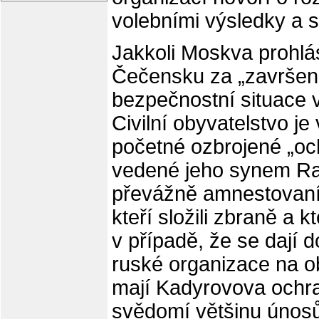
volebními výsledky a s 
Jakkoli Moskva prohlás
Čečensku za „završen
bezpečnostní situace v
Civilní obyvatelstvo je
početné ozbrojené „o
vedené jeho synem Ra
převážně amnestovaní k
kteří složili zbraně a 
v případě, že se dají 
ruské organizace na o
mají Kadyrovova ochra
svědomí většinu únosů