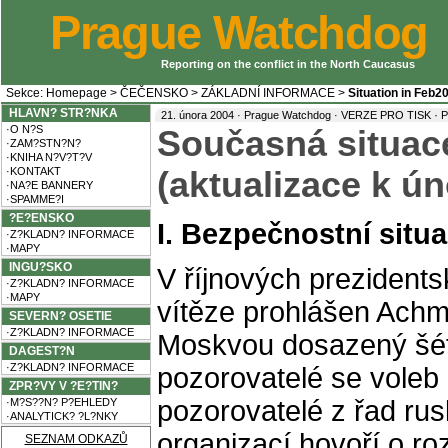
Prague Watchdog
Reporting on the conflict in the North Caucasus
Sekce:
Homepage
>
ČEČENSKO
>
ZÁKLADNÍ INFORMACE
>
Situation in Feb2
HLAVN? STR?NKA
·
21. února 2004 · Prague Watchdog ·
VERZE PRO TISK
P
·O N?S
Současná situac
·ZAM?STN?N?
·KNIHA N?V?T?V
·KONTAKT
(aktualizace k ú
·NA?E BANNERY
·SPAMME?I
?E?ENSKO
I. Bezpečnostní situ
·Z?KLADN? INFORMACE
·MAPY
INGU?SKO
V říjnových prezidents
·Z?KLADN? INFORMACE
·MAPY
vítěze prohlášen Achm
SEVERN? OSETIE
·Z?KLADN? INFORMACE
Moskvou dosazený šéf
DAGEST?N
·Z?KLADN? INFORMACE
pozorovatelé se voleb 
ZPR?VY V ?E?TIN?
pozorovatelé z řad ru
·M?S??N? P?EHLEDY
·ANALYTICK? ?L?NKY
organizací hovoří o r
SEZNAM ODKAZŮ