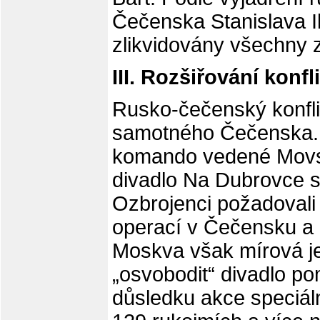
Čečenska Stanislava Il
zlikvidovány všechny z
III. Rozšiřování konf
Rusko-čečenský konflik
samotného Čečenska. 
komando vedené Mov
divadlo Na Dubrovce s
Ozbrojenci požadovali
operací v Čečensku a 
Moskva však mírová je
„osvobodit“ divadlo 
důsledku akce speciál