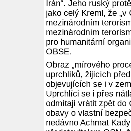
Írán“. Jeho ruský protě
jako celý Kreml, že „v
mezinárodním teroris
mezinárodním teroris
pro humanitární organi
OBSE.
Obraz „mírového proce
uprchlíků, žijících p
objevujících se i v ze
Uprchlíci se i přes nát
odmítají vrátit zpět d
obavy o vlastní bezpečn
nedávno Achmat Kady