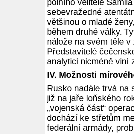
polního velitele Šamila
sebevražedné atentátni
většinou o mladé ženy,
během druhé války. Ty
nálože na svém těle v
Představitelé čečenské
analytici nicméně viní
IV. Možnosti mírovéh
Rusko nadále trvá na s
již na jaře loňského ro
„vojenská část“ opera
dochází ke střetům me
federální armády, probí