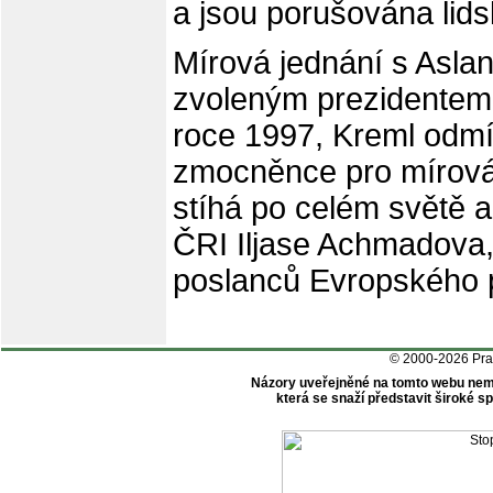
a jsou porušována lid
Mírová jednání s Asl
zvoleným prezidentem 
roce 1997, Kreml odm
zmocněnce pro mírová
stíhá po celém světě 
ČRI Iljase Achmadova,
poslanců Evropského p
© 2000-2026 Pr
Názory uveřejněné na tomto webu nem
která se snaží představit široké 