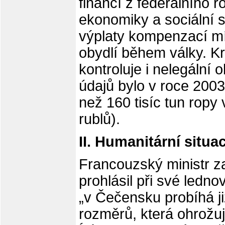
financí z federálního
ekonomiky a sociální 
výplaty kompenzací m
obydlí během války. K
kontroluje i nelegální 
údajů bylo v roce 200
než 160 tisíc tun ropy
rublů).
II. Humanitární situa
Francouzský ministr za
prohlásil při své ledno
„v Čečensku probíhá j
rozměrů, která ohrožuj