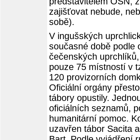
představitelem OSN, 
zajišťovat nebude, neb
sobě).
V ingušských uprchlic
současné době podle of
čečenských uprchlíků,
pouze 75 místností v 
120 provizorních domk
Oficiální orgány přesto
tábory opustily. Jednou
oficiálních seznamů, p
humanitární pomoc. K
uzavřen tábor Sacita a 
Bart. Podle vyjádření 