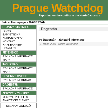
Prague Watchdog
Reporting on the conflict in the North Caucasus
Sekce:
Homepage
>
DAGESTÁN
HLAVN? STR?NKA
Dagestán
·O N?S
·ZAM?STN?N?
·KNIHA N?V?T?V
Dagestán - základní informace
·KONTAKT
7. srpna 2008 Prague Watchdog
·NA?E BANNERY
·SPAMME?I
?E?ENSKO
·Z?KLADN? INFORMACE
·MAPY
INGU?SKO
·Z?KLADN? INFORMACE
·MAPY
SEVERN? OSETIE
·Z?KLADN? INFORMACE
DAGEST?N
·Z?KLADN? INFORMACE
ZPR?VY V ?E?TIN?
·M?S??N? P?EHLEDY
·ANALYTICK? ?L?NKY
SEZNAM ODKAZŮ