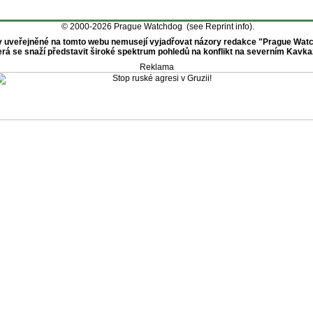
© 2000-2026 Prague Watchdog (see
Reprint info
).
 uveřejněné na tomto webu nemusejí vyjadřovat názory redakce "Prague Wat
erá se snaží představit široké spektrum pohledů na konflikt na severním Kavka
Reklama