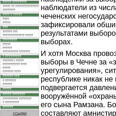
????? ????????
наблюдатели из числ
·????? ?? ???????????????
·????????
чеченских негосудар
???? ? ?????
·????
зафиксировали обши
·?????
???
результатами выборо
·?????? ???
·?????????????? ?????
выборах.
????????
·?????
·??????
И хотя Москва прово
·?????????? ???????
? ?????????
выборы в Чечне за «
·??????? / ?????
·??????????? ????
·?????
урегулирования», си
·??????? ????
?????? ???
республике никак не
·? ???????
·??????
подвергается давлен
?????
вооружённой «охраны
????? ???????
·?????????? ????????
его сына Рамзана. Б
·? ?????????
??????
составляют амнисти
ССЫЛКИ