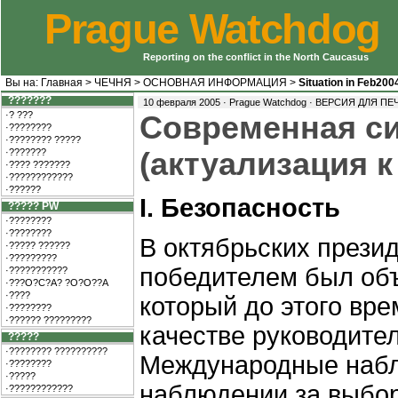
Prague Watchdog
Reporting on the conflict in the North Caucasus
Вы на:
Главная
>
ЧЕЧНЯ
>
ОСНОВНАЯ ИНФОРМАЦИЯ
>
Situation in Feb200
???????
10 февраля 2005 · Prague Watchdog ·
ВЕРСИЯ ДЛЯ ПЕ
·? ???
Cовременная си
·????????
·???????? ?????
·???????
(актуализация 
·???? ???????
·????????????
·??????
I. Безопасность
????? PW
·????????
·????????
В октябрьских презид
·????? ??????
·?????????
победителем был об
·???????????
·???O?C?A? ?O?O??A
·????
который до этого вр
·????????
·?????? ?????????
качестве руководите
?????
·???????? ??????????
Международные набл
·????????
·?????
наблюдении за выбо
·????????????