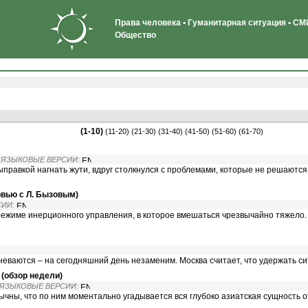
Права человека • Гуманитарная ситуация • СМИ
Общество
(1-10)
(11-20)
(21-30)
(31-40)
(41-50)
(51-60)
(61-70)
· ЯЗЫКОВЫЕ ВЕРСИИ:
правкой нагнать жути, вдруг столкнулся с проблемами, которые не решаются
рвью с Л. Бызовым)
СИИ:
режиме инерционного управления, в которое вмешаться чрезвычайно тяжело.
неваются – на сегодняшний день незаменим. Москва считает, что удержать си
(обзор недели)
 ЯЗЫКОВЫЕ ВЕРСИИ:
ычны, что по ним моментально угадывается вся глубоко азиатская сущность