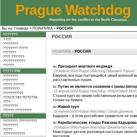
Prague Watchdog
Reporting on the conflict in the North Caucasus
Вы на:
Главная
>
ПОЛИТИКА
>
РОССИЯ
???????
РОССИЯ
·? ???
·????????
·???????? ?????
РОССИЯ
ПОЛИТИКА
>
·???????
·???? ???????
·????????????
·??????
Президент мертвого медведя
????? PW
23 апреля 2009 Prague Watchdog / Магомед Ториев
Евкуров, все еще пытающийся своей военной вы
·????????
расставленных пушек.
·????????
·????? ??????
Путин не является хозяином страны (инте
·?????????
15 апреля 2009 Prague Watchdog
· ЯЗЫКОВЫЕ ВЕР
·???????????
Страна едет по своим собственным рельсам в 
·???O?C?A? ?O?O??A
только на бумаге.
·????
·????????
Живой труп
·?????? ?????????
11 апреля 2009 Prague Watchdog / Орхан Джемаль
?????
Кадыров – в этом российские правители не сом
·???????? ??????????
Акробатические этюды Рамзана Кадырова 
·????????
23 марта 2009 Prague Watchdog / Джамбулат Аре
·
·?????
Некоторые детали разговора настолько своеоб
·????????????
вассалом.