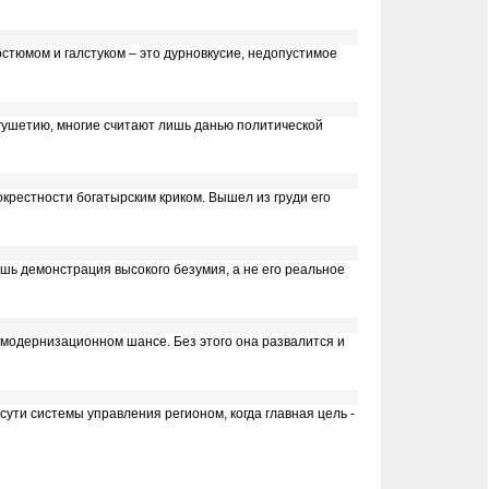
остюмом и галстуком – это дурновкусие, недопустимое
нгушетию, многие считают лишь данью политической
окрестности богатырским криком. Вышел из груди его
ишь демонстрация высокого безумия, а не его реальное
м модернизационном шансе. Без этого она развалится и
ути системы управления регионом, когда главная цель -