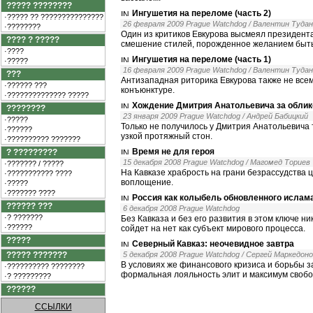
????? ????????
Ингушетия на переломе (часть 2)
·????? ?? ???????????????
26 февраля 2009 Prague Watchdog / Валентин Тудан
·????????
Один из критиков Евкурова высмеял президента
???? ? ?????
смешение стилей, порожденное желанием быть 
·????
Ингушетия на переломе (часть 1)
·?????
16 февраля 2009 Prague Watchdog / Валентин Тудан
???
Антизападная риторика Евкурова также не всем
·?????? ???
конъюнктуре.
·?????????????? ?????
Хождение Дмитрия Анатольевича за обли
????????
23 января 2009 Prague Watchdog / Андрей Бабицкий
·?????
Только не получилось у Дмитрия Анатольевича т
·??????
узкой протяжный стон.
·?????????? ???????
Время не для героя
? ?????????
15 декабря 2008 Prague Watchdog / Магомед Ториев
·??????? / ?????
На Кавказе храбрость на грани безрассудства 
·??????????? ????
воплощение.
·?????
·??????? ????
Россия как колыбель обновленного исла
?????? ???
6 декабря 2008 Prague Watchdog
·? ???????
Без Кавказа и без его развития в этом ключе 
·??????
сойдет на нет как субъект мирового процесса.
?????
Северный Кавказ: неочевидное завтра
????? ???????
5 декабря 2008 Prague Watchdog / Сергей Маркедон
В условиях же финансового кризиса и борьбы з
·?????????? ????????
формальная лояльность элит и максимум свобод
·? ?????????
??????
ССЫЛКИ