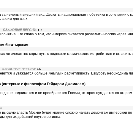
 за нелепый внешний вид. Дескать, национальная тюбетейка в сочетании с к
своим для всех.
· ЯЗЫКОВЫЕ ВЕРСИИ:
 понятна. Его слова о том, что Америка пытается развалить Россию через И
ком богатырским
ак же элегантно спрыгнуть с подножки космического истребителя и огласить 
· ЯЗЫКОВЫЕ ВЕРСИИ:
ценится и уважается больше, чем ум и расчётливость. Евкурову необходима л
ма (интервью с философом Гейдаром Джемалем)
никогда не поднимется и не преобразится Россия, которая нуждается во второ
ов
а высшую власть Москве будет крайне сложно начать демонтаж имперской по с
ы для их действий внутри региона.