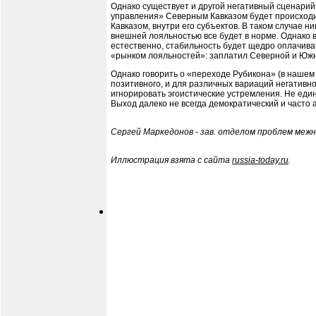
Однако существует и другой негативный сценарий
управления» Северным Кавказом будет происходит
Кавказом, внутри его субъектов. В таком случае 
внешней лояльностью все будет в норме. Однако 
естественно, стабильность будет щедро оплачива
«рынком лояльностей»: заплатил Северной и Южной
Однако говорить о «переходе Рубикона» (в нашем
позитивного, и для различных вариаций негативн
игнорировать эгоистические устремления. Не еди
Выход далеко не всегда демократический и часто
Сергей Маркедонов - зав. отделом проблем меж
Иллюстрация взята с сайта
russia-today.ru
.