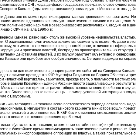
й Республики Ичкерия Докка Умаров в прошлом году объявил главным лозунгом
ервым казусом в СНГ, когда де-факто государство прекратило свое существов
еверном Кавказе (адыгские организации) апеллируют к Москве и готовы дейст
и Дагестане не может идентифицироваться как проявления сепаратизма. Не 
налистические идеологии используют политическое насилие в своих целях. А 
том политического насилия в северокавказских республиках. Сегодня ни в Даг
янию с ОКЧН начала 1990-х гг.
ерном Кавказе, равно как и столь же высокий уровень недовольства властью,
ии. О радикальном политическом исламе мы скажем чуть позже. Но даже в эт
е потому, что имеют свое мнение о священном Коране, отличное от официаль
коррупции и произвола властей, беспредела правоохранительных структур. Н
кватными действиями властей. В их пользу работает объективно и северокав
 на Кавказе они приобретают особую значимость. Сегодня надежды на справе
дпосылки для позитивного сценария развития событий на Северном Кавказе.
 идет о замене президента КЧР Мустафы Батдыева на Бориса Эбзеева и пре
м «властной вертикали», заботился, прежде всего, о лояльности местных эли
оторые давали Кремлю и «Единой России» просто зашкаливающие результаты,
о Москва пытается принять в расчет общественное мнение (особенно в случа
ента. Более того, новые назначенцы – пример успешной интеграции выходце
чае с Евкуровым).
ки - «интеграция» - в течение всего постсоветского периода оставалось не
жных сигнала. В Ингушетии в состав нового кабинета министров вошли предст
я диалог властей и их оппонентов. В КБР были отменены «межселенные земл
вового ненасильственного решения проблемы).
ельств (усталость от насилия, стремление к стабильности) и субъективных 
скве в ближайшее время минимизировать политические риски в регионе. Коне
еспубликах (инкорпорирование оппозиции во власть), а также показательное