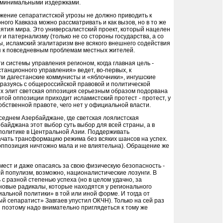
с минимальными издержками.
ижение сепаратистской угрозы не должно приводить к
ого Кавказа можно рассматривать и как вызов, но в то же
иятия мира. Это универсалистский проект, который нацелен
 и патернализму (только не со стороны государства, а со
, исламский эгалитаризм вне всякого внешнего содействия
я к повседневным проблемам местных жителей.
и системы управления регионом, когда главная цель -
танционного управления» ведет, во-первых, к
ли дагестанские коммунисты и «яблочники», ингушские
бразуясь с общероссийской правовой и политической
ких элит светская оппозиция серьезным образом подорвана
этой оппозиции приходит исламистский протест - протест, у
собственной правоте, чего нет у официальной власти.
седнем Азербайджане, где светская лоялистская
байджана этот выбор суть выбор для всей страны, а в
х политике в Центральной Азии. Поддерживать
ачать трансформацию режима без всяких шансов на успех.
 оппозиция ничтожно мала и не влиятельна). Обращение же
мест и даже опасаясь за свою физическую безопасность -
ый популизм, возможно, националистические лозунги. В
с разной степенью успеха (но в целом удачно, за
новые радикалы, которые находятся у регионального
альной политики» в той или иной форме. И тогда от
ый сепаратист» Завгаев упустил ОКЧН). Только на сей раз
И поэтому надо внимательно приглядеться к тому же