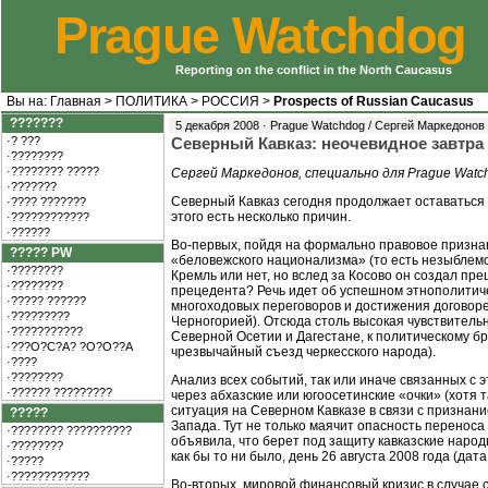
Prague Watchdog
Reporting on the conflict in the North Caucasus
Вы на:
Главная
>
ПОЛИТИКА
>
РОССИЯ
>
Prospects of Russian Caucasus
???????
5 декабря 2008 · Prague Watchdog / Сергей Маркедонов
·? ???
Северный Кавказ: неочевидное завтра
·????????
·???????? ?????
Сергей Маркедонов, специально для Prague Watc
·???????
Северный Кавказ сегодня продолжает оставаться в
·???? ???????
этого есть несколько причин.
·????????????
·??????
Во-первых, пойдя на формально правовое призн
????? PW
«беловежского национализма» (то есть незыблемо
·????????
Кремль или нет, но вслед за Косово он создал пре
·????????
прецедента? Речь идет об успешном этнополитич
·????? ??????
многоходовых переговоров и достижения договоре
·?????????
Черногорией). Отсюда столь высокая чувствитель
·???????????
Северной Осетии и Дагестане, к политическому б
·???O?C?A? ?O?O??A
чрезвычайный съезд черкесского народа).
·????
·????????
Анализ всех событий, так или иначе связанных с 
·?????? ?????????
через абхазские или югоосетинские «очки» (хотя 
ситуация на Северном Кавказе в связи с признани
?????
Запада. Тут не только маячит опасность переноса
·???????? ??????????
объявила, что берет под защиту кавказские народ
·????????
как бы то ни было, день 26 августа 2008 года (д
·?????
·????????????
Во-вторых, мировой финансовый кризис в случае 