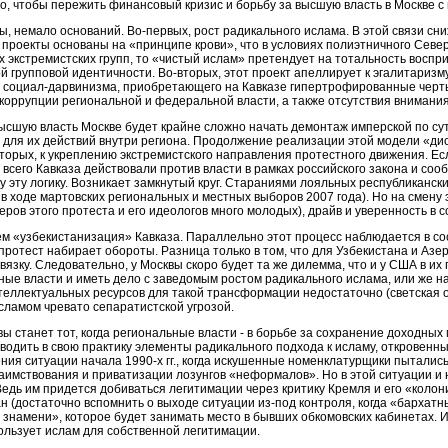
го, чтобы пережить финансовый кризис и борьбу за высшую власть в Москве 
ы, немало оснований. Во-первых, рост радикального ислама. В этой связи сн
роекты основаны на «принципе крови», что в условиях полиэтничного Северн
 экстремистских групп, то «чистый ислам» претендует на тотальность воспр
ой групповой идентичности. Во-вторых, этот проект апеллирует к эгалитаризму
 социал-дарвинизма, приобретающего на Кавказе гипертрофированные черты
коррупции региональной и федеральной власти, а также отсутствия внимани
ысшую власть Москве будет крайне сложно начать демонтаж имперской по сут
для их действий внутри региона. Продолжение реализации этой модели «дис
торых, к укреплению экстремистского направления протестного движения. Ес
сего Кавказа действовали против власти в рамках российского закона и соо
у эту логику. Возникает замкнутый круг. Стараниями лояльных республиканс
в ходе мартовских региональных и местных выборов 2007 года). Но на смену 
ров этого протеста и его идеологов много молодых), драйв и уверенность в 
 «узбекистанизация» Кавказа. Параллельно этот процесс наблюдается в со
протест набирает обороты. Разница только в том, что для Узбекистана и Азер
язку. Следовательно, у Москвы скоро будет та же дилемма, что и у США в и
е власти и иметь дело с заведомым ростом радикального ислама, или же н
интеллектуальных ресурсов для такой трансформации недостаточно (светская
сламом чревато сепаратистской угрозой.
 станет тот, когда региональные власти - в борьбе за сохранение доходных 
вводить в свою практику элементы радикального подхода к исламу, откровенн
ия ситуации начала 1990-х гг., когда искушенные номенклатурщики пытались 
аимствования и приватизации лозунгов «неформалов». Но в этой ситуации и 
едь им придется добиваться легитимации через критику Кремля и его «колони
н (достаточно вспомнить о выходе ситуации из-под контроля, когда «бархатн
 знамени», которое будет занимать место в бывших обкомовских кабинетах. 
ользует ислам для собственной легитимации.