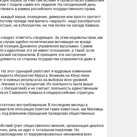
 дня борьбу за «чистый ислам» и провозгласил Кавказский
ание с подачи самих его лидеров. На сегодняшний день
вовать в рамках российского государственного права.
каждый взрыв, похищение, диверсия или просто протест
потому прежде чем кричать «караул!», надо разобраться,
естане, ни в Ингушетии, ни тем более на западе Кавказа
 следует отметить следующее. За этим недовольством, как
ом случае идейно-политическая мотивация не всегда
ной позиции Духовного управления мусульман. Самим
о к идеологии это не имеет отношения, а такой, если
казский патернализм. В принципе эти настроения
дливость со стороны государства сохраняются даже в
 На этот сценарий работают и кадровые изменения
зидента Ингушетии Мурата Зязикова на Юнус-бека
т и нужных результатах на выборах всех уровней.
 близкие к ста процентам. Их лояльность была выше
е с Ингушетией) и не считает лояльность единственным
в из Северного Кавказа в общероссийские структуры
достаточно востребованным. В последние месяцы в
авители оппозиции (притом такие известные, как Магомед-
и» под влиянием обращения балкарских общественных
действий (учет общественного мнения, организация диалога
чно, речь не идет о тотальном переломе. Но
 освобождение от коррумпированных чиновников всех