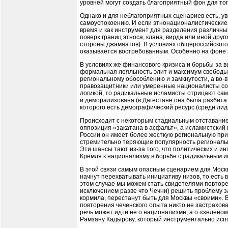
уровней могут создать благоприятный фон для то
Однако и для неблагоприятных сценариев есть, ув
самоуспокоению. И если этнонационалистические п
время и как инструмент для разделения различных
поверх границ этноса, клана, вирда или иной друг
стороны джамаатов). В условиях общероссийского
оказывается востребованным. Особенно на фоне 
В условиях же финансового кризиса и борьбы за в
формальная лояльность элит и максимум свободы 
региональному обособлению и замкнутости, а во-в
правозащитники или умеренные националисты со в
логикой, то радикальные исламисты отрицают сам
и деморализована (в Дагестане она была разбита 
которого есть демографический ресурс (среди лиде
Происходит с некоторым стадиальным отставанием
оппозиция «закатана в асфальт», а исламистский 
России он имеет более жесткую региональную прив
стремительно теряющие популярность региональны
Эти шансы тают из-за того, что политических и 
Кремля к национализму в борьбе с радикальным и
В этой связи самым опасным сценарием для Москвы
начнут перехватывать инициативу низов, то есть 
этом случае мы можем стать свидетелями повторен
исключением разве что Чечни) решить проблему з
кормила, перестанут быть для Москвы «своими». В
повторения чеченского опыта никто не застрахова
речь может идти не о национализме, а о «зеленом
Рамзану Кадырову, который инструментально исп