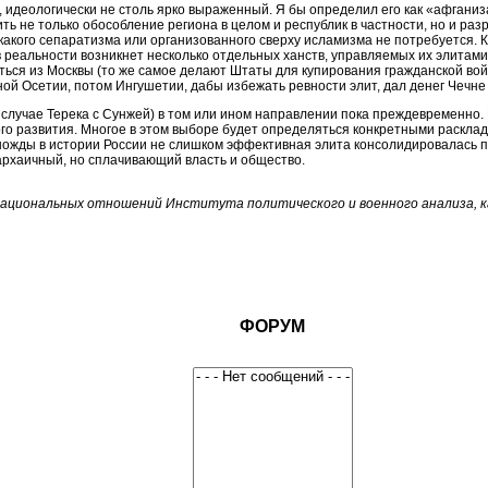
, идеологически не столь ярко выраженный. Я бы определил его как «афгани
ь не только обособление региона в целом и республик в частности, но и ра
никакого сепаратизма или организованного сверху исламизма не потребуется. 
в реальности возникнет несколько отдельных ханств, управляемых их элитами
ться из Москвы (то же самое делают Штаты для купирования гражданской вой
 Осетии, потом Ингушетии, дабы избежать ревности элит, дал денег Чечне -
 случае Терека с Сунжей) в том или ином направлении пока преждевременно.
ого развития. Многое в этом выборе будет определяться конкретными раскла
ножды в истории России не слишком эффективная элита консолидировалась п
 архаичный, но сплачивающий власть и общество.
национальных отношений Института политического и военного анализа, 
ФОРУМ