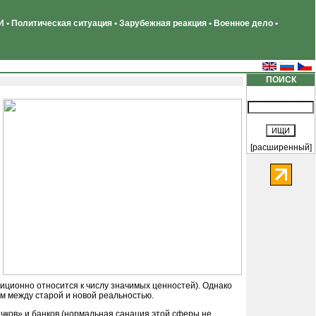
 • Политическая ситуация • Зарубежная реакция • Военное дело •
ПОИСК
[расширенный]
диционно относится к числу значимых ценностей). Однако
ом между старой и новой реальностью.
ичков» и банков (нормальная санация этой сферы не