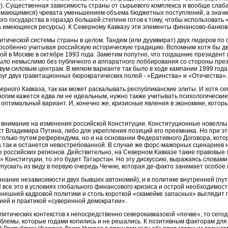
). Существенная зависимость страны от сырьевого комплекса и вообще слаб
мающимися) чревата уменьшением объема бюджетных поступлений, а значит 
ого государства в гораздо большей степени готов к тому, чтобы использоват
а имеющиеся ресурсы). К Северному Кавказу эти элементы финансово-банков
литической системы страны в целом. Тандем (или дуумвират) двух лидеров по
 особенно учитывая российскую историческую традицию. Вспомним хотя бы д
 в Москве в октябре 1993 года. Заметим попутно, что тогдашние президент 
ыло немыслимо без публичного и аппаратного лоббирования со стороны прези
вум силовым центрам. В мягком варианте так было в ходе кампании 1999 года
руг двух гравитационных бюрократических полей - «Единства» и «Отечества».
ерного Кавказа, так как может раскалывать республиканские элиты. И хотя с
гим кажется едва ли не идеальным, нужно также учитывать психологические
оптимальный вариант. И, конечно же, кризисные явления в экономике, которые
е внимание на изменения российской Конституции. Конституционные новеллы
т Владимира Путина, либо для укрепления позиций его преемника. Но при эт
 только путем референдума, но и на основании Федеративного Договора, кото
 так и останется невостребованной. В случае же форс-мажорных сценариев 
оссийских регионов. Действительно, на Северном Кавказе такие правовые т
Конституции, то это будет Татарстан. Но эту дискуссию, выражаясь словами 
 упускать из виду в первую очередь Чечню, которая де-факто занимает особое
знание независимости двух бывших автономий), и в политике внутренней (пу
И все это в условиях глобального финансового кризиса и острой необходимо
ынешней кадровой политики и столь короткой «скамейке запасных» выглядит
рией и практикой «суверенной демократии».
итических контекстов к непосредственно северокавказской «почве», то сего
облемы, которые годами копились и не решались. К позитивным факторам дл