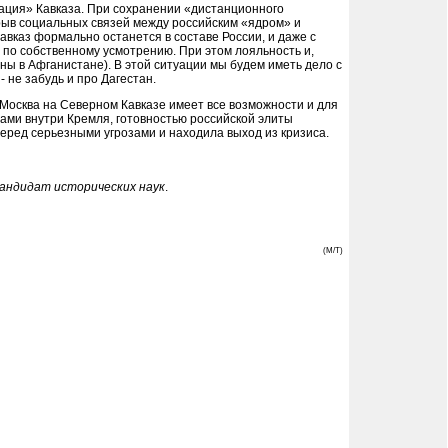
зация» Кавказа. При сохранении «дистанционного
зрыв социальных связей между российским «ядром» и
Кавказ формально останется в составе России, и даже с
 по собственному усмотрению. При этом лояльность и,
ны в Афганистане). В этой ситуации мы будем иметь дело с
 не забудь и про Дагестан.
 Москва на Северном Кавказе имеет все возможности и для
дами внутри Кремля, готовностью российской элиты
еред серьезными угрозами и находила выход из кризиса.
кандидат исторических наук
.
(M/T)