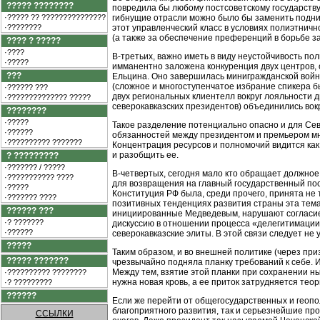
????? ????????
повредила бы любому постсоветскому государству
·????? ?? ???????????????
гибнущие отрасли можно было бы заменить подни
·????????
этот управленческий класс в условиях полиэтничн
(а также за обеспечение преференций в борьбе з
???? ? ?????
·????
В-третьих, важно иметь в виду неустойчивость по
·?????
имманентно заложена конкуренция двух центров,
???
Ельцина. Оно завершилась минигражданской войной
(сложное и многоступенчатое избрание спикера б
·?????? ???
двух региональных клиентелл вокруг лояльности д
·?????????????? ?????
северокавказских президентов) объединились вок
????????
·?????
Такое разделение потенциально опасно и для Сев
·??????
обязанностей между президентом и премьером мно
·?????????? ???????
Концентрация ресурсов и полномочий видится как 
и разобщить ее.
? ?????????
·??????? / ?????
В-четвертых, сегодня мало кто обращает должно
·??????????? ????
для возвращения на главный государственный пос
·?????
Конституция РФ была, среди прочего, принята не
·??????? ????
позитивных тенденциях развития страны эта тема
?????? ???
инициированные Медведевым, нарушают согласие р
·? ???????
дискуссию в отношении процесса «делегитимации» 
·??????
северокавказские элиты. В этой связи следует не
?????
Таким образом, и во внешней политике (через при
????? ???????
чрезвычайно подняла планку требований к себе. 
Между тем, взятие этой планки при сохранении н
·?????????? ????????
нужна новая кровь, а ее приток затрудняется тео
·? ?????????
??????
Если же перейти от общегосударственных и геопол
благоприятного развития, так и серьезнейшие пр
ССЫЛКИ