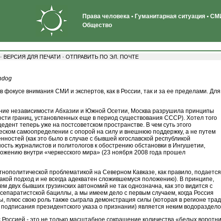
Права человека • Гуманитарная ситуация • СМИ
Общество
·
 ·
ВЕРСИЯ ДЛЯ ПЕЧАТИ
ОТПРАВИТЬ ПО ЭЛ. ПОЧТЕ
hdog
 фокусе внимания СМИ и экспертов, как в России, так и за ее пределами. Для
ание независимости Абхазии и Южной Осетии, Москва разрушила принципы
сти границ, установленных еще в период существования СССР). Хотел того
цедент теперь уже на постсоветском пространстве. В чем суть этого
еском самоопределении с опорой на силу и внешнюю поддержку, а не путем
нностей (как это было в случае с бывшей югославской республикой
ность журналистов и политологов к обострению обстановки в Ингушетии,
рожению внутри «черкесского мира» (23 ноября 2008 года прошел
этнополитической проблематикой на Северном Кавказе, как правило, подается
такой подход и не всегда адекватен сложившемуся положению). В принципе,
ем двух бывших грузинских автономий не так однозначна, как это видится с
 сепаратистcкой бациллы, а мы имеем дело с первым случаем, когда Россия
ы, плюс свою роль также сыграла демонстрация силы (которая в регионе тра
ата подписания президентского указа о признании) является неким водораздел
с Россией - это не только масштабное сокращение количества «белых воротн