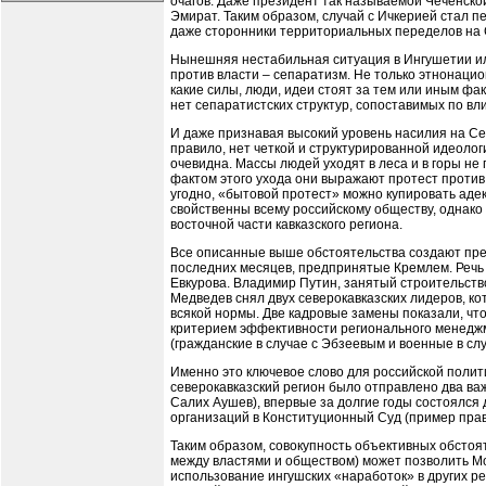
очагов. Даже президент так называемой Чеченско
Эмират. Таким образом, случай с Ичкерией стал п
даже сторонники территориальных переделов на С
Нынешняя нестабильная ситуация в Ингушетии ил
против власти – сепаратизм. Не только этнонацио
какие силы, люди, идеи стоят за тем или иным фак
нет сепаратистских структур, сопоставимых по вли
И даже признавая высокий уровень насилия на Сев
правило, нет четкой и структурированной идеолог
очевидна. Массы людей уходят в леса и в горы н
фактом этого ухода они выражают протест против 
угодно, «бытовой протест» можно купировать аде
свойственны всему российскому обществу, однако
восточной части кавказского региона.
Все описанные выше обстоятельства создают пре
последних месяцев, предпринятые Кремлем. Речь
Евкурова. Владимир Путин, занятый строительство
Медведев снял двух северокавказских лидеров, к
всякой нормы. Две кадровые замены показали, чт
критерием эффективности регионального менеджм
(гражданские в случае с Эбзеевым и военные в слу
Именно это ключевое слово для российской полити
северокавказский регион было отправлено два ва
Салих Аушев), впервые за долгие годы состоялс
организаций в Конституционный Суд (пример пра
Таким образом, совокупность объективных обстоят
между властями и обществом) может позволить Мо
использование ингушских «наработок» в других р