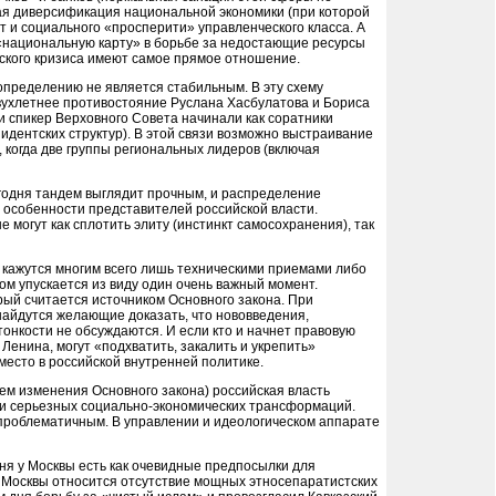
ая диверсификация национальной экономики (при которой
и социального «просперити» управленческого класса. А
ь «национальную карту» в борьбе за недостающие ресурсы
ского кризиса имеют самое прямое отношение.
 определению не является стабильным. В эту схему
вухлетнее противостояние Руслана Хасбулатова и Бориса
и спикер Верховного Совета начинали как соратники
дентских структур). В этой связи возможно выстраивание
, когда две группы региональных лидеров (включая
егодня тандем выглядит прочным, и распределение
 особенности представителей российской власти.
 могут как сплотить элиту (инстинкт самосохранения), так
 кажутся многим всего лишь техническими приемами либо
ом упускается из виду один очень важный момент.
рый считается источником Основного закона. При
найдутся желающие доказать, что нововведения,
онкости не обсуждаются. И если кто и начнет правовую
Ленина, могут «подхватить, закалить и укрепить»
 место в российской внутренней политике.
тем изменения Основного закона) российская власть
сти серьезных социально-экономических трансформаций.
 проблематичным. В управлении и идеологическом аппарате
дня у Москвы есть как очевидные предпосылки для
я Москвы относится отсутствие мощных этносепаратистских