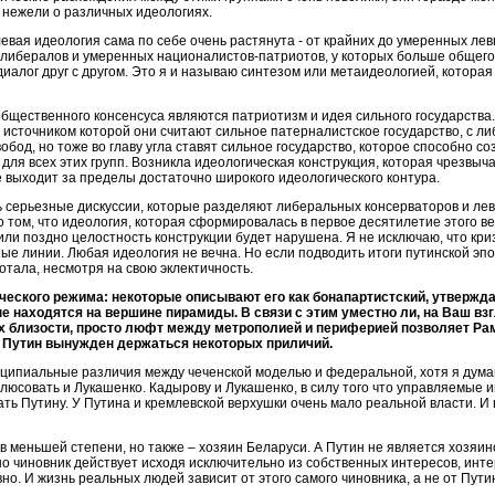
, нежели о различных идеологиях.
левая идеология сама по себе очень растянута - от крайних до умеренных лев
либералов и умеренных националистов-патриотов, у которых больше общего, 
иалог друг с другом. Это я и называю синтезом или метаидеологией, котора
ественного консенсуса являются патриотизм и идея сильного государства. 
источником которой они считают сильное патерналистское государство, с 
бод, но тоже во главу угла ставят сильное государство, которое способно со
для всех этих групп. Возникла идеологическая конструкция, которая чрезвы
е выходит за пределы достаточно широкого идеологического контура.
 серьезные дискуссии, которые разделяют либеральных консерваторов и левы
 том, что идеология, которая сформировалась в первое десятилетие этого век
 или поздно целостность конструкции будет нарушена. Я не исключаю, что кр
ые линии. Любая идеология не вечна. Но если подводить итоги путинской э
отала, несмотря на свою эклектичность.
ческого режима: некоторые описывают его как бонапартистский, утвержда
ые находятся на вершине пирамиды. В связи с этим уместно ли, на Ваш в
х близости, просто люфт между метрополией и периферией позволяет Рам
ак Путин вынужден держаться некоторых приличий.
ринципиальные различия между чеченской моделью и федеральной, хотя я дум
плюсовать и Лукашенко. Кадырову и Лукашенко, в силу того что управляемые 
ать Путину. У Путина и кремлевской верхушки очень мало реальной власти. И
 меньшей степени, но также – хозяин Беларуси. А Путин не является хозяин
но чиновник действует исходя исключительно из собственных интересов, интер
но. И жизнь реальных людей зависит от этого самого чиновника, а не от Пути