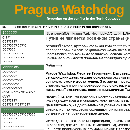
Prague Watchdog
Reporting on the conflict in the North Caucasus
Вы на:
Главная
>
ПОЛИТИКА
>
РОССИЯ
>
Putin is not master of R.
???????
15 апреля 2009 · Prague Watchdog ·
ВЕРСИЯ ДЛЯ ПЕЧ
·? ???
Путин не является хозяином страны (
·????????
·???????? ?????
Леонтий Бызов, руководитель отдела социальн
·???????
преобразования в связи с финансовым кризисом 
·???? ???????
достаточно прочной идеологической основе, ко
·????????????
другим политическим проблемам посвящено пуб
·??????
Редакция
????? PW
·????????
Prague Watchdog: Леонтий Георгиевич, Вы утвер
·????????
сегодняшний день, не дает оснований рассчиты
·????? ??????
ее приемлемой и достаточной. Это звучит неск
·?????????
сложить единую и непротиворечивую систему ц
·???????????
диктатуры" ельцинских времен и заканчивая "с
·???O?C?A? ?O?O??A
·????
Леонтий Бызов: Эта идеология носит синтетически
·????????
что содержит в себе и элементы того, что мы наз
·?????? ?????????
Действительно, на доктринальном уровне она выгл
специалист по массовому сознанию по итогам разл
?????
органичное непротиворечивое целое.
·???????? ??????????
·????????
Исследования, которые мы проводили, показывают
·?????
либералам, другие – левым, коммунистам), имеют б
·????????????
ценности практически всюду доминируют. Идеолог