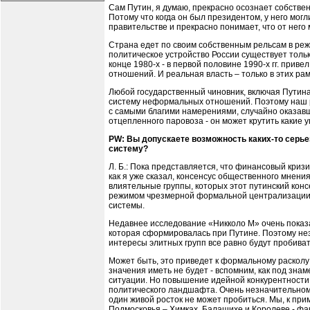
Сам Путин, я думаю, прекрасно осознает собствен
Потому что когда он был президентом, у него могл
правительстве и прекрасно понимает, что от него 
Страна едет по своим собственным рельсам в реж
политическое устройство России существует толь
конце 1980-х - в первой половине 1990-х гг. при
отношений. И реальная власть – только в этих рам
Любой государственный чиновник, включая Путина,
систему неформальных отношений. Поэтому наш ре
с самыми благими намерениями, случайно оказавш
отцепленного паровоза - он может крутить какие 
PW: Вы допускаете возможность каких-то серье
систему?
Л. Б.: Пока представляется, что финансовый кризи
как я уже сказал, консенсус общественного мнени
влиятельные группы, которых этот путинский конс
режимом чрезмерной формальной централизации и
системы.
Недавнее исследование «Никколо М» очень показа
которая сформировалась при Путине. Поэтому неза
интересы элитных групп все равно будут пробива
Может быть, это приведет к формальному расколу 
значения иметь не будет - вспомним, как под зн
ситуации. Но повышение идейной конкурентности 
политического ландшафта. Очень незначительному
один живой росток не может пробиться. Мы, к при
Подмосковья – Химках, Балашихе и Королеве - фа