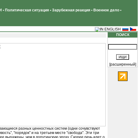
 • Политическая ситуация • Зарубежная реакция • Военное дело •
ПОИСК
[расширенный]
ивающиеся разных ценностных систем (одни сочувствуют
ость", "порядок" и на третьем месте "свобода". Эти три
е выражены, чем в допутинскую эпоху. Скорее речь идет о