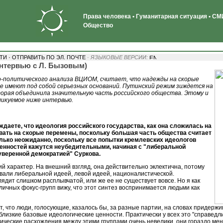
Права человека • Гуманитарная ситуация • СМИ
Общество
·
АТИ
ОТПРАВИТЬ ПО ЭЛ. ПОЧТЕ
· ЯЗЫКОВЫЕ ВЕРСИИ:
интервью с Л. Бызовым)
о-политического анализа ВЦИОМ, считает, что надежды на скорые
не имеют под собой серьезных оснований. Путинский режим зиждется на
торая объединила значительную часть российского общества. Этому и
ликуемое ниже интервью.
ждаете, что идеология российского государства, как она сложилась на
вать на скорые перемены, поскольку большая часть общества считает
олько неожиданно, поскольку все попытки кремлевских идеологов
енностей кажутся неубедительными, начиная с "либеральной
уверенной демократией" Суркова.
й характер. На внешний взгляд, она действительно эклектична, потому
ывали либеральной идеей, левой идеей, националистической.
ядит слишком расплывчатой, или же ее не существует вовсе. Но я как
ичных фокус-групп вижу, что этот синтез воспринимается людьми как
, что люди, голосующие, казалось бы, за разные партии, на словах придерж
лизкие базовые идеологические ценности. Практически у всех это "справедлив
ические расхождения между этими группами очень невелики, они гораздо мене