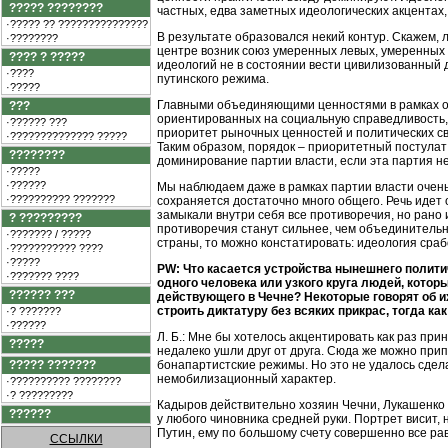
????? ????????
частных, едва заметных идеологических акцентах
·????? ?? ???????????????
В результате образовался некий контур. Скажем, 
·????????
центре возник союз умеренных левых, умеренных 
???? ? ?????
идеологий не в состоянии вести цивилизованный д
·????
путинского режима.
·?????
Главными объединяющими ценностями в рамках общ
???
ориентированных на социальную справедливость, 
·?????? ???
приоритет рыночных ценностей и политических сво
·?????????????? ?????
Таким образом, порядок – приоритетный постулат 
????????
доминирование партии власти, если эта партия н
·?????
·??????
Мы наблюдаем даже в рамках партии власти очень
·?????????? ???????
сохраняется достаточно много общего. Речь идет о
замыкали внутри себя все противоречия, но рано
? ?????????
противоречия станут сильнее, чем объединительн
·??????? / ?????
страны, то можно констатировать: идеология сраб
·??????????? ????
·?????
PW: Что касается устройства нынешнего полити
·??????? ????
одного человека или узкого круга людей, котор
?????? ???
действующего в Чечне? Некоторые говорят об и
строить диктатуру без всяких прикрас, тогда к
·? ???????
·??????
Л. Б.: Мне бы хотелось акцентировать как раз п
?????
недалеко ушли друг от друга. Сюда же можно при
????? ???????
бонапартистские режимы. Но это не удалось сдел
немобилизационный характер.
·?????????? ????????
·? ?????????
Кадыров действительно хозяин Чечни, Лукашенко в
??????
у любого чиновника средней руки. Портрет висит, 
Путин, ему по большому счету совершенно все рав
ССЫЛКИ