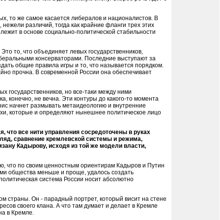
ых, то же самое касается либералов и националистов. В
нежели различий, тогда как крайние фланги трех этих
я лежит в основе социально-политической стабильности
Это то, что объединяет левых государственников,
либеральными консерваторами. Последние выступают за
здать общие правила игры и то, что называется порядком.
чайно прочна. В современной России она обеспечивает
х государственников, но все-таки между ними
а, конечно, не вечна. Эти контуры до какого-то момента
изис начнет размывать метаидеологию и внутренние
похи, которые и определяют нынешнее политическое лицо
я, что все нити управления сосредоточены в руках
згляд, сравнение кремлевской системы и режима,
зану Кадырову, исходя из той же модели власти,
аю, что по своим ценностным ориентирам Кадыров и Путин
ими общества меньше и проще, удалось создать
 политическая система России носит абсолютно
ом страны. Он - парадный портрет, который висит на стене
есов своего клана. А что там думает и делает в Кремле
на в Кремле.