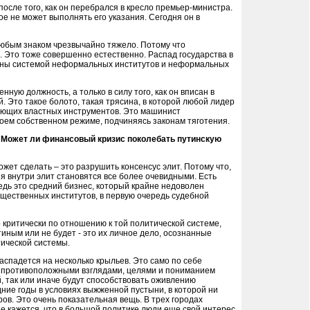
осле того, как он перебрался в кресло премьер-министра.
рое не может выполнять его указания. Сегодня он в
любым знаком чрезвычайно тяжело. Потому что
. Это тоже совершенно естественно. Распад государства в
мещены системой неформальных институтов и неформальных
ную должность, а только в силу того, как он вписан в
Это такое болото, такая трясина, в которой любой лидер
тающих властных инструментов. Это машинист
своем собственном режиме, подчиняясь законам тяготения.
. Может ли финансовый кризис поколебать путинскую
ожет сделать – это разрушить консенсус элит. Потому что,
ия внутри элит становятся все более очевидными. Есть
едь это средний бизнес, который крайне недоволен
щественных институтов, в первую очередь судебной
 критически по отношению к той политической системе,
тиным или не будет - это их личное дело, осознанные
тической системы.
распадется на несколько крыльев. Это само по себе
мо противоположными взглядами, целями и пониманием
, так или иначе будут способствовать оживлению
ние годы в условиях выжженной пустыни, в которой ни
ов. Это очень показательная вещь. В трех городах
е кажется, что в большой политике люди еще свой интерес