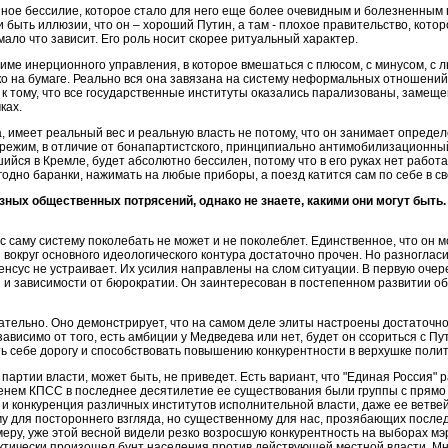
ное бессилие, которое стало для него еще более очевидным и болезненным п
и быть иллюзии, что он – хороший Путин, а там - плохое правительство, кото
мало что зависит. Его роль носит скорее ритуальный характер.
име инерционного управления, в которое вмешаться с плюсом, с минусом, с 
ко на бумаге. Реально вся она завязана на систему неформальных отношений
вел к тому, что все государственные институты оказались парализованы, за
ках.
 имеет реальный вес и реальную власть не потому, что он занимает определен
жим, в отличие от бонапартистского, принципиально антимобилизационный. 
ийся в Кремле, будет абсолютно бессилен, потому что в его руках нет рабо
угодно баранки, нажимать на любые приборы, а поезд катится сам по себе в 
зных общественных потрясений, однако не знаете, какими они могут быть
с саму систему поколебать не может и не поколеблет. Единственное, что он м
я вокруг основного идеологического контура достаточно прочен. Но разноглас
енсус не устраивает. Их усилия направлены на слом ситуации. В первую очер
 зависимости от бюрократии. Он заинтересован в постепенном развитии об
тельно. Оно демонстрирует, что на самом деле элиты настроены достаточно
висимо от того, есть амбиции у Медведева или нет, будет он ссориться с Пу
ть себе дорогу и способствовать повышению конкурентности в верхушке поли
партии власти, может быть, не приведет. Есть вариант, что "Единая Россия" 
аменем КПСС в последнее десятилетие ее существования были группы с пря
и конкуренция различных институтов исполнительной власти, даже ее ветвей
 для постороннего взгляда, но существенному для нас, прозябающих послед
меру, уже этой весной видели резко возросшую конкурентность на выборах мэр
ктически произошел бунт населения против действующей местной власти. Мн