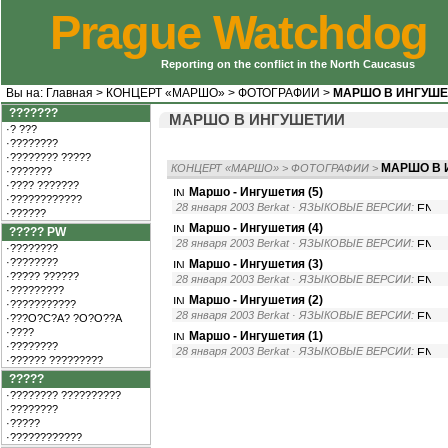
Prague Watchdog
Reporting on the conflict in the North Caucasus
Вы на:
Главная
>
КОНЦЕРТ «МАРШО»
>
ФОТОГРАФИИ
>
МАРШО В ИНГУШ
???????
МАРШО В ИНГУШЕТИИ
·? ???
·????????
·???????? ?????
МАРШО В 
КОНЦЕРТ «МАРШО»
>
ФОТОГРАФИИ
>
·???????
·???? ???????
Маршо - Ингушетия (5)
·????????????
28 января 2003 Berkat
· ЯЗЫКОВЫЕ ВЕРСИИ:
·??????
Маршо - Ингушетия (4)
????? PW
28 января 2003 Berkat
· ЯЗЫКОВЫЕ ВЕРСИИ:
·????????
·????????
Маршо - Ингушетия (3)
·????? ??????
28 января 2003 Berkat
· ЯЗЫКОВЫЕ ВЕРСИИ:
·?????????
Маршо - Ингушетия (2)
·???????????
28 января 2003 Berkat
· ЯЗЫКОВЫЕ ВЕРСИИ:
·???O?C?A? ?O?O??A
·????
Маршо - Ингушетия (1)
·????????
28 января 2003 Berkat
· ЯЗЫКОВЫЕ ВЕРСИИ:
·?????? ?????????
?????
·???????? ??????????
·????????
·?????
·????????????