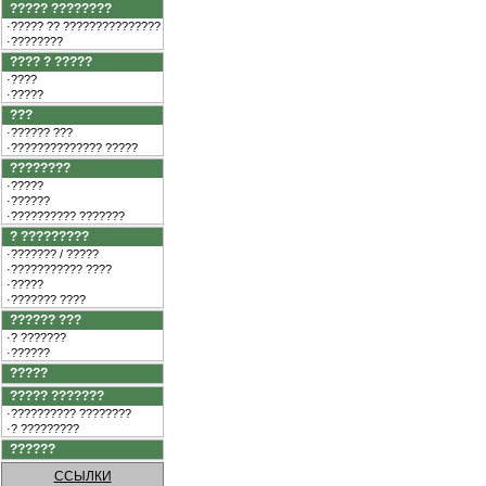
????? ????????
·????? ?? ???????????????
·????????
???? ? ?????
·????
·?????
???
·?????? ???
·?????????????? ?????
????????
·?????
·??????
·?????????? ???????
? ?????????
·??????? / ?????
·??????????? ????
·?????
·??????? ????
?????? ???
·? ???????
·??????
?????
????? ???????
·?????????? ????????
·? ?????????
??????
ССЫЛКИ