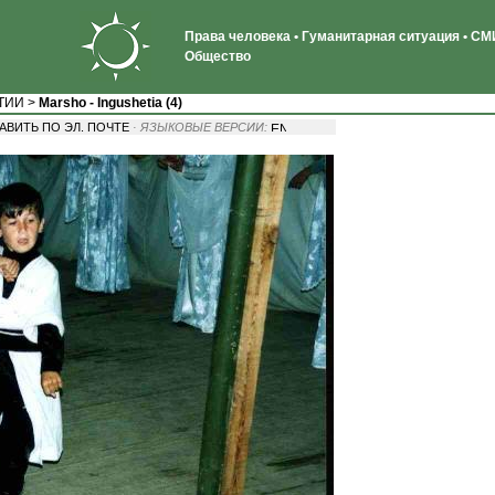
Права человека • Гуманитарная ситуация • СМИ
Общество
ТИИ
>
Marsho - Ingushetia (4)
АВИТЬ ПО ЭЛ. ПОЧТЕ
· ЯЗЫКОВЫЕ ВЕРСИИ: