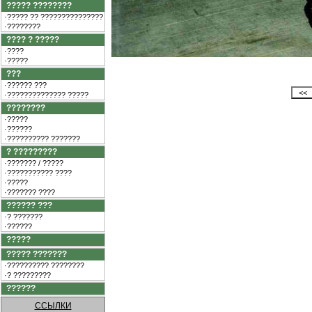
????? ????????
·????? ?? ???????????????
·????????
???? ? ?????
·????
·?????
???
·?????? ???
·?????????????? ?????
????????
·?????
·??????
·?????????? ???????
? ?????????
·??????? / ?????
·??????????? ????
·?????
·??????? ????
?????? ???
·? ???????
·??????
?????
????? ???????
·?????????? ????????
·? ?????????
??????
ССЫЛКИ