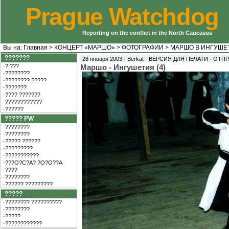
Prague Watchdog
Reporting on the conflict in the North Caucasus
Вы на:
Главная
>
КОНЦЕРТ «МАРШО»
>
ФОТОГРАФИИ
>
МАРШО В ИНГУШЕ
???????
·
28 января 2003 · Berkat ·
ВЕРСИЯ ДЛЯ ПЕЧАТИ
ОТПР
·? ???
Маршо - Ингушетия (4)
·????????
·???????? ?????
·???????
·???? ???????
·????????????
·??????
????? PW
·????????
·????????
·????? ??????
·?????????
·???????????
·???O?C?A? ?O?O??A
·????
·????????
·?????? ?????????
?????
·???????? ??????????
·????????
·?????
·????????????