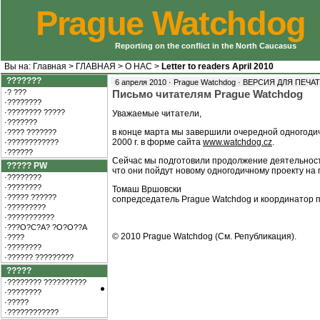
Prague Watchdog
Reporting on the conflict in the North Caucasus
Вы на:
Главная
>
ГЛАВНАЯ
>
О НАС
>
Letter to readers April 2010
???????
6 апреля 2010 · Prague Watchdog ·
ВЕРСИЯ ДЛЯ ПЕЧА
·? ???
Письмо читателям Prague Watchdog
·????????
·???????? ?????
Уважаемые читатели,
·???????
в конце марта мы завершили очередной одногодичн
·???? ???????
2000 г. в форме сайта
www.watchdog.cz
.
·????????????
·??????
Сейчас мы подготовили продолжение деятельност
????? PW
что они пойдут новому одногодичному проекту на
·????????
·????????
Томаш Вршовски
·????? ??????
сопредседатель Prague Watchdog и координатор пр
·?????????
·???????????
·???O?C?A? ?O?O??A
© 2010 Prague Watchdog (См.
Републикация
).
·????
·????????
·?????? ?????????
?????
·???????? ??????????
·????????
·?????
·????????????