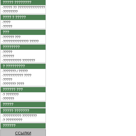
????? ????????
·????? ?? ???????????????
·????????
???? ? ?????
·????
·?????
???
·?????? ???
·?????????????? ?????
????????
·?????
·??????
·?????????? ???????
? ?????????
·??????? / ?????
·??????????? ????
·?????
·??????? ????
?????? ???
·? ???????
·??????
?????
????? ???????
·?????????? ????????
·? ?????????
??????
ССЫЛКИ