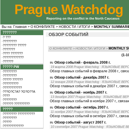
Prague Watchdog
Reporting on the conflict in the North Caucasus
Вы на:
Главная
>
О КОНФЛИКТЕ
>
НОВОСТИ / ИТОГИ
>
MONTHLY SUMMARI
???????
ОБЗОР СОБЫТИЙ
·? ???
·????????
·???????? ?????
MONTHLY 
О КОНФЛИКТЕ
>
НОВОСТИ / ИТОГИ
>
·???????
·???? ???????
(1-1
·????????????
·??????
Обзор событий - февраль 2008 г.
????? PW
19 марта 2008 Prague Watchdog
· ЯЗЫКОВЫЕ ВЕРС
Обзор главных событий в феврале 2008 г., свя
·????????
·????????
Обзор событий - декабрь 2007 г.
·????? ??????
12 января 2008 Prague Watchdog
· ЯЗЫКОВЫЕ ВЕР
·?????????
Обзор главных событий в декабре 2007 г., связ
·???????????
·???O?C?A? ?O?O??A
Обзор событий - ноябрь 2007 г.
·????
13 декабря 2007 Prague Watchdog
· ЯЗЫКОВЫЕ ВЕР
·????????
Обзор главных событий в ноябре 2007 г., связ
·?????? ?????????
Обзор событий - октябрь 2007 г.
?????
11 ноября 2007 Prague Watchdog
· ЯЗЫКОВЫЕ ВЕРС
·???????? ??????????
Обзор главных событий в октябре 2007 г., связ
·????????
·?????
Обзор событий - август 2007 г.
·????????????
10 сентября 2007 Prague Watchdog
· ЯЗЫКОВЫЕ В