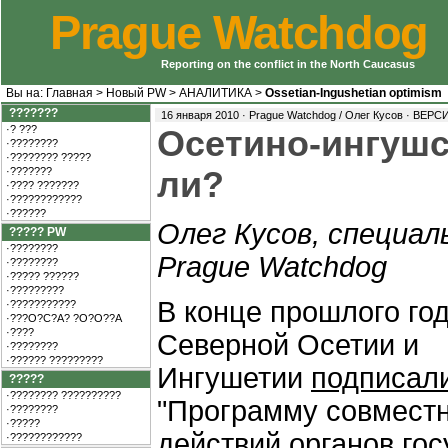
Prague Watchdog
Reporting on the conflict in the North Caucasus
Вы на:
Главная
>
Новый PW
>
АНАЛИТИКА
>
Ossetian-Ingushetian optimism
???????
16 января 2010 · Prague Watchdog / Олег Кусов ·
ВЕРСИ
·? ???
Осетино-ингушс
·????????
·???????? ?????
·???????
ли?
·???? ???????
·????????????
·??????
Олег Кусов, специал
????? PW
·????????
Prague Watchdog
·????????
·????? ??????
·?????????
В конце прошлого го
·???????????
·???O?C?A? ?O?O??A
·????
Северной Осетии и
·????????
·?????? ?????????
Ингушетии
подписал
?????
·???????? ??????????
"Программу совмест
·????????
·?????
действий органов го
·????????????