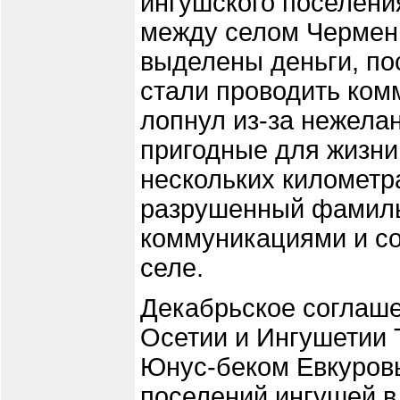
ингушского поселени
между селом Чермен 
выделены деньги, по
стали проводить комм
лопнул из-за нежела
пригодные для жизни 
нескольких километр
разрушенный фамиль
коммуникациями и с
селе.
Декабрьское соглаш
Осетии и Ингушетии
Юнус-беком Евкуров
поселений ингушей в