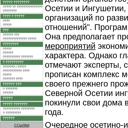
????? ????????
Осетии и Ингушетии,
·????? ?? ???????????????
·????????
организаций по разв
???? ? ?????
·????
отношений". Програм
·?????
???
Она предполагает п
·?????? ???
·?????????????? ?????
мероприятий
экономи
????????
·?????
характера. Однако г
·??????
·?????????? ???????
? ?????????
отмечают эксперты, с
·??????? / ?????
·??????????? ????
прописан комплекс м
·?????
·??????? ????
своего прежнего про
?????? ???
·? ???????
Северной Осетии инг
·??????
?????
покинули свои дома 
????? ???????
·?????????? ????????
года.
·? ?????????
??????
Очередное осетино-и
ССЫЛКИ