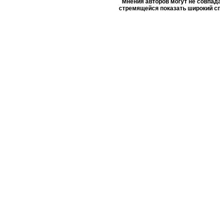
Мнения авторов могут не совпада
стремящейся показать широкий сп