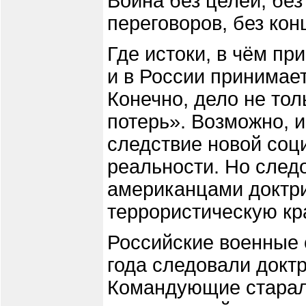
Война без целей, без
переговоров, без кон
Где истоки, в чём пр
и в России принимае
Конечно, дело не тол
потерь». Возможно, и
следствие новой соц
реальности. Но след
американцами доктри
террористическую кр
Российские военные 
года следовали докт
Командующие старал