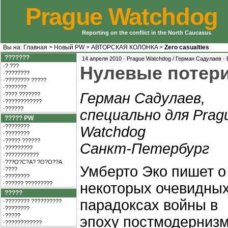
Prague Watchdog
Reporting on the conflict in the North Caucasus
Вы на:
Главная
>
Новый PW
>
АВТOРCКAЯ КOЛOНКA
>
Zero casualties
???????
14 апреля 2010 · Prague Watchdog / Герман Садулаев ·
·? ???
Нулевые потер
·????????
·???????? ?????
·???????
Герман Садулаев,
·???? ???????
·????????????
·??????
специально для Prag
????? PW
·????????
Watchdog
·????????
·????? ??????
Санкт-Петербург
·?????????
·???????????
·???O?C?A? ?O?O??A
Умберто Эко пишет о
·????
·????????
·?????? ?????????
некоторых очевидны
?????
парадоксах войны в
·???????? ??????????
·????????
·?????
эпоху постмодернизма
·????????????