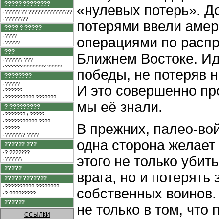
????? ????????
«нулевых потерь». Д
·????? ?? ???????????????
·????????
потерями ввели амер
???? ? ?????
·????
операциями по расп
·?????
???
Ближнем Востоке. Ид
·?????? ???
·?????????????? ?????
победы, не потеряв н
????????
·?????
И это совершенно пр
·??????
·?????????? ???????
мы её знали.
? ?????????
·??????? / ?????
·??????????? ????
В прежних, палео-во
·?????
·??????? ????
одна сторона желает 
?????? ???
·? ???????
этого не только убит
·??????
?????
врага, но и потерять
????? ???????
·?????????? ????????
собственных воинов. 
·? ?????????
??????
не только в том, что 
ССЫЛКИ