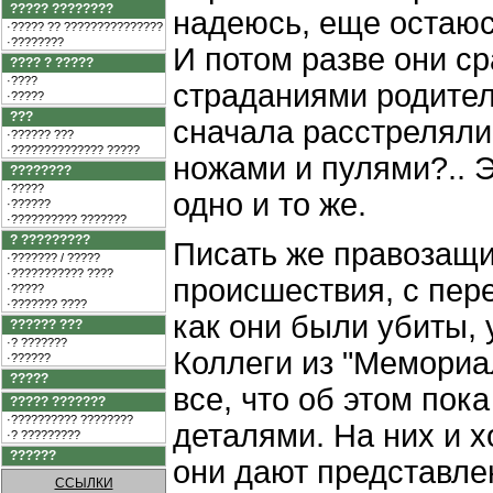
????? ????????
надеюсь, еще остаюс
·????? ?? ???????????????
·????????
И потом разве они ср
???? ? ?????
·????
страданиями родителе
·?????
???
сначала расстреляли 
·?????? ???
·?????????????? ?????
ножами и пулями?.. Э
????????
·?????
одно и то же.
·??????
·?????????? ???????
? ?????????
Писать же правозащи
·??????? / ?????
·??????????? ????
происшествия, с пер
·?????
·??????? ????
как они были убиты, 
?????? ???
·? ???????
Коллеги из "Мемориа
·??????
?????
все, что об этом пок
????? ???????
·?????????? ????????
деталями. На них и х
·? ?????????
??????
они дают представле
ССЫЛКИ