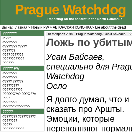
Prague Watchdog
Reporting on the conflict in the North Caucasus
Вы на:
Главная
>
Новый PW
>
АВТOРCКAЯ КOЛOНКA
>
Lie about the dead
???????
18 февраля 2010 · Prague Watchdog / Усам Байсаев ·
В
·? ???
Ложь по убиты
·????????
·???????? ?????
·???????
Усам Байсаев,
·???? ???????
·????????????
·??????
специально для Prag
????? PW
·????????
Watchdog
·????????
·????? ??????
Осло
·?????????
·???????????
·???O?C?A? ?O?O??A
Я долго думал, что и 
·????
·????????
·?????? ?????????
сказать про Аршты.
?????
Эмоции, которые
·???????? ??????????
·????????
·?????
переполняют нормаль
·????????????