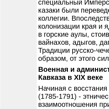
специальный Имперск
казаки были переве
коллегии. Впоследст
колонизации края и 
в горские аулы, стои
вайнахов, адыгов, да
Традиции русско-чеч
образом, от этого си
Военная и админис
Кавказа в XIX веке
Начиная с восстания
(1785-1791) - этниче
взаимоотношения при