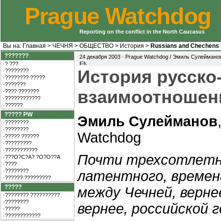
Prague Watchdog
Reporting on the conflict in the North Caucasus
Вы на:
Главная
>
ЧЕЧНЯ
>
ОБЩЕСТВО
>
История
>
Russians and Chechens I
???????
24 декабря 2003 · Prague Watchdog / Эмиль Сулеймано
·? ???
История русско
·????????
·???????? ?????
·???????
взаимоотношени
·???? ???????
·????????????
·??????
????? PW
Эмиль Сулейманов
·????????
·????????
Watchdog
·????? ??????
·?????????
·???????????
Почти трехсотлетн
·???O?C?A? ?O?O??A
·????
·????????
латентного, времен
·?????? ?????????
?????
между Чечней, вернее
·???????? ??????????
·????????
вернее, российской 
·?????
·????????????