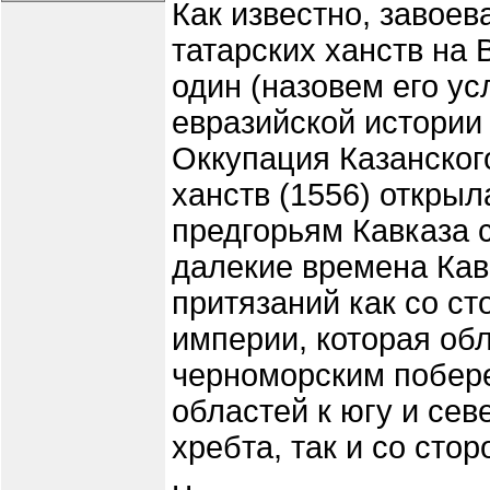
Как известно, завое
татарских ханств на
один (назовем его ус
евразийской истории 
Оккупация Казанского
ханств (1556) открыл
предгорьям Кавказа с
далекие времена Кав
притязаний как со 
империи, которая об
черноморским побер
областей к югу и сев
хребта, так и со сто