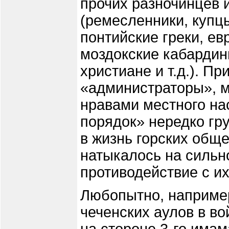
прочих разночинцев 
(ремесленники, купцы
понтийские греки, е
моздокские кабардин
христиане и т.д.). П
«администраторы», 
нравами местного на
порядок» нередко г
в жизнь горских обще
натыкалось на сильн
противодействие с их
Любопытно, например
чеченских аулов в во