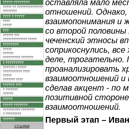
оставляла мало мес
????? ????????
·????? ?? ???????????????
отношений. Однако,
·????????
???? ? ?????
взаимопонимания и ж
·????
·?????
со второй половины X
???
·?????? ???
чеченский этносы в
·?????????????? ?????
????????
соприкоснулись, все
·?????
·??????
деле, трогательно.
·?????????? ???????
? ?????????
проанализировать хр
·??????? / ?????
·??????????? ????
·?????
взаимоотношений и 
·??????? ????
?????? ???
сделав акцент - по 
·? ???????
·??????
позитивной стороне 
?????
взаимоотношений.
????? ???????
·?????????? ????????
·? ?????????
Первый этап – Ива
??????
ССЫЛКИ