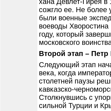
хана Девлет-Гирея в
сожгло ее. Не более
были военные экспед
воеводы Хворостина 
году, который завер
московского воинства)
Второй этап – Петр 
Следующий этап нача
века, когда императо
столетней паузы реш
кавказско-черноморск
Столкнувшись с упо
сильной Турции и Кр