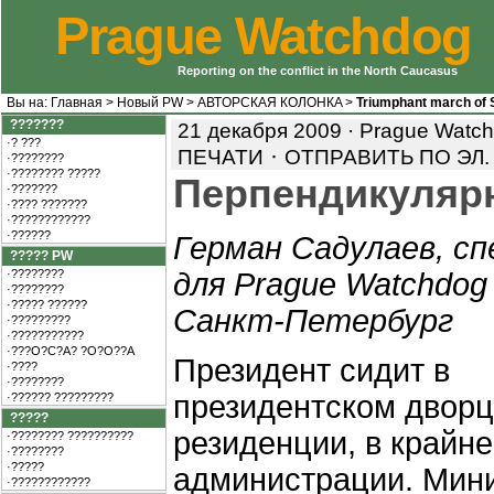
Prague Watchdog
Reporting on the conflict in the North Caucasus
Вы на:
Главная
>
Новый PW
>
АВТOРCКAЯ КOЛOНКA
>
Triumphant march of 
???????
21 декабря 2009 · Prague Watc
·? ???
·
ПЕЧАТИ
ОТПРАВИТЬ ПО ЭЛ.
·????????
·???????? ?????
Перпендикуляр
·???????
·???? ???????
·????????????
·??????
Герман Садулаев, сп
????? PW
·????????
для Prague Watchdog
·????????
·????? ??????
Санкт-Петербург
·?????????
·???????????
·???O?C?A? ?O?O??A
Президент сидит в
·????
·????????
президентском дворц
·?????? ?????????
?????
резиденции, в крайне
·???????? ??????????
·????????
·?????
администрации. Мин
·????????????