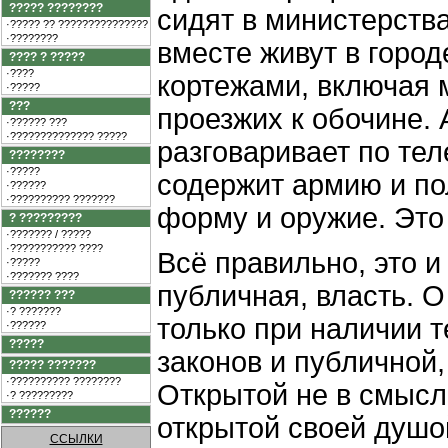
????? ????????
сидят в министерства
·????? ?? ???????????????
·????????
вместе живут в город
???? ? ?????
·????
кортежами, включая 
·?????
???
проезжих к обочине.
·?????? ???
·?????????????? ?????
разговаривает по тел
????????
·?????
содержит армию и по
·??????
·?????????? ???????
форму и оружие. Это 
? ?????????
·??????? / ?????
·??????????? ????
Всё правильно, это и
·?????
·??????? ????
публичная, власть. О
?????? ???
·? ???????
только при наличии т
·??????
?????
законов и публичной,
????? ???????
·?????????? ????????
Открытой не в смысл
·? ?????????
??????
открытой своей душо
ССЫЛКИ