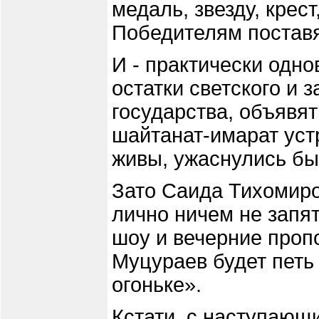
медаль, звезду, крес
Победителям поставя
И - практически одн
остатки светского и 
государства, объявят
шайтанат-имарат устр
живы, ужаснулись бы
Зато Саида Тихомиро
лично ничем не запят
шоу и вечерние проп
Муцураев будет петь
огоньке».
Кстати, с наступающ