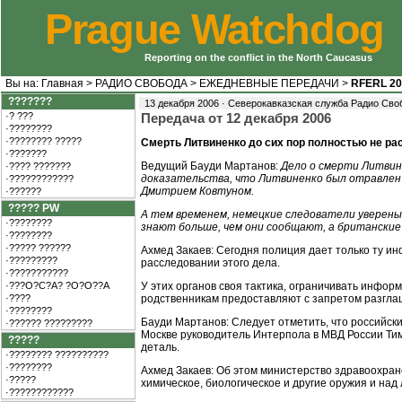
Prague Watchdog
Reporting on the conflict in the North Caucasus
Вы на:
Главная
>
РАДИО СВОБОДА
>
ЕЖЕДНЕВНЫЕ ПЕРЕДАЧИ
>
RFERL 20
???????
13 декабря 2006 · Северокавказская служба Радио Сво
·? ???
Передача от 12 декабря 2006
·????????
·???????? ?????
Смерть Литвиненко до сих пор полностью не р
·???????
Ведущий Бауди Мартанов:
Дело о смерти Литвин
·???? ???????
доказательства, что Литвиненко был отравлен 
·????????????
Дмитрием Ковтуном.
·??????
????? PW
А тем временем, немецкие следователи уверены,
·????????
знают больше, чем они сообщают, а британские
·????????
·????? ??????
Ахмед Закаев: Сегодня полиция дает только ту ин
·?????????
расследовании этого дела.
·???????????
·???O?C?A? ?O?O??A
У этих органов своя тактика, ограничивать инфо
·????
родственникам предоставляют с запретом разгла
·????????
Бауди Мартанов: Следует отметить, что российски
·?????? ?????????
Москве руководитель Интерпола в МВД России Тим
?????
деталь.
·???????? ??????????
·????????
Ахмед Закаев: Об этом министерство здравоохране
·?????
химическое, биологическое и другие оружия и над
·????????????