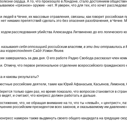
болезни сердца. А то, что произошло в Лондоне, стало достоянием обществен
ываемое «грязное» оружие - нет. Я уверен, что для тех, кто хочет расследова
ти людей в Чечне, их массовые отравления, связаны, как говорит российская 
х нет никаких препятствий сделать это без опасения разоблачения, в Чечне. М
 ходом расследования убийства Александра Литвиненко до его логического ко
 называют себя оппозицией российским властям, в эти дни отправились в М
наш корреспондент Сайд-Усман Яхиев.
ии завершилась за два дня. О его работе Радио Свобода рассказал член ком
ии. Отмечу, что первое региональное отделение всероссийского гражданского 
са и каковы результаты?
вестные российские деятели, такие как Юрий Афанасьев, Касьянов, Лимонов, 
оберется только один раз, но время показало, что вопросов становится в стр
 видят, и считают, что конгресс должен работать и дальше.
достижение, что, не обращая внимание на то, что ты «левый», « центрист», п
ушению российским президентом всех законов, и оказываемому им давлению 
онгресс намерен также выдвинуть своего общего кандидата на грядущие скор