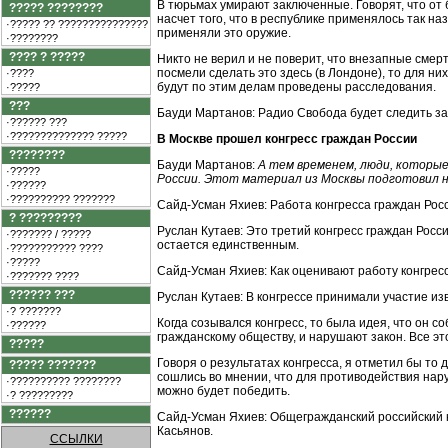
В тюрьмах умирают заключенные. Говорят, что от 
????? ????????
насчет того, что в республике применялось так наз
·????? ?? ???????????????
применяли это оружие.
·????????
???? ? ?????
Никто не верил и не поверит, что внезапные смер
посмели сделать это здесь (в Лондоне), то для ни
·????
будут по этим делам проведены расследования.
·?????
???
Бауди Мартанов: Радио Свобода будет следить за
·?????? ???
·?????????????? ?????
В Москве прошел конгресс граждан России
????????
Бауди Мартанов:
А тем временем, люди, которые
·?????
России. Этот материал из Москвы подготовил 
·??????
·?????????? ???????
Сайд-Усман Яхиев: Работа конгресса граждан Росс
? ?????????
Руслан Кутаев: Это третий конгресс граждан Росс
·??????? / ?????
остается единственным.
·??????????? ????
·?????
Сайд-Усман Яхиев: Как оценивают работу конгрес
·??????? ????
?????? ???
Руслан Кутаев: В конгрессе принимали участие из
·? ???????
Когда созывался конгресс, то была идея, что он с
·??????
гражданскому обществу, и нарушают закон. Все это
?????
Говоря о результатах конгресса, я отметил бы то 
????? ???????
сошлись во мнении, что для противодействия нар
·?????????? ????????
можно будет победить.
·? ?????????
??????
Сайд-Усман Яхиев: Общегражданский российский к
Касьянов.
ССЫЛКИ