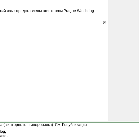
ский язык представлены агентством Prague Watchdog
(A)
(в интернете - гиперссылка). См.
Републикация
.
og,
азе.