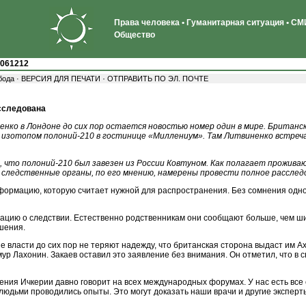
Права человека • Гуманитарная ситуация • СМИ
Общество
061212
·
бода ·
ВЕРСИЯ ДЛЯ ПЕЧАТИ
ОТПРАВИТЬ ПО ЭЛ. ПОЧТЕ
асследована
енко в Лондоне до сих пор остается новостью номер один в мире. Британ
изотопом полоний-210 в гостинице «Миллениум». Там Литвиненко встреча
 что полоний-210 был завезен из России Ковтуном. Как полагает прожива
 следственные органы, по его мнению, намерены провести полное расслед
формацию, которую считает нужной для распространения. Без сомнения одно 
рмацию о следствии. Естественно родственникам они сообщают больше, чем 
шения.
е власти до сих пор не теряют надежду, что британская сторона выдаст им А
ур Лахонин. Закаев оставил это заявление без внимания. Он отметил, что в
ния Ичкерии давно говорит на всех международных форумах. У нас есть все 
 людьми проводились опыты. Это могут доказать наши врачи и другие эксперт