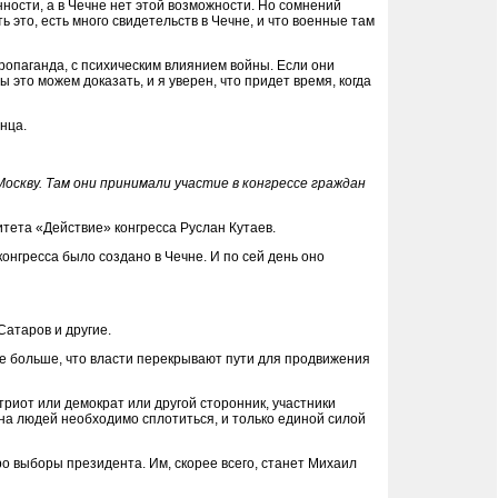
ности, а в Чечне нет этой возможности. Но сомнений
ть это, есть много свидетельств в Чечне, и что военные там
пропаганда, с психическим влиянием войны. Если они
ы это можем доказать, и я уверен, что придет время, когда
нца.
оскву. Там они принимали участие в конгрессе граждан
итета «Действие» конгресса Руслан Кутаев.
конгресса было создано в Чечне. И по сей день оно
Сатаров и другие.
ане больше, что власти перекрывают пути для продвижения
атриот или демократ или другой сторонник, участники
на людей необходимо сплотиться, и только единой силой
о выборы президента. Им, скорее всего, станет Михаил