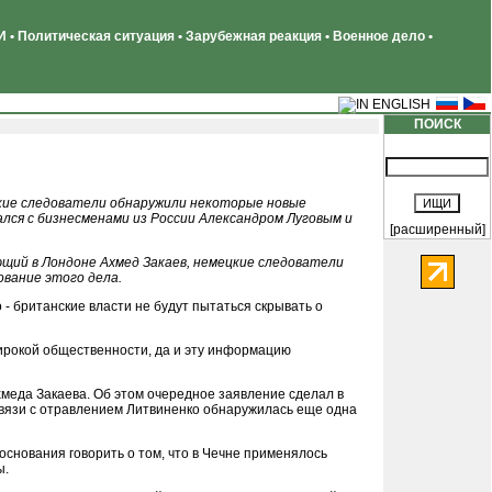
 • Политическая ситуация • Зарубежная реакция • Военное дело •
ПОИСК
ские следователи обнаружили некоторые новые
лся с бизнесменами из России Александром Луговым и
[расширенный]
ющий в Лондоне Ахмед Закаев, немецкие следователи
ование этого дела.
- британские власти не будут пытаться скрывать о
широкой общественности, да и эту информацию
хмеда Закаева. Об этом очередное заявление сделал в
 связи с отравлением Литвиненко обнаружилась еще одна
основания говорить о том, что в Чечне применялось
ы.