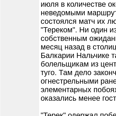
июля в количестве о
неведомыми маршрута
состоялся матч их л
"Тереком". Ни один и
собственным ожидани
месяц назад в стол
Балкарии Нальчике 
болельщикам из цен
туго. Там дело зако
огнестрельными ране
элементарных побоя
оказались менее гос
"Терек" одержал поб