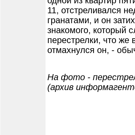
одной из квартир пят
11, отстреливался не
гранатами, и он зати
знакомого, который 
перестрелки, что же в
отмахнулся он, - обы
На фото - п
ерестрел
(
архив информагентс