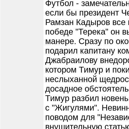
Футбол - замечательн
если бы президент Че
Рамзан Кадыров все 
победе "Терека" он 
манере. Сразу по ок
подарил капитану к
Джабраилову внедорож
котором Тимур и пок
неслыханной щедрос
досадное обстоятельс
Тимур разбил новень
с "Жигулями". Невин
поводом для "Незави
внушительную статью