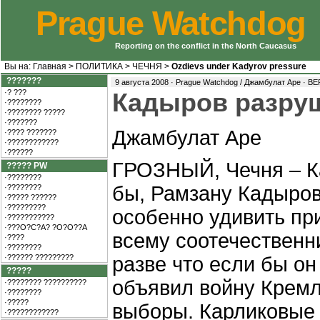
Prague Watchdog
Reporting on the conflict in the North Caucasus
Вы на:
Главная
>
ПОЛИТИКА
>
ЧЕЧНЯ
>
Ozdievs under Kadyrov pressure
???????
9 августа 2008 · Prague Watchdog / Джамбулат Аре ·
ВЕ
·? ???
Кадыров разру
·????????
·???????? ?????
·???????
Джамбулат Аре
·???? ???????
·????????????
·??????
ГРОЗНЫЙ, Чечня – К
????? PW
·????????
бы, Рамзану Кадыров
·????????
·????? ??????
·?????????
особенно удивить пр
·???????????
·???O?C?A? ?O?O??A
всему соотечественн
·????
·????????
·?????? ?????????
разве что если бы он
?????
объявил войну Кремл
·???????? ??????????
·????????
·?????
выборы. Карликовые 
·????????????