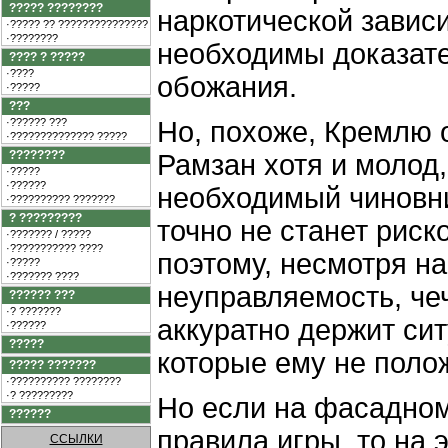
????? ????????
наркотической завис
·????? ?? ???????????????
·????????
необходимы доказате
???? ? ?????
·????
обожания.
·?????
???
·?????? ???
Но, похоже, Кремлю 
·?????????????? ?????
????????
Рамзан хотя и молод,
·?????
·??????
необходимый чиновни
·?????????? ???????
? ?????????
точно не станет рис
·??????? / ?????
·??????????? ????
поэтому, несмотря н
·?????
·??????? ????
неуправляемость, че
?????? ???
·? ???????
аккуратно держит сит
·??????
?????
которые ему не поло
????? ???????
·?????????? ????????
·? ?????????
Но если на фасадно
??????
правила игры, то на 
ССЫЛКИ