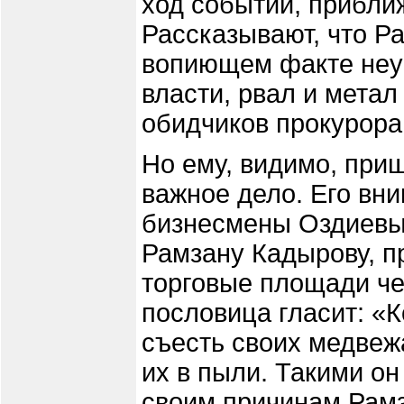
ход событий, прибли
Рассказывают, что Р
вопиющем факте неу
власти, рвал и метал
обидчиков прокурора
Но ему, видимо, приш
важное дело. Его вн
бизнесмены Оздиевы,
Рамзану Кадырову, п
торговые площади че
пословица гласит: «
съесть своих медвеж
их в пыли. Такими он
своим причинам Рам