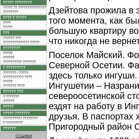
????? ????????
Дзейтова прожила в э
·????? ?? ???????????????
·????????
???? ? ?????
того момента, как б
·????
·?????
большую квартиру во 
???
·?????? ???
что никогда не верне
·?????????????? ?????
????????
Поселок Майский. Фо
·?????
·??????
·?????????? ???????
Северной Осетии. Фа
? ?????????
здесь только ингуши.
·??????? / ?????
·??????????? ????
·?????
Ингушетии – Назрани,
·??????? ????
?????? ???
североосетинской ст
·? ???????
·??????
ездят на работу в Ин
?????
????? ???????
друзья. В паспортах 
·?????????? ????????
·? ?????????
Пригородный район 
??????
ССЫЛКИ