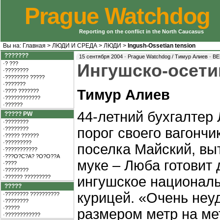
Prague Watchdog
Reporting on the conflict in the North Caucasus
Вы на:
Главная
>
ЛЮДИ И СРЕДА
>
ЛЮДИ
>
Ingush-Ossetian tension
???????
15 сентября 2004 · Prague Watchdog / Тимур Алиев ·
ВЕ
·? ???
Ингушско-осети
·????????
·???????? ?????
·???????
Тимур Алиев
·???? ???????
·????????????
·??????
44-летний бухгалтер
????? PW
·????????
порог своего вагончи
·????????
·????? ??????
·?????????
поселка Майский, выт
·???????????
·???O?C?A? ?O?O??A
муке – Люба готовит 
·????
·????????
·?????? ?????????
ингушское националь
?????
курицей. «Очень неуд
·???????? ??????????
·????????
·?????
размером метр на мет
·????????????