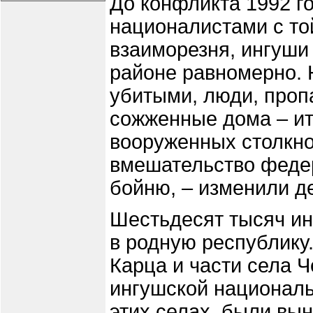
До конфликта 1992 г
националистами с то
взаиморезня, ингуши
районе равномерно. 
убитыми, люди, проп
сожженные дома – ит
вооруженных столкно
вмешательство феде
бойню, – изменили д
Шестьдесят тысяч и
в родную республику.
Карца и части села 
ингушской националь
этих селах, были вы