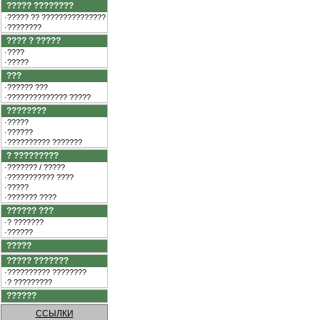
????? ????????
·????? ?? ???????????????
·????????
???? ? ?????
·????
·?????
???
·?????? ???
·?????????????? ?????
????????
·?????
·??????
·?????????? ???????
? ?????????
·??????? / ?????
·??????????? ????
·?????
·??????? ????
?????? ???
·? ???????
·??????
?????
????? ???????
·?????????? ????????
·? ?????????
??????
ССЫЛКИ