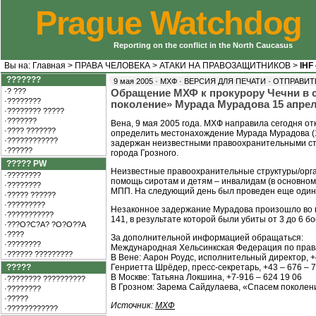
Prague Watchdog
Reporting on the conflict in the North Caucasus
Вы на:
Главная
>
ПРАВА ЧЕЛОВЕКА
>
АТАКИ НА ПРАВОЗАЩИТНИКОВ
>
IHF
???????
·
9 мая 2005 · МХФ ·
ВЕРСИЯ ДЛЯ ПЕЧАТИ
ОТПРАВИТЬ
·? ???
Обращение МХФ к прокурору Чечни в с
·????????
поколение» Мурада Мурадова 15 апрел
·???????? ?????
·???????
Вена, 9 мая 2005 года. МХФ направила сегодня о
·???? ???????
определить местонахождение Мурада Мурадова (1
·????????????
задержан неизвестными правоохранительными стр
·??????
города Грозного.
????? PW
Неизвестные правоохранительные структуры/орга
·????????
помощь сиротам и детям – инвалидам (в основно
·????????
МПП. На следующий день был проведен еще один 
·????? ??????
·?????????
Незаконное задержание Мурадова произошло во в
·???????????
141, в результате которой были убиты от 3 до 6 б
·???O?C?A? ?O?O??A
·????
За дополнительной информацией обращаться:
·????????
Международная Хельсинкская Федерация по прав
·?????? ?????????
В Вене: Аарон Роудс, исполнительный директор, +43
?????
Генриетта Шрёдер, пресс-секретарь, +43 – 676 – 7
В Москве: Татьяна Локшина, +7-916 – 624 19 06
·???????? ??????????
В Грозном: Зарема Сайдулаева, «Спасем поколени
·????????
·?????
Источник:
МХФ
·????????????