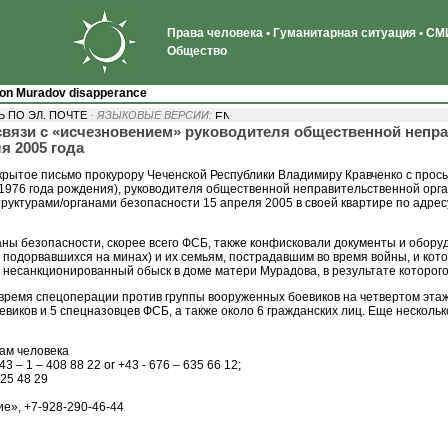
Права человека • Гуманитарная ситуация • СМИ
Общество
 on Muradov disapperance
 ПО ЭЛ. ПОЧТЕ
· ЯЗЫКОВЫЕ ВЕРСИИ:
вязи с «исчезновением» руководителя общественной непр
я 2005 года
ткрытое письмо прокурору Чеченской Республики Владимиру Кравченко с прос
976 года рождения), руководителя общественной неправительственной орг
уктурами/органами безопасности 15 апреля 2005 в своей квартире по адрес
ны безопасности, скорее всего ФСБ, также конфисковали документы и обор
м подорвавшихся на минах) и их семьям, пострадавшим во время войны, и к
несанкционированный обыск в доме матери Мурадова, в результате которог
ремя спецоперации против группы вооруженных боевиков на четвертом этаж
оевиков и 5 спецназовцев ФСБ, а также около 6 гражданских лиц. Еще несколь
ам человека
 – 1 – 408 88 22 or +43 - 676 – 635 66 12;
25 48 29
е», +7-928-290-46-44