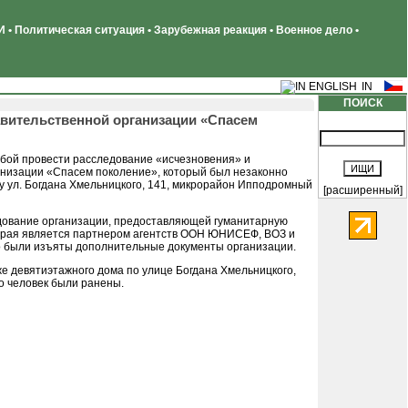
 • Политическая ситуация • Зарубежная реакция • Военное дело •
ПОИСК
авительственной организации «Спасем
ьбой провести расследование «исчезновения» и
анизации «Спасем поколение», который был незаконно
у ул. Богдана Хмельницкого, 141, микрорайон Ипподромный
[расширенный]
удование организации, предоставляющей гуманитарную
оторая является партнером агентств ООН ЮНИСЕФ, ВОЗ и
о были изъяты дополнительные документы организации.
е девятиэтажного дома по улице Богдана Хмельницкого,
ко человек были ранены.