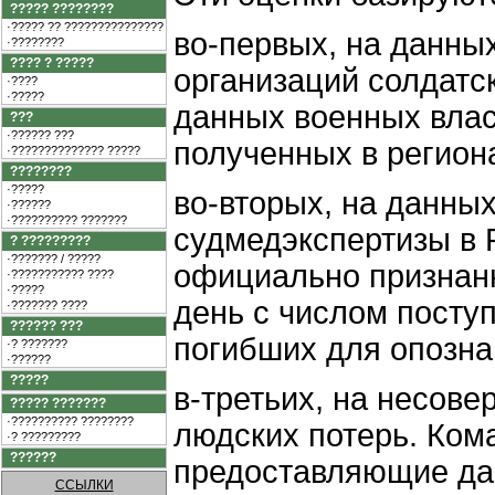
????? ????????
·????? ?? ???????????????
во-первых, на данны
·????????
???? ? ?????
организаций солдатс
·????
·?????
данных военных влас
???
·?????? ???
полученных в региона
·?????????????? ?????
????????
·?????
во-вторых, на данны
·??????
·?????????? ???????
судмедэкспертизы в 
? ?????????
·??????? / ?????
официально признан
·??????????? ????
·?????
день с числом посту
·??????? ????
?????? ???
погибших для опозна
·? ???????
·??????
?????
в-третьих, на несов
????? ???????
·?????????? ????????
людских потерь. Ком
·? ?????????
??????
предоставляющие дан
ССЫЛКИ