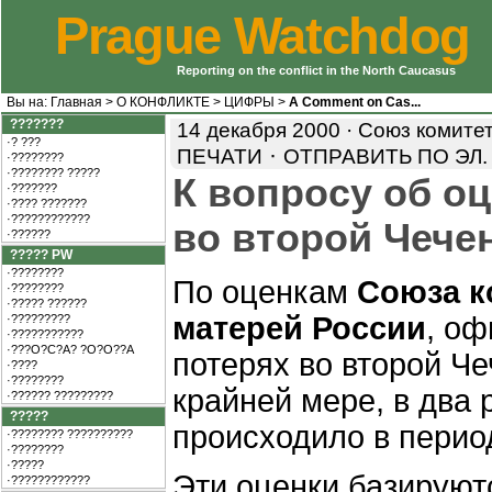
Prague Watchdog
Reporting on the conflict in the North Caucasus
Вы на:
Главная
>
О КОНФЛИКТЕ
>
ЦИФРЫ
>
A Comment on Cas...
???????
14 декабря 2000 · Союз комите
·? ???
·
ПЕЧАТИ
ОТПРАВИТЬ ПО ЭЛ.
·????????
·???????? ?????
К вопросу об о
·???????
·???? ???????
·????????????
во второй Чече
·??????
????? PW
·????????
По оценкам
Союза к
·????????
·????? ??????
матерей России
, о
·?????????
·???????????
·???O?C?A? ?O?O??A
потерях во второй Ч
·????
·????????
крайней мере, в два 
·?????? ?????????
?????
происходило в перио
·???????? ??????????
·????????
·?????
Эти оценки базируют
·????????????