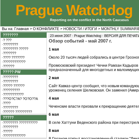
Prague Watchdog
Reporting on the conflict in the North Caucasus
Вы на:
Главная
>
О КОНФЛИКТЕ
>
НОВОСТИ / ИТОГИ
>
MONTHLY SUMMARI
???????
23 июня 2007 · Prague Watchdog ·
ВЕРСИЯ ДЛЯ ПЕЧАТ
·? ???
Обзор событий - май 2007 г.
·????????
·???????? ?????
1 мая
·???????
Около 20 тысяч людей собрались в центре Грозно
·???? ???????
·????????????
Промосковский президент Чечни Рамзан Кадыров 
·??????
предназначенный для многодетных и малоимущих 
????? PW
·????????
2 мая
·????????
·????? ??????
Сайт Кавказ-центр сообщил, что новым командую
·?????????
уроженец селения Шелковская. Он заменил (Амира
·???????????
4 мая
·???O?C?A? ?O?O??A
·????
Чеченские власти призвали к прекращению деятел
·????????
·?????? ?????????
6 мая
?????
В селе Хаттуни Веденского района при перестрел
·???????? ??????????
·????????
8 мая
·?????
·????????????
В Грозном открыт восстановленный стадион "Динам