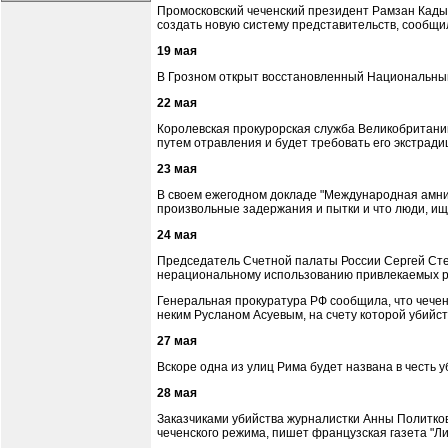
Промосковский чеченский президент Рамзан Кады
создать новую систему представительств, сообщил
19 мая
В Грозном открыт восстановленный Национальный
22 мая
Королевская прокурорская служба Великобритании
путем отравления и будет требовать его экстради
23 мая
В своем ежегодном докладе "Международная амнис
произвольные задержания и пытки и что люди, ищ
24 мая
Председатель Счетной палаты России Сергей Сте
нерациональному использованию привлекаемых рес
Генеральная прокуратура РФ сообщила, что чечен
неким Русланом Асуевым, на счету которой убийс
27 мая
Вскоре одна из улиц Рима будет названа в честь 
28 мая
Заказчиками убийства журналистки Анны Политков
чеченского режима, пишет французская газета "Л