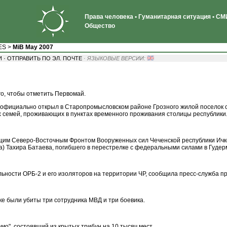
Права человека • Гуманитарная ситуация • СМИ
Общество
ES
>
MiB May 2007
·
И
ОТПРАВИТЬ ПО ЭЛ. ПОЧТЕ
· ЯЗЫКОВЫЕ ВЕРСИИ:
го, чтобы отметить Первомай.
официально открыл в Старопромысловском районе Грозного жилой поселок с
семей, проживающих в пунктах временного проживания столицы республики
щим Северо-Восточным Фронтом Вооруженных сил Чеченской республики Ичке
) Тахира Батаева, погибшего в перестрелке с федеральными силами в Гудерм
ьности ОРБ-2 и его изоляторов на территории ЧР, сообщила пресс-служба п
ке были убиты три сотрудника МВД и три боевика.
о", состоявший из крытых трибун на 10 тысяч мест.