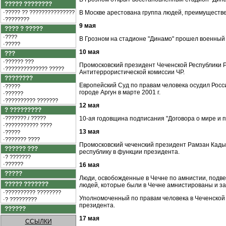
????? ????????
·????? ?? ???????????????
В Москве арестована группа людей, преимуществе
·????????
9 мая
???? ? ?????
·????
В Грозном на стадионе "Динамо" прошел военный
·?????
10 мая
???
·?????? ???
Промосковский президент Чеченской Республики 
·?????????????? ?????
Антитеррористической комиссии ЧР.
????????
Европейский Суд по правам человека осудил Рос
·?????
городе Аргун в марте 2001 г.
·??????
·?????????? ???????
12 мая
? ?????????
·??????? / ?????
10-ая годовщина подписания "Договора о мире 
·??????????? ????
13 мая
·?????
·??????? ????
Промосковский чеченский президент Рамзан Кады
?????? ???
республику в функции президента.
·? ???????
·??????
16 мая
?????
Люди, освобожденные в Чечне по амнистии, подв
????? ???????
людей, которые были в Чечне амнистированы и з
·?????????? ????????
Уполномоченный по правам человека в Чеченской 
·? ?????????
президента.
??????
17 мая
ССЫЛКИ