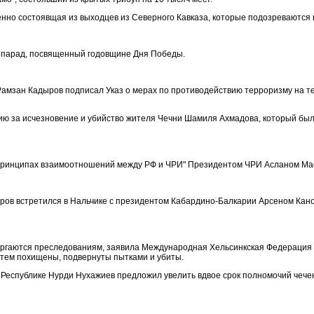
нно состоявщая из выходцев из Северного Кавказа, которые подозреваются 
 парад, посвященный годовщине Дня Победы.
Рамзан Кадыров подписал Указ о мерах по противодействию терроризму на т
сию за исчезновение и убийство жителя Чечни Шамиля Ахмадова, который бы
и принципах взаимоотношений между РФ и ЧРИ" Президентом ЧРИ Асланом М
ров встретился в Нальчике с президентом Кабардино-Балкарии Арсеном Кан
ергаются преследованиям, заявила Международная Хельсинкская Федерация 
атем похищены, подвернуты пытками и убиты.
Республике Нурди Нухажиев предложил увелить вдвое срок полномочий чечен