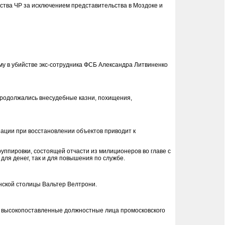
ства ЧР за исключением представительства в Моздоке и
у в убийстве экс-сотрудника ФСБ Александра Литвиненко
 продолжались внесудебные казни, похищения,
ации при восстановлении объектов приводит к
уппировки, состоящей отчасти из милиционеров во главе с
для денег, так и для повышения по службе.
янской столицы Вальтер Велтрони.
ве высокопоставленные должностные лица промосковского