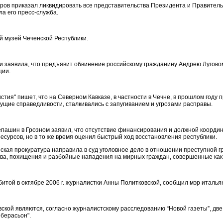
ров приказал ликвидировать все представительства Президента и Правитель
а его пресс-служба.
 музей Чеченской Республики.
 заявила, что предъявит обвинение российскому гражданину Андрею Луговом
ции.
тия" пишет, что на Северном Кавказе, в частности в Чечне, в прошлом году
ущие справедливости, сталкивались с запугиванием и угрозами расправы.
пашин в Грозном заявил, что отсутствие финансирования и должной координ
урсов, но в то же время оценил быстрый ход восстановления республики.
ская прокуратура направила в суд уголовное дело в отношении преступной гр
тва, похищения и разбойные нападения на мирных граждан, совершенные как 
убитой в октябре 2006 г. журналистки Анны Политковской, сообщил мэр италь
ской являются, согласно журналистскому расследованию “Новой газеты”, д
иберасьон".