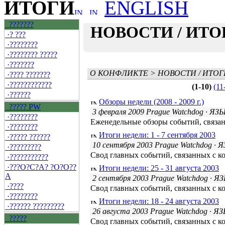
ИТОГИ
???????
НОВОСТИ / ИТО
·? ???
·????????
·???????? ?????
·???????
О КОНФЛИКТЕ
>
НОВОСТИ / ИТОГ
·???? ???????
·????????????
(1-10)
(11
·??????
Обзоры недели (2008 - 2009 г.)
????? PW
3 февраля 2009 Prague Watchdog
· ЯЗ
·????????
Еженедельные обзоры событий, связа
·????????
Итоги недели: 1 - 7 сентября 2003
·????? ??????
10 сентября 2003 Prague Watchdog
· 
·?????????
Свод главных событий, связанных с к
·???????????
·???O?C?A? ?O?O??
Итоги недели: 25 - 31 августа 2003
A
2 сентября 2003 Prague Watchdog
· Я
·????
Свод главных событий, связанных с к
·????????
Итоги недели: 18 - 24 августа 2003
·?????? ?????????
26 августа 2003 Prague Watchdog
· Я
?????
Свод главных событий, связанных с к