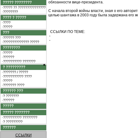
обязанности вице-президента.
????? ????????
·????? ?? ???????????????
С начала второй войны власти, зная о его автор
·????????
целью шантажа в 2003 году была задержана его же
???? ? ?????
·????
·?????
ССЫЛКИ ПО ТЕМЕ:
???
·
·?????? ???
·
·?????????????? ?????
????????
·?????
·??????
·?????????? ???????
? ?????????
·??????? / ?????
·??????????? ????
·?????
·??????? ????
?????? ???
·? ???????
·??????
?????
????? ???????
·?????????? ????????
·? ?????????
??????
ССЫЛКИ