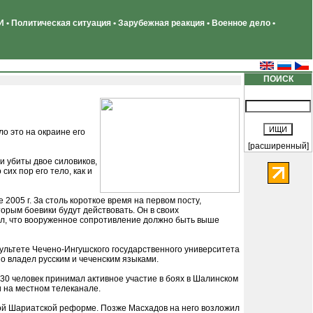
 • Политическая ситуация • Зарубежная реакция • Военное дело •
ПОИСК
о это на окраине его
[расширенный]
и убиты двое силовиков,
их пор его тело, как и
005 г. За столь короткое время на первом посту,
рым боевики будут действовать. Он в своих
л, что вооруженное сопротивление должно быть выше
культете Чечено-Ингушского государственного университета
о владел русским и чеченским языками.
 30 человек принимал активное участие в боях в Шалинском
 на местном телеканале.
ой Шариатской реформе. Позже Масхадов на него возложил