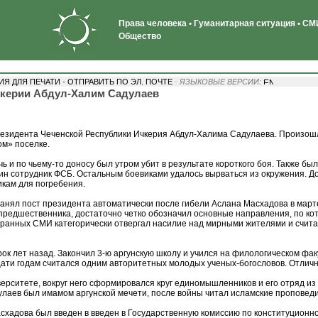
Права человека • Гуманитарная ситуация • СМИ
Общество
·
ИЯ ДЛЯ ПЕЧАТИ
ОТПРАВИТЬ ПО ЭЛ. ПОЧТЕ
· ЯЗЫКОВЫЕ ВЕРСИИ:
Ичкерии Абдул-Халим Садулаев
резидента Чеченской Республики Ичкерия Абдул-Халима Садулаева. Произошл
ом» поселке.
 и по чьему-то доносу был утром убит в результате короткого боя. Также был
н сотрудник ФСБ. Остальным боевиками удалось вырваться из окружения. До с
икам для погребения.
ял пост президента автоматически после гибели Аслана Масхадова в марте 2
редшественника, достаточно четко обозначил основные направления, по кото
ранных СМИ категорически отвергал насилие над мирными жителями и счита
ок лет назад. Закончил 3-ю аргунскую школу и учился на филологическом фа
дцати годам считался одним авторитетных молодых ученых-богословов. Отличн
иверситете, вокруг него сформировался круг единомышленников и его отряд из
улаев был имамом аргунской мечети, после войны читал исламские проповеди
схадова был введен в введен в Государственную комиссию по конституционн