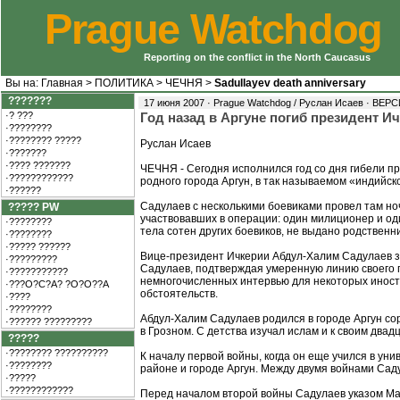
Prague Watchdog
Reporting on the conflict in the North Caucasus
Вы на:
Главная
>
ПОЛИТИКА
>
ЧЕЧНЯ
>
Sadullayev death anniversary
???????
17 июня 2007 · Prague Watchdog / Руслан Исаев ·
ВЕРС
·? ???
Год назад в Аргуне погиб президент 
·????????
·???????? ?????
Руслан Исаев
·???????
·???? ???????
ЧЕЧНЯ - Сегодня исполнился год со дня гибели п
·????????????
родного города Аргун, в так называемом «индийск
·??????
Садулаев с несколькими боевиками провел там ночь
????? PW
участвовавших в операции: один милиционер и оди
·????????
тела сотен других боевиков, не выдано родственн
·????????
·????? ??????
Вице-президент Ичкерии Абдул-Халим Садулаев зан
·?????????
Садулаев, подтверждая умеренную линию своего п
·???????????
немногочисленных интервью для некоторых иност
·???O?C?A? ?O?O??A
обстоятельств.
·????
·????????
Абдул-Халим Садулаев родился в городе Аргун сор
·?????? ?????????
в Грозном. С детства изучал ислам и к своим два
?????
·???????? ??????????
К началу первой войны, когда он еще учился в ун
·????????
районе и городе Аргун. Между двумя войнами Сад
·?????
·????????????
Перед началом второй войны Садулаев указом Ма