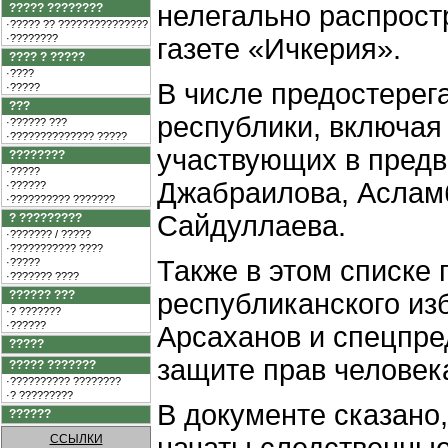
нелегально распрост
????? ????????
·????? ?? ???????????????
·????????
газете «Ичкерия».
???? ? ?????
·????
В числе предостерег
·?????
???
республики, включая
·?????? ???
·?????????????? ?????
участвующих в предв
????????
·?????
Джабраилова, Аслам
·??????
·?????????? ???????
Сайдуллаева.
? ?????????
·??????? / ?????
·??????????? ????
Также в этом списке
·?????
·??????? ????
?????? ???
республиканского из
·? ???????
·??????
Арсаханов и спецпре
?????
защите прав человек
????? ???????
·?????????? ????????
·? ?????????
В документе сказано
??????
ССЫЛКИ