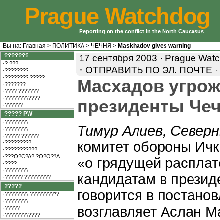
Prague Watchdog
Reporting on the conflict in the North Caucasus
Вы на:
Главная
>
ПОЛИТИКА
>
ЧЕЧНЯ
>
Maskhadov gives warning
???????
17 сентября 2003 · Prague Watc
·? ???
·
ОТПРАВИТЬ ПО ЭЛ. ПОЧТЕ
·????????
·???????? ?????
Масхадов угрож
·???????
·???? ???????
·????????????
президенты Че
·??????
????? PW
·????????
Тимур Алиев, Северн
·????????
·????? ??????
комитет обороны Ич
·?????????
·???????????
·???O?C?A? ?O?O??A
«о грядущей расплат
·????
·????????
кандидатам в презид
·?????? ?????????
?????
говорится в постанов
·???????? ??????????
·????????
возглавляет Аслан М
·?????
·????????????