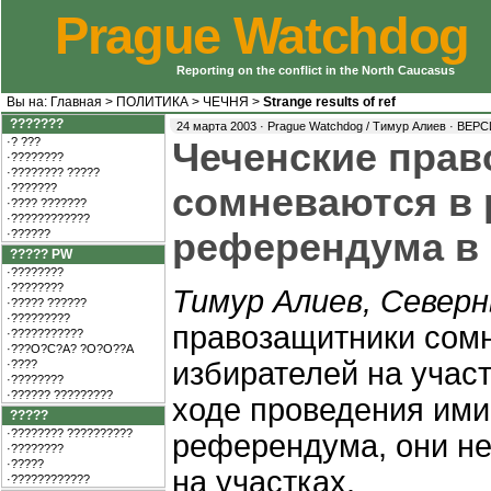
Prague Watchdog
Reporting on the conflict in the North Caucasus
Вы на:
Главная
>
ПОЛИТИКА
>
ЧЕЧНЯ
>
Strange results of ref
???????
24 марта 2003 · Prague Watchdog / Тимур Алиев ·
ВЕРС
·? ???
Чеченские прав
·????????
·???????? ?????
·???????
сомневаются в 
·???? ???????
·????????????
референдума в
·??????
????? PW
·????????
·????????
Тимур Алиев, Северн
·????? ??????
·?????????
правозащитники сомн
·???????????
·???O?C?A? ?O?O??A
избирателей на участ
·????
·????????
·?????? ?????????
ходе проведения им
?????
·???????? ??????????
референдума, они не
·????????
·?????
на участках.
·????????????