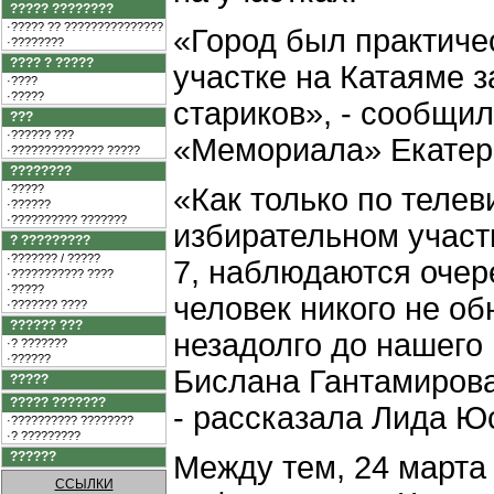
????? ????????
·????? ?? ???????????????
«Город был практиче
·????????
???? ? ?????
участке на Катаяме з
·????
·?????
стариков», - сообщи
???
·?????? ???
«Мемориала» Екатер
·?????????????? ?????
????????
·?????
«Как только по телев
·??????
·?????????? ???????
избирательном участ
? ?????????
·??????? / ?????
7, наблюдаются очер
·??????????? ????
·?????
человек никого не об
·??????? ????
?????? ???
незадолго до нашего
·? ???????
·??????
Бислана Гантамирова
?????
????? ???????
- рассказала Лида Ю
·?????????? ????????
·? ?????????
??????
Между тем, 24 марта 
ССЫЛКИ