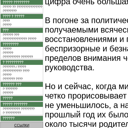
цифра очень больша
????? ????????
·????? ?? ???????????????
·????????
???? ? ?????
В погоне за политич
·????
·?????
получаемыми всячес
???
·?????? ???
восстановлениями и
·?????????????? ?????
????????
беспризорные и безн
·?????
·??????
пределов внимания ч
·?????????? ???????
? ?????????
руководства.
·??????? / ?????
·??????????? ????
·?????
·??????? ????
Но и сейчас, когда м
?????? ???
·? ???????
·??????
четко прорисовывает 
?????
не уменьшилось, а на
????? ???????
·?????????? ????????
прошлый год их было
·? ?????????
??????
около тысячи родите
ССЫЛКИ