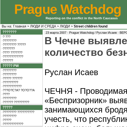
Prague Watchdog
Reporting on the conflict in the North Caucasus
Вы на:
Главная
>
ЛЮДИ И СРЕДА
>
ЛЮДИ
>
Street children found
???????
23 марта 2007 · Prague Watchdog / Руслан Исаев ·
ВЕР
·? ???
В Чечне выявл
·????????
·???????? ?????
·???????
количество без
·???? ???????
·????????????
·??????
????? PW
Руслан Исаев
·????????
·????????
·????? ??????
·?????????
·???????????
ЧЕЧНЯ - Проводимая
·???O?C?A? ?O?O??A
·????
«Беспризорник» выяв
·????????
·?????? ?????????
занимающихся бродя
?????
·???????? ??????????
·????????
учесть, что республи
·?????
·????????????