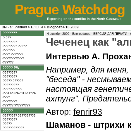
Prague Watchdog
Reporting on the conflict in the North Caucasus
Вы на:
Главная
>
БЛОГИ
>
Blogpost 4.10.2009
???????
·
4 октября 2009 · Блогосфера ·
ВЕРСИЯ ДЛЯ ПЕЧАТИ
·? ???
Чеченец как "а
·????????
·???????? ?????
·???????
Интервью А. Проха
·???? ???????
·????????????
·??????
Например, для меня,
????? PW
·????????
"беседа" - несмывае
·????????
·????? ??????
·?????????
настоящая генетиче
·???????????
·???O?C?A? ?O?O??A
ахтунг". Предатель
·????
·????????
·?????? ?????????
Автор:
fenrir93
?????
·???????? ??????????
·????????
Шаманов - штрихи к
·?????
·????????????