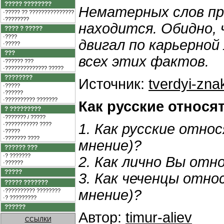
????? ????????
Нематерных слов пр
·????? ?? ???????????????
·????????
находится. Обидно, 
???? ? ?????
·????
двигал по карьерной
·?????
???
всех этих фактов.
·?????? ???
·?????????????? ?????
????????
Источник:
tverdyi-zna
·?????
·??????
·?????????? ???????
Как русские относя
? ?????????
·??????? / ?????
·??????????? ????
1. Как русские отно
·?????
·??????? ????
мнение)?
?????? ???
·? ???????
2. Как лично Вы отн
·??????
?????
3. Как чеченцы отно
????? ???????
мнение)?
·?????????? ????????
·? ?????????
??????
Автор:
timur-aliev
ССЫЛКИ