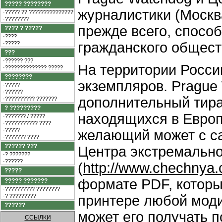
????? ????????
журналистики (Москв
·????? ?? ???????????????
·????????
прежде всего, способ
???? ? ?????
·????
гражданского общест
·?????
???
·?????? ???
На территории Росси
·?????????????? ?????
????????
экземпляров. Prague
·?????
·??????
дополнительный тира
·?????????? ???????
? ?????????
находящихся в Европ
·??????? / ?????
·??????????? ????
·?????
желающий может с са
·??????? ????
?????? ???
Центра экстремальн
·? ???????
·??????
(
http://www.chechnya.c
?????
формате PDF, которы
????? ???????
·?????????? ????????
·? ?????????
принтере любой моди
??????
может его получать п
ССЫЛКИ