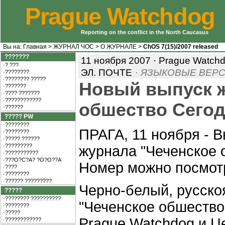
Prague Watchdog
Reporting on the conflict in the North Caucasus
Вы на:
Главная
>
ЖУРНАЛ ЧОС
>
О ЖУРНАЛЕ
>
ChOS 7(15)/2007 released
???????
11 ноября 2007 · Prague Watch
·? ???
ЭЛ. ПОЧТЕ
· ЯЗЫКОВЫЕ ВЕРС
·????????
·???????? ?????
Новый выпуск ж
·???????
·???? ???????
·????????????
обшество Сегод
·??????
????? PW
·????????
ПРАГА, 11 ноября - 
·????????
·????? ??????
·?????????
журнала "Чеченское о
·???????????
·???O?C?A? ?O?O??A
Номер можно посмотр
·????
·????????
·?????? ?????????
Черно-белый, русск
?????
·???????? ??????????
"Чеченское обшество
·????????
·?????
Prague Watchdog и Ц
·????????????