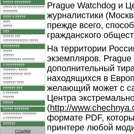
????? ????????
Prague Watchdog и Ц
·????? ?? ???????????????
·????????
журналистики (Москв
???? ? ?????
·????
прежде всего, способ
·?????
???
гражданского общест
·?????? ???
·?????????????? ?????
На территории Росси
????????
·?????
·??????
экземпляров. Prague
·?????????? ???????
? ?????????
дополнительный тира
·??????? / ?????
·??????????? ????
находящихся в Европ
·?????
·??????? ????
желающий может с са
?????? ???
·? ???????
Центра экстремальн
·??????
?????
(
http://www.chechnya.c
????? ???????
·?????????? ????????
формате PDF, которы
·? ?????????
??????
принтере любой моди
ССЫЛКИ