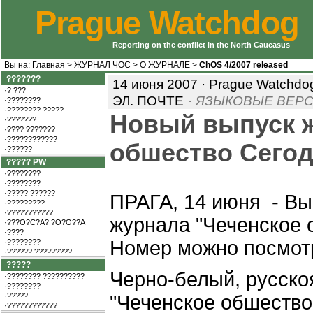
Prague Watchdog
Reporting on the conflict in the North Caucasus
Вы на:
Главная
>
ЖУРНАЛ ЧОС
>
О ЖУРНАЛЕ
>
ChOS 4/2007 released
???????
14 июня 2007 · Prague Watchdo
·? ???
ЭЛ. ПОЧТЕ
· ЯЗЫКОВЫЕ ВЕРС
·????????
·???????? ?????
Новый выпуск ж
·???????
·???? ???????
·????????????
обшество Сегод
·??????
????? PW
·????????
·????????
·????? ??????
ПРАГА, 14 июня - В
·?????????
·???????????
журнала "Чеченское о
·???O?C?A? ?O?O??A
·????
Номер можно посмотр
·????????
·?????? ?????????
?????
Черно-белый, русск
·???????? ??????????
·????????
·?????
"Чеченское обшество
·????????????