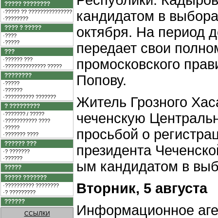
Республики. Кадыро
????? ????????
кандидатом в выбора
·????? ?? ???????????????
·????????
???? ? ?????
октября. На период 
·????
·?????
передает свои полно
???
·?????? ???
промосковского прав
·?????????????? ?????
????????
Попову.
·?????
·??????
·?????????? ???????
Житель Грозного Хас
? ?????????
чеченскую Централь
·??????? / ?????
·??????????? ????
·?????
просьбой о регистрац
·??????? ????
?????? ???
президента Чеченско
·? ???????
·??????
ым кандидатом в выб
?????
????? ???????
Вторник, 5 августа
·?????????? ????????
·? ?????????
??????
Информационное аге
ССЫЛКИ