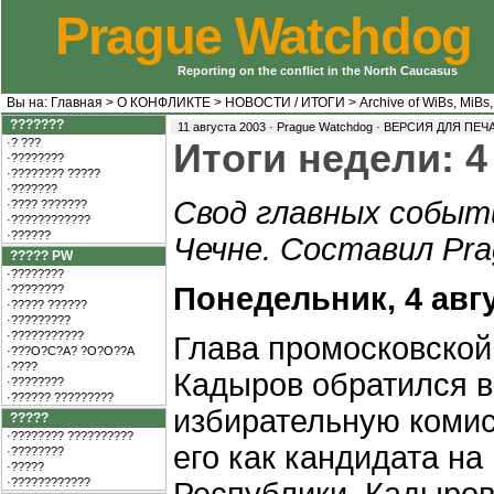
Prague Watchdog
Reporting on the conflict in the North Caucasus
Вы на:
Главная
>
О КОНФЛИКТЕ
>
НОВОСТИ / ИТОГИ
>
Archive of WiBs, MiBs,
???????
11 августа 2003 · Prague Watchdog ·
ВЕРСИЯ ДЛЯ ПЕЧ
·? ???
Итоги недели: 4 
·????????
·???????? ?????
·???????
Свод главных событ
·???? ???????
·????????????
·??????
Чечне. Составил Pra
????? PW
·????????
Понедельник, 4 авг
·????????
·????? ??????
·?????????
·???????????
Глава промосковской
·???O?C?A? ?O?O??A
·????
Кадыров обратился 
·????????
·?????? ?????????
избирательную комис
?????
·???????? ??????????
его как кандидата на
·????????
·?????
·????????????