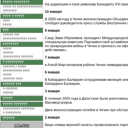
????? ????????
На аудиенцию к папе римскому Бенедикту XVI приш
·????? ?? ???????????????
·????????
10 января
???? ? ?????
В 2005-ом году в Чечне военнослужащие Объедин
·????
сообщил руководитель пресс-службы Внутренних 
·?????
???
9 января
·?????? ???
Саид-Эмин Ибрагимов, президент Международной а
·?????????????? ?????
специальную комиссию Парламентской ассамблеи
????????
по прекращению войны в Чечне и признать на офи
·?????
действиями».
·??????
·?????????? ???????
7 января
? ?????????
в Ачхой-Мартановском районе Чечни ликвидирова
·??????? / ?????
·??????????? ????
6 января
·?????
·??????? ????
В Кабардино-Балкарии сотрудниками милиции унич
Кабардино-Балкарии.
?????? ???
·? ???????
3 января
·??????
?????
В течение 2005 года в Дагестане были уничтожен
Магомедтагиров.
????? ???????
·?????????? ????????
Двое военнослужащих погибли в Чечне при обстре
·? ?????????
2 января
??????
Вице-спикер верхней палаты промосковского парл
ССЫЛКИ