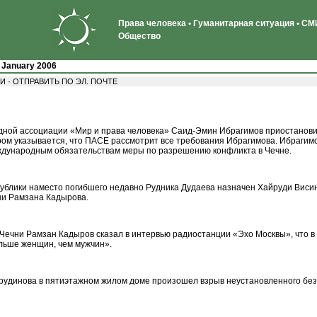
Права человека • Гуманитарная ситуация • СМИ
Общество
>
January 2006
·
ТИ
ОТПРАВИТЬ ПО ЭЛ. ПОЧТЕ
ной ассоциации «Мир и права человека» Саид-Эмин Ибрагимов приостановил
ом указывается, что ПАСЕ рассмотрит все требования Ибрагимова. Ибрагимо
ждународным обязательствам меры по разрешению конфликта в Чечне.
ублики наместо погибшего недавно Рудника Дудаева назначен Хайруди Висин
ни Рамзана Кадырова.
Чечни Рамзан Кадыров сказал в интервью радиостанции «Эхо Москвы», что в 
больше женщин, чем мужчин».
рудинова в пятиэтажном жилом доме произошел взрыв неустановленного без