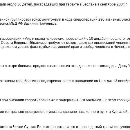
ли около 30 детей, пострадавших при теракте в Беслане в сентябре 2004 г.
енной группировки войск уничтожили в ходе спецопераций 290 активных уча
войск МВД РФ Василий Панченков.
ссоциации «Мир и права человека», проводящий с 10 декабря прошлого года
 Совета Европы. Ибрагимов требует от международных организаций «приня
циальном уровне факт грубых нарушений прав и свобод человека в Чечне, с
ны четыре боевика, предположительно из отряда полевого командира Докку 
тожены трое боевиков, подозревавшиеся в нападении на Нальчик 13 октября
ы при оказании сопротивления 46 и задержаны 170 боевиков. Об этом сообщ
ле контрольно-пропускного пункта на окраине населенного пункта Курчалой.
амента Чечни Султан Билимханов скончался от последствий травм, полученн