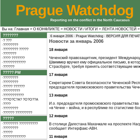
Prague Watchdog
Reporting on the conflict in the North Caucasus
Вы на:
Главная
>
О КОНФЛИКТЕ
>
НОВОСТИ / ИТОГИ
>
ЛЕНТА НОВОСТЕЙ
???????
6 января 2006 · Prague Watchdog ·
ВЕРСИЯ ДЛЯ ПЕЧА
·? ???
Новости за январь 2006
·????????
·???????? ?????
18 января
·???????
Чеченский правозащитник, президент Международ
·???? ???????
Швиммер вручил ему официальное письмо, в котор
·????????????
Страсбурге, требуя принять соответствующие ме
·??????
????? PW
17 января
·????????
·????????
Секретарем Совета безопасности Чеченской Респ
·????? ??????
председателя промосковского правительства Чеч
·?????????
·???????????
13 января
·???O?C?A? ?O?O??A
И.о. председателя промосковского правительства 
·????
«в Чечне – война, и в республике по статистике 
·????????
·?????? ?????????
12 января
?????
·???????? ??????????
В столице Дагестана Махачкале на проспекте Нас
·????????
сообщает Интерфакс-АВН.
·?????
11 января
·????????????