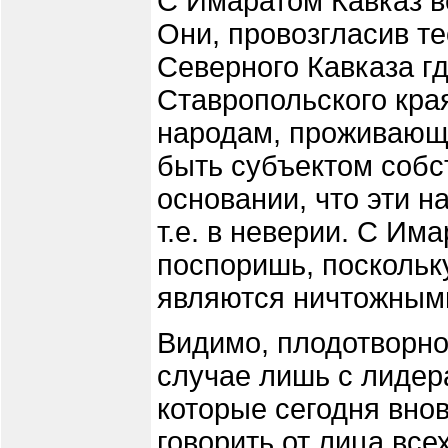
С Имаратом Кавказ в
Они, провозгласив те
Северного Кавказа г
Ставропольского края
народам, проживающе
быть субъектом собс
основании, что эти 
т.е. в неверии. С Им
поспоришь, поскольк
являются ничтожным
Видимо, плодотворно
случае лишь с лидер
которые сегодня внов
говорить от лица все