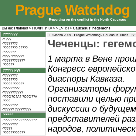
Prague Watchdog
Reporting on the conflict in the North Caucasus
Вы на:
Главная
>
ПОЛИТИКА
>
ЧЕЧНЯ
>
Caucasus' hegemons
???????
19 марта 2009 · Prague Watchdog / Caucasus Times ·
ВЕ
·? ???
Чеченцы: гегем
·????????
·???????? ?????
·???????
1 марта в Вене про
·???? ???????
·????????????
·??????
Конгресс европейско
????? PW
·????????
диаспоры Кавказа.
·????????
·????? ??????
Организаторы фору
·?????????
·???????????
поставили целью при
·???O?C?A? ?O?O??A
·????
·????????
дискуссии о будущем
·?????? ?????????
?????
представителей ра
·???????? ??????????
·????????
народов, политическ
·?????
·????????????