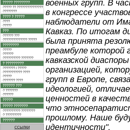
военных групп. В ча
????? ????????
·????? ?? ???????????????
в конгрессе участво
·????????
???? ? ?????
наблюдатели от Им
·????
·?????
Кавказ. По итогам д
???
·?????? ???
была принята резол
·?????????????? ?????
????????
преамбуле которой г
·?????
·??????
кавказской диаспор
·?????????? ???????
? ?????????
организацией, котор
·??????? / ?????
·??????????? ????
·?????
групп в Европе, свя
·??????? ????
?????? ???
идеологией, отлича
·? ???????
·??????
ценностей в качеств
?????
что этносепаратис
????? ???????
·?????????? ????????
·? ?????????
прошлому. Наше буд
??????
идентичности".
ССЫЛКИ