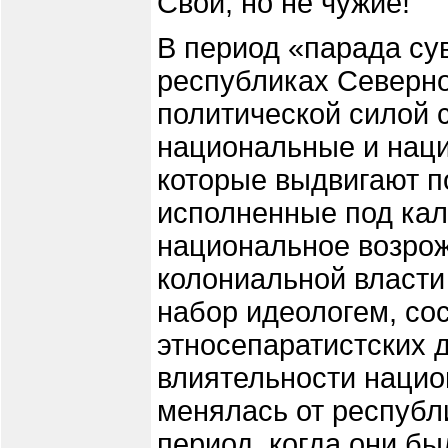
Свои, но не чужие!
В период «парада су
республиках Северно
политической силой 
национальные и наци
которые выдвигают по
исполненные под кал
национальное возро
колониальной власти
набор идеологем, со
этносепаратистских 
влиятельности нацио
менялась от республ
период, когда они бы