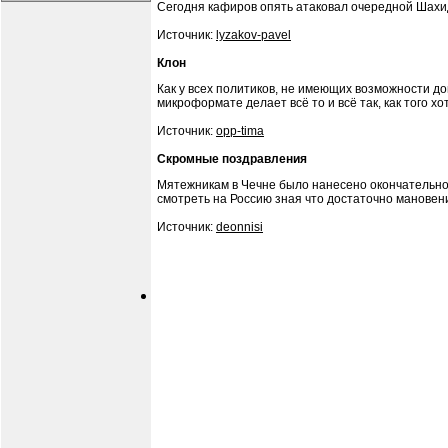
Сегодня кафиров опять атаковал очередной Шахид
Источник:
lyzakov-pavel
Клон
Как у всех политиков, не имеющих возможности дов
микроформате делает всё то и всё так, как того х
Источник:
opp-tima
Скромные поздравления
Мятежникам в Чечне было нанесено окончательное
смотреть на Россию зная что достаточно мановен
Источник:
deonnisi