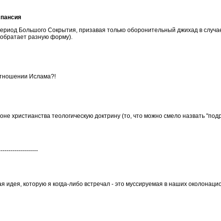
спансия
ериод Большого Сокрытия, призавая только оборонительный джихад в случае 
иобратает разную форму).
отношении Ислама?!
е христианства теологическую доктрину (то, что можно смело назвать "подро
--------------------
я идея, которую я когда-либо встречал - это муссируемая в наших околонацио