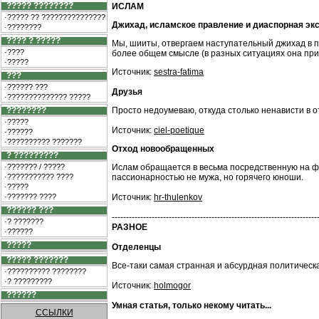
????? ????????
ИСЛАМ
·????? ?? ???????????????
Джихад, исламское правление и диаспорная эк
·????????
???? ? ?????
Мы, шииты, отвергаем наступательный джихад в п
·????
более общем смысле (в разных ситуациях она пр
·?????
Источник:
sestra-fatima
???
·?????? ???
Друзья
·?????????????? ?????
????????
Просто недоумеваю, откуда столько ненависти в 
·?????
Источник:
ciel-poetique
·??????
·?????????? ???????
Отход новообращенных
? ?????????
·??????? / ?????
Ислам обращается в весьма посредственную на фон
·??????????? ????
пассионарностью не мужа, но горячего юноши.
·?????
·??????? ????
Источник:
hr-thulenkov
?????? ???
------------------------------------------------------------------------
·? ???????
РАЗНОЕ
·??????
?????
Отделенцы
????? ???????
Все-таки самая странная и абсурдная политическа
·?????????? ????????
·? ?????????
Источник:
holmogor
??????
Умная статья, только некому читать...
ССЫЛКИ