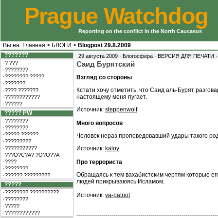
Prague Watchdog
Reporting on the conflict in the North Caucasus
Вы на:
Главная
>
БЛОГИ
>
Blogpost 29.8.2009
???????
29 августа 2009 · Блогосфера ·
ВЕРСИЯ ДЛЯ ПЕЧАТИ
·? ???
Саид Бурятский
·????????
·???????? ?????
Взгляд со стороны
·???????
Кстати хочу отметить, что Саид аль-Бурят разгов
·???? ???????
настоящему меня пугает.
·????????????
·??????
Источник:
steppenwolf
????? PW
·????????
Много вопросов
·????????
·????? ??????
Человек нераз проповедовавший удары такого рода
·?????????
·???????????
Источник:
kaloy
·???O?C?A? ?O?O??A
·????
Про террориста
·????????
Обращаясь к тем вахабистским чертям которые его 
·?????? ?????????
людей прикрываюясь Исламом.
?????
·???????? ??????????
Источник:
ya-patriot
·????????
·?????
·????????????
------------------------------------------------------------------------