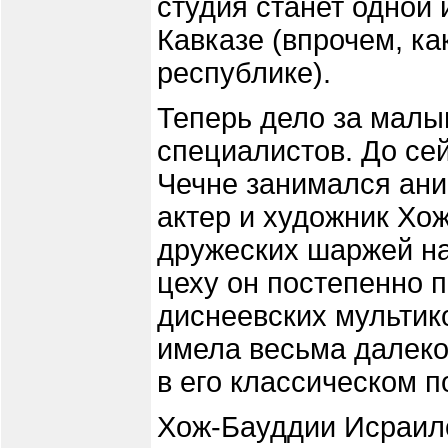
студия станет одной
Кавказе (впрочем, ка
республике).
Теперь дело за малы
специалистов. До се
Чечне занимался ани
актер и художник Хо
дружеских шаржей на
цеху он постепенно 
диснеевских мультико
имела весьма далеко
в его классическом 
Хож-Бауддии Исраило