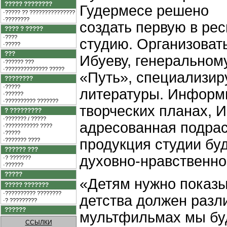
????? ????????
Гудермесе решено
·????? ?? ???????????????
·????????
создать первую в ре
???? ? ?????
·????
студию. Организоват
·?????
???
Ибуеву, генеральном
·?????? ???
·?????????????? ?????
«Путь», специализир
????????
·?????
литературы. Информ
·??????
·?????????? ???????
творческих планах, И
? ?????????
·??????? / ?????
адресованная подра
·??????????? ????
·?????
продукция студии бу
·??????? ????
?????? ???
духовно-нравственно
·? ???????
·??????
?????
«Детям нужно показы
????? ???????
·?????????? ????????
детства должен разли
·? ?????????
??????
мультфильмах мы бу
ССЫЛКИ