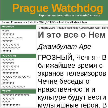
Prague Watchdog
Reporting on the conflict in the North Caucasus
Вы на:
Главная
>
ЧЕЧНЯ
>
ОБЩЕСТВО
>
And it's all about him
???????
2 марта 2009 · Prague Watchdog / Джамбулат Аре ·
ВЕР
·? ???
И это все о Нем
·????????
·???????? ?????
·???????
Джамбулат Аре
·???? ???????
·????????????
·??????
ГРОЗНЫЙ, Чечня - В
????? PW
·????????
ближайшее время с
·????????
·????? ??????
·?????????
экранов телевизоров
·???????????
·???O?C?A? ?O?O??A
Чечне беседы о
·????
·????????
·?????? ?????????
нравственности и
?????
культуре будут вести
·???????? ??????????
·????????
·?????
мультяшные герои. В
·????????????