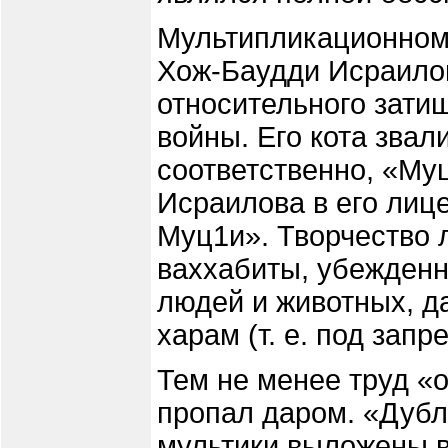
Мультипликационном
Хож-Баудди Исраилов
относительного зати
войны. Его кота звал
соответственно, «Му
Исраилова в его лиц
Муц1и». Творчество
ваххабиты, убежденн
людей и животных, да
харам (т. е. под запр
Тем не менее труд «
пропал даром. «Дуб
мультики выложены в