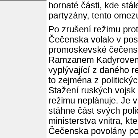
hornaté části, kde stá
partyzány, tento omezu
Po zrušení režimu prot
Čečenska volalo v po
promoskevské čečensk
Ramzanem Kadyrovem,
vyplývající z daného r
to zejména z politick
Stažení ruských vojsk
režimu neplánuje. Je 
stáhne část svých poli
ministerstva vnitra, kt
Čečenska povolány po