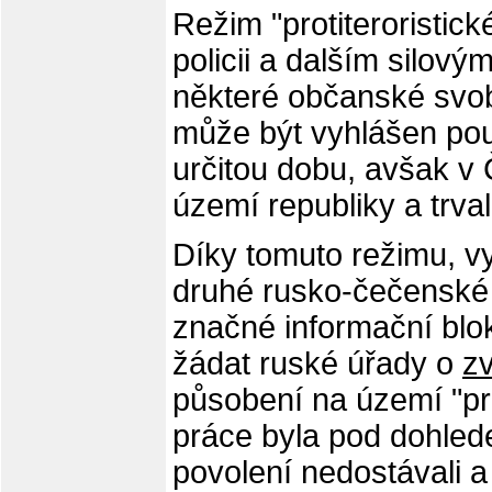
Režim "protiteroristi
policii a dalším silov
některé občanské svo
může být vyhlášen p
určitou dobu, avšak v
území republiky a trval
Díky tomuto režimu, v
druhé rusko-čečenské 
značné informační blo
žádat ruské úřady o
zv
působení na území "prot
práce byla pod dohled
povolení nedostávali a