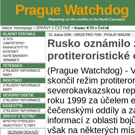
Prague Watchdog
Reporting on the conflict in the North Caucasus
Sekce:
Homepage
>
ZPRÁVY V ČEŠTINĚ
>
Konec KTO v Čečně
HLAVN? STR?NKA
·
16. dubna 2009 ·
VERZE PRO TISK
POSLAT MAILEM
·O N?S
Rusko oznámilo 
·ZAM?STN?N?
·KNIHA N?V?T?V
·KONTAKT
protiteroristick
·NA?E BANNERY
·SPAMME?I
?E?ENSKO
(Prague Watchdog) - V
·Z?KLADN? INFORMACE
·MAPY
skončil režim protitero
INGU?SKO
·Z?KLADN? INFORMACE
severokavkazskou rep
·MAPY
SEVERN? OSETIE
roku 1999 za účelem ef
·Z?KLADN? INFORMACE
DAGEST?N
čečenskými oddíly a 
·Z?KLADN? INFORMACE
ZPR?VY V ?E?TIN?
informací z oblasti bo
·M?S??N? P?EHLEDY
·ANALYTICK? ?L?NKY
však na některých mí
SEZNAM ODKAZŮ