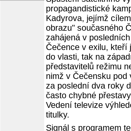
propagandistické ka
Kadyrova, jejímž cílem 
obrazu" současného Č
zahájená v posledních 
Čečence v exilu, kteří
do vlasti, tak na západ
představitelů režimu n
nimž v Čečensku pod 
za poslední dva roky d
často chybné přestavy
Vedení televize výhled
titulky.
Signál s programem te