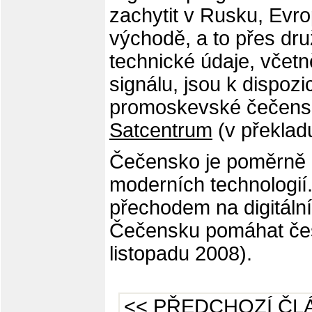
zachytit v Rusku, Evro
východě, a to přes dru
technické údaje, včet
signálu, jsou k dispozi
promoskevské čečenské
Satcentrum
(v překlad
Čečensko je poměrně a
moderních technologií.
přechodem na digitální
Čečensku pomáhat čes
listopadu 2008).
<< PŘEDCHOZÍ ČL