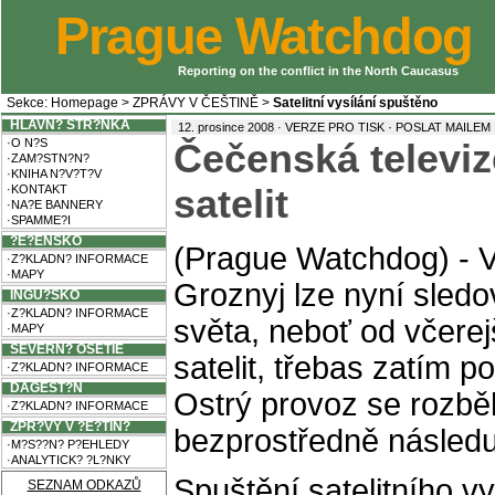
Prague Watchdog
Reporting on the conflict in the North Caucasus
Sekce:
Homepage
>
ZPRÁVY V ČEŠTINĚ
>
Satelitní vysílání spuštěno
HLAVN? STR?NKA
·
12. prosince 2008 ·
VERZE PRO TISK
POSLAT MAILEM
·O N?S
Čečenská televiz
·ZAM?STN?N?
·KNIHA N?V?T?V
·KONTAKT
satelit
·NA?E BANNERY
·SPAMME?I
?E?ENSKO
(Prague Watchdog) - Vy
·Z?KLADN? INFORMACE
·MAPY
Groznyj lze nyní sledo
INGU?SKO
·Z?KLADN? INFORMACE
světa, neboť od včerej
·MAPY
SEVERN? OSETIE
satelit, třebas zatím 
·Z?KLADN? INFORMACE
DAGEST?N
Ostrý provoz se rozbě
·Z?KLADN? INFORMACE
ZPR?VY V ?E?TIN?
bezprostředně následuj
·M?S??N? P?EHLEDY
·ANALYTICK? ?L?NKY
Spuštění satelitního vy
SEZNAM ODKAZŮ