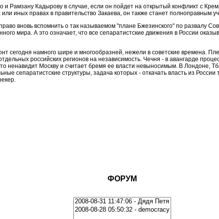
о и Рамзану Кадырову в случае, если он пойдет на открытый конфликт с Кре
х или иных правах в правительство Закаева, он также станет полноправным у
аво вновь вспомнить о так называемом "плане Бжезинского" по развалу Совет
ного мира. А это означает, что все сепаратистские движения в России оказ
онт сегодня намного шире и многообразней, нежели в советские времена. Пл
дельных российских регионов на независимость. Чечня - в авангарде процес
кто ненавидит Москву и считает бремя ее власти невыносимым. В Лондоне, Т
ые сепаратистские структуры, задача которых - откачать власть из России 
рекер.
ФОРУМ