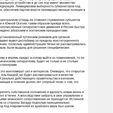
ерального устройства и до сих пор имеет множество
федерации. Ликвидировав выборность губернаторов под
ти, обеспечив партии власти преимущественные позиции в
й централизм отнюдь не отменил стремления субъектов
и и Южной Осетии, таким образом прежде всего,
многочисленные сепаратистские движения в России быстро
верждено абхазским и осетинским прецедентами.
 установленный путинским режимом для органов
давно вывел республику за пределы конституционного
ение, поскольку администрация Чечни не рассматривалась
овым, были выданы для решения специфических
ву и впрямь придет в голову выйти из повиновения, то он
еченскому сепаратизму, будет не только и не столько
стингерами.
 это конгломерат сил и интересов. Очевидно, что открытое
Аль-Каедой, не будет рассматриваться в качестве
й реально действующего правительства в изгнании,
ающая в течение долгих лет спорный тезис о том, что
укрепить собственное положение и вдохнуть новую жизнь в
нт в Чечне. А впоследствии забрать в свое управление и
ьями чеченского сопротивления не приходится. Истинной
ржка со стороны Запада подполью принципиально
од под покровителей из арабского мира был шагом