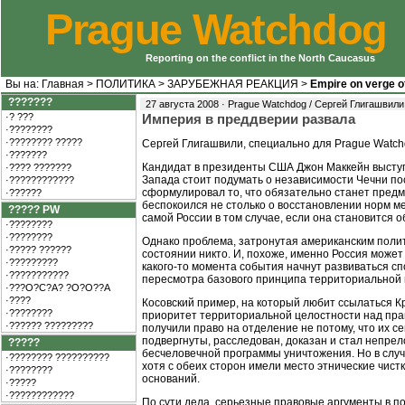
Prague Watchdog
Reporting on the conflict in the North Caucasus
Вы на:
Главная
>
ПОЛИТИКА
>
ЗАРУБЕЖНАЯ РЕАКЦИЯ
>
Empire on verge o
???????
27 августа 2008 · Prague Watchdog / Сергей Глигашвили
·? ???
Империя в преддверии развала
·????????
·???????? ?????
Сергей Глигашвили, специально для Prague Watc
·???????
Кандидат в президенты США Джон Маккейн выступи
·???? ???????
Запада стоит подумать о независимости Чечни по
·????????????
сформулировал то, что обязательно станет предм
·??????
беспокоился не столько о восстановлении норм м
????? PW
самой России в том случае, если она становится 
·????????
·????????
Однако проблема, затронутая американским полит
·????? ??????
состоянии никто. И, похоже, именно Россия может 
·?????????
какого-то момента события начнут развиваться с
·???????????
пересмотра базового принципа территориальной 
·???O?C?A? ?O?O??A
·????
Косовский пример, на который любит ссылаться К
·????????
приоритет территориальной целостности над прав
·?????? ?????????
получили право на отделение не потому, что их с
подвергнуты, расследован, доказан и стал непре
?????
бесчеловечной программы уничтожения. Но в случ
·???????? ??????????
хотя с обеих сторон имели место этнические чист
·????????
оснований.
·?????
·????????????
По сути дела, серьезные правовые аргументы в п