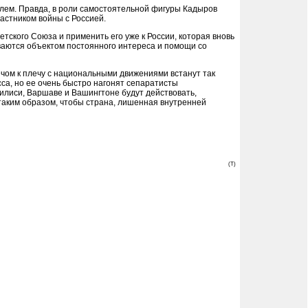
млем. Правда, в роли самостоятельной фигуры Кадыров
частником войны с Россией.
ского Союза и применить его уже к России, которая вновь
ываются объектом постоянного интереса и помощи со
ечом к плечу с национальными движениями встанут так
са, но ее очень быстро нагонят сепаратисты
билиси, Варшаве и Вашингтоне будут действовать,
таким образом, чтобы страна, лишенная внутренней
(T)