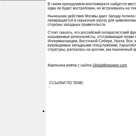
В таком причудливом конгломерате найдется мест
едва ли будет востребован, но встроившись на те
Нынешние действия Москвы дают Западу полное пр
превращается в серьезную угрозу для цивилизован
стороны западных правительств.
Стоит сказать, что российский сепаратистский фр
называемые регионалисты, отстаивающие право от
Ингерманландии, Восточной Сибири, Урала. Все, 
руководимые западными спецслужбами, параллельн
структуры, распалась на кусочки, как пшеничный к
Картинка взята с сайта
Globalfirepower.com
.
ССЫЛКИ ПО ТЕМЕ:
·