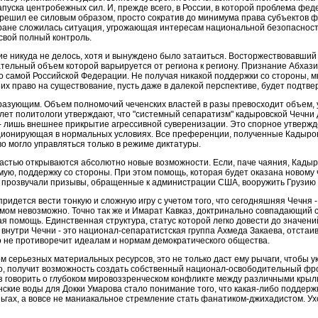
уска центробежных сил. И, прежде всего, в России, в которой проблема фед
 решил ее силовым образом, просто сократив до минимума права субъектов 
стране сложилась ситуация, угрожающая интересам национальной безопаснос
свой полный контроль.
е никуда не делось, хотя и вынуждено было затаиться. Восторжествовавши
ельный объем которой варьируется от региона к региону. Признание Абхази
о самой Российской Федерации. Не получая никакой поддержки со стороны, 
ли их право на существование, пусть даже в далекой перспективе, будет подт
разующим. Объем полномочий чеченских властей в разы превосходит объем,
лет политологи утверждают, что "системный сепаратизм" кадыровской Чечни 
- лишь внешнее прикрытие агрессивной суверенизации. Это спорное утвержд
нкционирующая в нормальных условиях. Все преференции, полученные Кадыр
о могло управляться только в режиме диктатуры.
ластью открываются абсолютно новые возможности. Если, паче чаяния, Кадыро
мую, поддержку со стороны. При этом помощь, которая будет оказана новому ч
е прозвучали призывы, обращенные к администрации США, вооружить Грузию 
придется вести тонкую и сложную игру с учетом того, что сегодняшняя Чечня -
мом невозможно. Точно так же и Имарат Кавказ, доктринально совпадающий с 
я помощь. Единственная структура, статус которой легко довести до значени
нутри Чечни - это национал-сепаратистская группа Ахмеда Закаева, отстаив
о не противоречит идеалам и нормам демократического общества.
ом серьезных материальных ресурсов, это не только даст ему рычаги, чтобы 
го, получит возможность создать собственный национал-освободительный фро
з говорить о глубоком мировоззренческом конфликте между различными крыл
нские воды для Докки Умарова стало понимание того, что какая-либо подде
ьгах, а вовсе не маниакальное стремление стать фанатиком-джихадистом. Ух