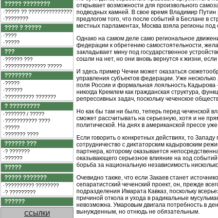
????? ????????
открывает возможности для произвольного самозап
·????? ?? ???????????????
подводных камней. В свое время Владимир Путин
·????????
предлогом того, что после событий в Беслане в 
местных парламентах, Москва взяла регионы под 
???? ? ?????
·????
Однако на самом деле само региональное движени
·?????
федерации к обретению самостоятельности, желат
???
закладывает мину под государственное устройств
сошли на нет, но они вновь вернутся к жизни, ес
·?????? ???
·?????????????? ?????
И здесь пример Чечни может оказаться сюжетооб
????????
управления субъектов федерации. Уже несколько 
·?????
поля России и формальная лояльность Кадырова 
·??????
никогда Кремлем как гражданская структура, фу
·?????????? ???????
репрессивных задач, поскольку чеченское обществ
? ?????????
Но как бы там ни было, теперь перед чеченской в
·??????? / ?????
сможет рассчитывать на серьезную, хотя и не пря
·??????????? ????
политической. На днях в американской прессе уж
·?????
·??????? ????
Если говорить о конкретных действиях, то Западу 
?????? ???
сотрудничество с диктаторским кадыровским режи
партнера, которому оказывается непосредственна
·? ???????
оказывающего серьезное влияние на ход событий в
·??????
борьба за национальную независимость нискольк
?????
????? ???????
Очевидно также, что если Закаев станет источник
сепаратистский чеченский проект, он, прежде все
·?????????? ????????
подразделения Имарата Кавказ, поскольку всерье
·? ?????????
причиной откола и ухода в радикальные мусульма
??????
невозможна. Умаровым двигала потребность в ден
вынужденным, но отнюдь не обязательным.
ССЫЛКИ