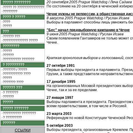
20 сентября 2005 Prague Watchdog / Леча Садаев
????? ????????
По состоянию на 20 сентября в чеченский избирк
·????? ?? ???????????????
·????????
Чечне нужны не репрессии, а общественная дис
???? ? ?????
8 августа 2005 Prague Watchdog / Руслан Исаев
·????
Выборы в парламент способны лишь умножить бес
·?????
"Бес" начал предвыборную кампанию в Чечне
???
9 июня 2005 Prague Watchdog / Руслан Исаев
·?????? ???
Своим появлением Гантамиров не только может сп
·?????????????? ?????
Чечне.
????????
·?????
·??????
Краткая хронология выборов и голосований, со
·?????????? ???????
? ?????????
27 октября 1991
·??????? / ?????
Первые выборы президента и парламента. Презид
·??????????? ????
Грузии, а также представители неправительственн
·?????
17 декабря 1995
·??????? ????
На организованных Москвой президентских выбора
?????? ???
Чечне, так и за ее пределами.
·? ???????
·??????
27 января 1997
Выборы парламента и президента. Президентом 
?????
всеми правительствами, в том числе и Россией.
????? ???????
·?????????? ????????
23 марта 2003
·? ?????????
Референдум по новой Конституции Чеченской Ре
??????
5 октября 2003
Выборы президента, организованные Кремлем. Пр
ССЫЛКИ