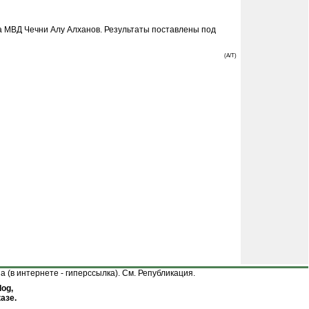
а МВД Чечни Алу Алханов. Результаты поставлены под
(A/T)
(в интернете - гиперссылка). См.
Републикация
.
og,
азе.