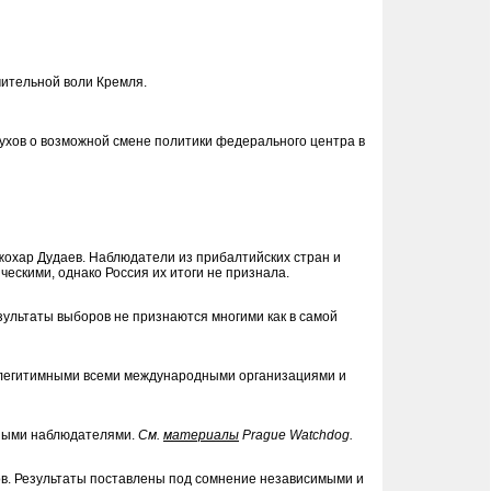
ительной воли Кремля.
лухов о возможной смене политики федерального центра в
охар Дудаев. Наблюдатели из прибалтийских стран и
ескими, однако Россия их итоги не признала.
ультаты выборов не признаются многими как в самой
 легитимными всеми международными организациями и
дными наблюдателями.
Cм.
материалы
Prague Watchdog.
в. Результаты поставлены под сомнение независимыми и