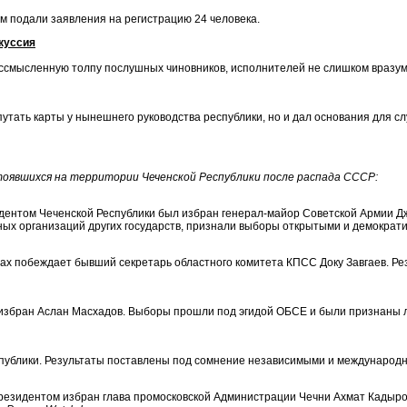
ом подали заявления на регистрацию 24 человека.
куссия
смысленную толпу послушных чиновников, исполнителей не слишком вразум
утать карты у нынешнего руководства республики, но и дал основания для с
стоявшихся на территории Чеченской Республики после распада СССР:
ентом Чеченской Республики был избран генерал-майор Советской Армии Дж
ых организаций других государств, признали выборы открытыми и демократич
х побеждает бывший секретарь областного комитета КПСС Доку Завгаев. Рез
избран Аслан Масхадов. Выборы прошли под эгидой ОБСЕ и были признаны
спублики. Результаты поставлены под сомнение независимыми и междунаро
езидентом избран глава промосковской Администрации Чечни Ахмат Кадыро