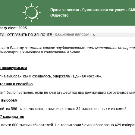
Права человека • Гуманитарная ситуация • СМИ
Общество
tary elect. 2005
·
АТИ
ОТПРАВИТЬ ПО ЭЛ. ПОЧТЕ
· ЯЗЫКОВЫЕ ВЕРСИИ:
гаем Вашему вниманию список опубликованных нами материалов по парлам
едшествующих выборов и голосований в Чечне.
рогнозируемыми
 на выборах, как и ожидалось, одержала «Единая Россия».
ленно и спокойно
 № 4 было пустынно, если не считать десятка два дежуривших сотрудников ми
м выборам
: их 596 тысяч человек, в том числе около 34 тысяч военных и их семей.
57 кандидатов
 почти 600 тысяч избирателей. На территории Чечни образовано 429 избира