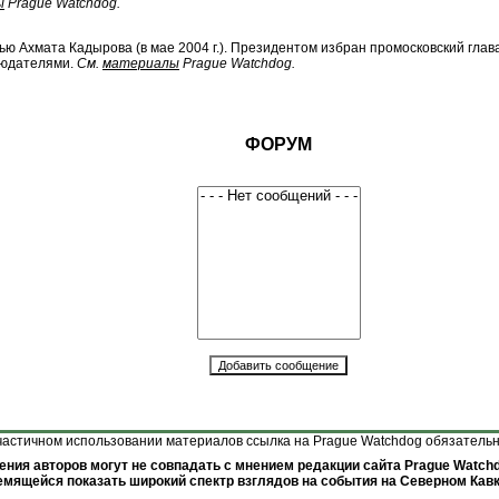
ы
Prague Watchdog.
 Ахмата Кадырова (в мае 2004 г.). Президентом избран промосковский глав
людателями.
См.
материалы
Prague Watchdog.
ФОРУМ
астичном использовании материалов ссылка на Prague Watchdog обязательна 
ения авторов могут не совпадать с мнением редакции сайта Prague Watchd
емящейся показать широкий спектр взглядов на события на Северном Кавк