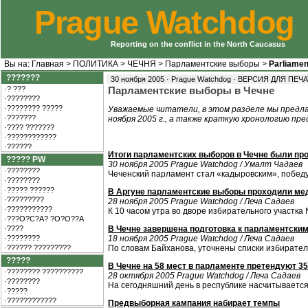
Prague Watchdog
Reporting on the conflict in the North Caucasus
Вы на:
Главная
>
ПОЛИТИКА
>
ЧЕЧНЯ
>
Парламентские выборы
>
Parliamen
???????
30 ноября 2005 · Prague Watchdog ·
ВЕРСИЯ ДЛЯ ПЕЧ
·? ???
Парламентские выборы в Чечне
·????????
·???????? ?????
Уважаемые читатели, в этом разделе мы предла
·???????
ноября 2005 г., а также краткую хронологию пр
·???? ???????
·????????????
·??????
Итоги парламентских выборов в Чечне были п
????? PW
30 ноября 2005 Prague Watchdog / Умалт Чадаев
·????????
Чеченский парламент стал «кадыровским», победу
·????????
·????? ??????
В Аргуне парламентские выборы проходили мед
·?????????
28 ноября 2005 Prague Watchdog / Леча Садаев
·???????????
К 10 часом утра во дворе избирательного участка
·???O?C?A? ?O?O??A
·????
В Чечне завершена подготовка к парламентски
·????????
18 ноября 2005 Prague Watchdog / Леча Садаев
·?????? ?????????
По словам Байханова, уточнены списки избирателей
?????
В Чечне на 58 мест в парламенте претендуют 3
·???????? ??????????
28 октября 2005 Prague Watchdog / Леча Садаев
·????????
На сегодняшний день в республике насчитывается
·?????
·????????????
Предвыборная кампания набирает темпы