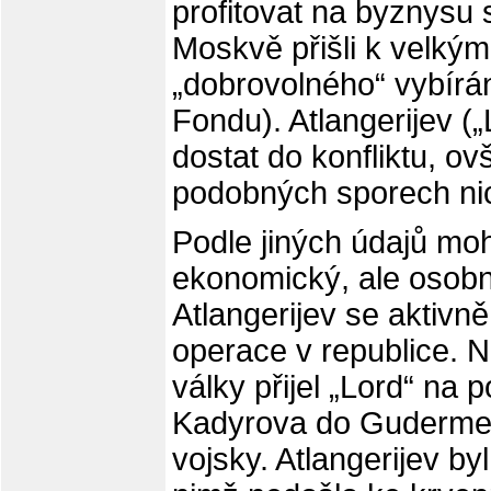
profitovat na byznysu
Moskvě přišli k velký
„dobrovolného“ vybírá
Fondu). Atlangerijev („L
dostat do konfliktu, ov
podobných sporech nic
Podle jiných údajů mohl
ekonomický, ale osobní 
Atlangerijev se aktivně 
operace v republice. 
války přijel „Lord“ n
Kadyrova do Gudermes
vojsky. Atlangerijev b