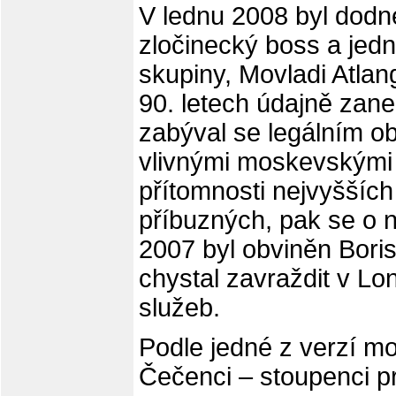
V lednu 2008 byl dod
zločinecký boss a jed
skupiny, Movladi Atlang
90. letech údajně zanec
zabýval se legálním o
vlivnými moskevskými 
přítomnosti nejvyššíc
příbuzných, pak se o n
2007 byl obviněn Bori
chystal zavraždit v Lo
služeb.
Podle jedné z verzí moh
Čečenci – stoupenci p