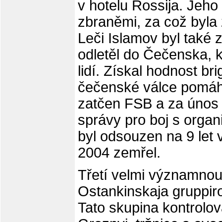
v hotelu Rossija. Jeh
zbraněmi, za což byla
Leči Islamov byl také
odletěl do Čečenska, 
lidí. Získal hodnost b
čečenské válce pomáha
zatčen FSB a za únos 
správy pro boj s org
byl odsouzen na 9 let
2004 zemřel.
Třetí velmi významnou 
Ostankinskaja gruppir
Tato skupina kontrolov