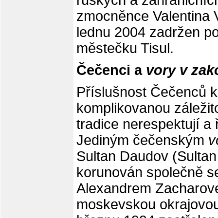
ruských a zahraničníc
zmocněnce Valentina 
lednu 2004 zadržen pol
městečku Tisul.
Čečenci a
vory v zak
Příslušnost Čečenců 
komplikovanou záležito
tradice nerespektují a 
Jediným čečenským
v
Sultan Daudov (Sultan B
korunován společně 
Alexandrem Zacharovem
moskevskou okrajovou 