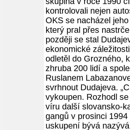
skupina v roce 1990 čít
kontrolovali nejen auto
OKS se nacházel jeho
který pral přes nastrč
později se stal Dudaj
ekonomické záležitosti
odletěl do Grozného, k
zhruba 200 lidí a spol
Ruslanem Labazanove
svrhnout Dudajeva. „C
vykoupen. Rozhodl se 
víru další slovansko-
gangů v prosinci 1994
uskupení bývá nazývá