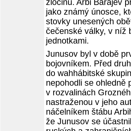
zločinu. Arbi Barajev 
jako známý únosce, kt
stovky unesených obětí
čečenské války, v níž 
jednotkami.
Junusov byl v době pr
bojovníkem. Před druh
do wahhábitské skupi
nepohodli se ohledně 
v rozvalinách Grozné
nastraženou v jeho au
náčelníkem štábu Arbi
že Junusov se účastnil