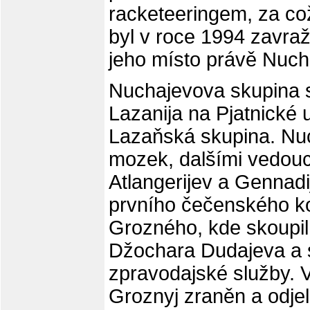
racketeeringem, za což
byl v roce 1994 zavraž
jeho místo právě Nuch
Nuchajevova skupina s
Lazanija na Pjatnické u
Lazaňská skupina. Nuc
mozek, dalšími vedoucí
Atlangerijev a Gennad
prvního čečenského kon
Grozného, kde skoupil 
Džochara Dudajeva a st
zpravodajské služby. V
Groznyj zraněn a odjel