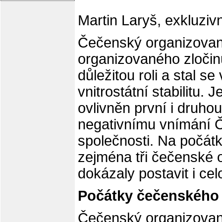
Martin Laryš, exkluzi
Čečenský organizovaný 
organizovaného zloči
důležitou roli a stal s
vnitrostátní stabilitu.
ovlivněn první i druho
negativnímu vnímání 
společnosti. Na počátk
zejména tři čečenské 
dokázaly postavit i ce
Počátky čečenského 
Čečenský organizovan