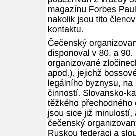
magazínu Forbes Paula
nakolik jsou tito člen
kontaktu.
Čečenský organizovaný 
disponoval v 80. a 90. l
organizované zločinec
apod.), jejichž bossov
legálního byznysu, na k
činností. Slovansko-k
těžkého přechodného o
jsou sice již minulostí
čečenský organizovaný
Ruskou federaci a slou