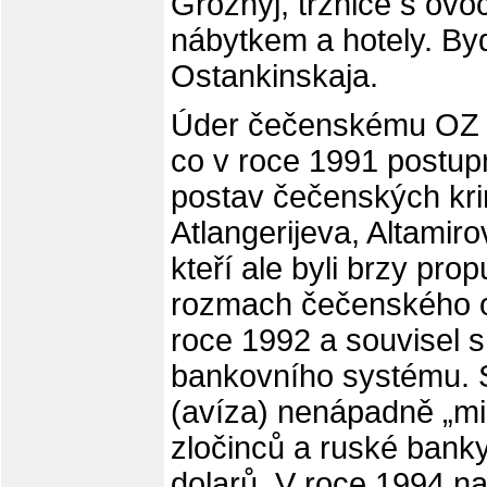
Groznyj, tržnice s ov
nábytkem a hotely. Byd
Ostankinskaja.
Úder čečenskému OZ za
co v roce 1991 postup
postav čečenských kri
Atlangerijeva, Altami
kteří ale byli brzy pro
rozmach čečenského o
roce 1992 a souvisel 
bankovního systému. S
(avíza) nenápadně „mi
zločinců a ruské banky
dolarů. V roce 1994 na