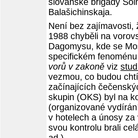
slovanské brigády Sol
Balašichinskaja.
Není bez zajímavosti, 
1988 chyběli na vorov
Dagomysu, kde se Mosk
specifickém fenoménu k
vorů v zakoně
viz
stud
vezmou, co budou chtít
začínajících čečenský
skupin (OKS) byl na ko
(organizované vydírán
v hotelech a únosy za
svou kontrolu brali cel
ad.).