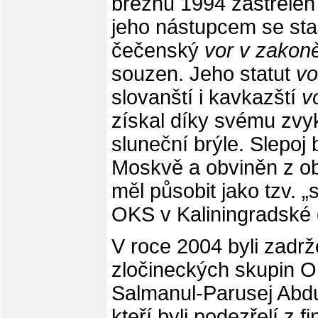
březnu 1994 zastřelen
jeho nástupcem se stal
čečenský
vor v zakon
souzen. Jeho statut
vo
slovanští i kavkazští
v
získal díky svému zvyk
sluneční brýle. Slepoj
Moskvě a obviněn z o
měl působit jako tzv. „s
OKS v Kaliningradské o
V roce 2004 byli zadr
zločineckých skupin 
Salmanul-Parusej Abdu
kteří byli podezřelí z 