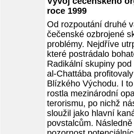
Vývoj čečenského or
roce 1999
Od rozpoutání druhé v
čečenské ozbrojené sku
problémy. Nejdříve utr
které postrádalo bohat
Radikální skupiny pod
al-Chattába profitoval
Blízkého Východu. I to
rostla mezinárodní opa
terorismu, po nichž ná
sloužil jako hlavní kan
povstalcům. Následně 
pozornost potenciální