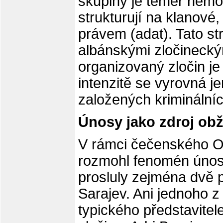
skupiny je téměř nemo
strukturují na klanové
právem (adat). Tato st
albánskými zločineck
organizovaný zločin je 
intenzitě se vyrovná je
založených kriminálníc
Únosy jako zdroj obž
V rámci čečenského OZ
rozmohl fenomén únosů.
prosluly zejména dvě 
Sarajev. Ani jednoho z
typického představite