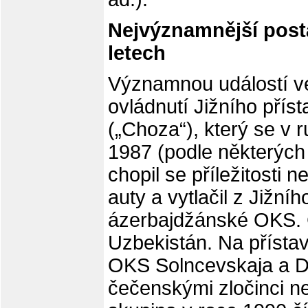
Nejvýznamnější post
letech
Významnou událostí v
ovládnutí Jižního pří
(„Choza“), který se v r
1987 (podle některých a
chopil se příležitost
auty a vytlačil z Jižní
ázerbajdžánské OKS. C
Uzbekistán. Na přístav
OKS Solncevskaja a Do
čečenskými zločinci ne