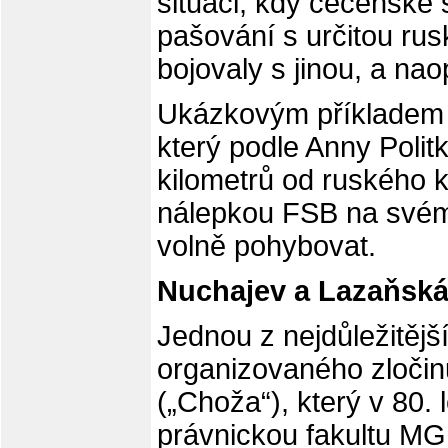
situaci, kdy čečenské 
pašování s určitou rus
bojovaly s jinou, a nao
Ukázkovým příkladem b
který podle Anny Politk
kilometrů od ruského k
nálepkou FSB na svém
volně pohybovat.
Nuchajev a Lazaňská
Jednou z nejdůležitěj
organizovaného zloči
(„Choža“), který v 80.
právnickou fakultu MG