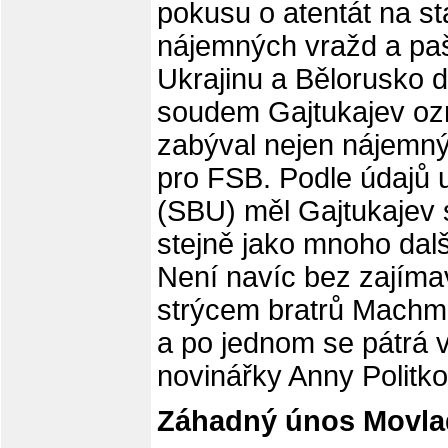
pokusu o atentát na st
nájemných vražd a pa
Ukrajinu a Bělorusko 
soudem Gajtukajev ozn
zabýval nejen nájemný
pro FSB. Podle údajů u
(SBU) měl Gajtukajev
stejně jako mnoho dal
Není navíc bez zajímav
strýcem bratrů Machmud
a po jednom se pátrá v
novinářky Anny Politk
Záhadný únos Movlad