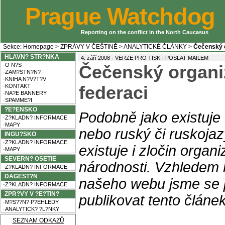
Prague Watchdog
Reporting on the conflict in the North Caucasus
Sekce:
Homepage
>
ZPRÁVY V ČEŠTINĚ
>
ANALYTICKÉ ČLÁNKY
>
Čečenský o
HLAVN? STR?NKA
·
4. září 2008 ·
VERZE PRO TISK
POSLAT MAILEM
·O N?S
Čečenský organi
·ZAM?STN?N?
·KNIHA N?V?T?V
·KONTAKT
federaci
·NA?E BANNERY
·SPAMME?I
?E?ENSKO
Podobně jako existuje
·Z?KLADN? INFORMACE
·MAPY
nebo ruský či ruskojaz
INGU?SKO
·Z?KLADN? INFORMACE
existuje i zločin
organi
·MAPY
SEVERN? OSETIE
národnosti. Vzhledem
·Z?KLADN? INFORMACE
DAGEST?N
našeho webu jsme se p
·Z?KLADN? INFORMACE
ZPR?VY V ?E?TIN?
publikovat tento článe
·M?S??N? P?EHLEDY
·ANALYTICK? ?L?NKY
SEZNAM ODKAZŮ