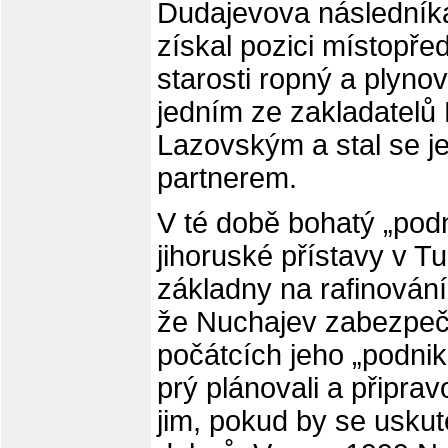
Dudajevova následník
získal pozici místopře
starosti ropný a plyno
jedním ze zakladatel
Lazovským a stal se j
partnerem.
V té době bohatý „podn
jihoruské přístavy v T
základny na rafinování
že Nuchajev zabezpeč
počátcích jeho „podnik
prý plánovali a připrav
jim, pokud by se uskut