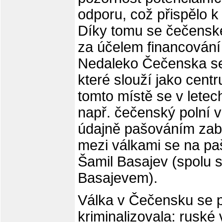
odporu, což přispělo k
Díky tomu se čečenské
za účelem financování
Nedaleko Čečenska se 
které slouží jako cent
tomto místě se v lete
např. čečenský polní ve
údajně pašováním zabý
mezi válkami se na paš
Šamil Basajev (spolu 
Basajevem).
Válka v Čečensku se 
kriminalizovala: ruské