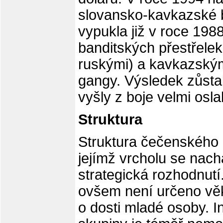
slovansko-kavkazské b
vypukla již v roce 198
banditských přestřele
ruskými) a kavkazský
gangy. Výsledek zůsta
vyšly z boje velmi osl
Struktura
Struktura čečenského
jejímž vrcholu se nachá
strategická rozhodnutí.
ovšem není určeno vě
o dosti mladé osoby. In