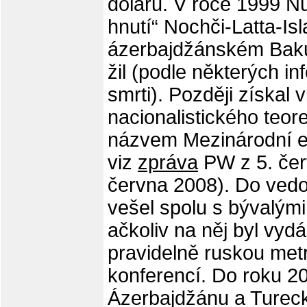
dolarů. V roce 1999 Nu
hnutí“ Nochči-Latta-Is
ázerbajdžánském Baku, 
žil (podle některých in
smrti). Později získal 
nacionalistického teor
názvem Mezinárodní eu
viz
zpráva
PW z 5. če
června 2008). Do vedo
vešel spolu s bývalými
ačkoliv na něj byl vyd
pravidelně ruskou metr
konferencí. Do roku 2
Ázerbajdžánu a Turec