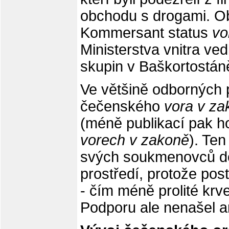
obchodu s drogami. Ob
Kommersant status
vo
Ministerstva vnitra ved
skupin v Baškortostán
Ve většině odborných p
čečenského
vora v za
(méně publikací pak h
vorech v zakoně
). Te
svých soukmenovců do
prostředí, protože po
- čím méně prolité krve
Podporu ale nenašel an