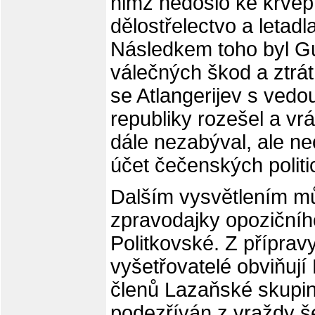
nimž nedošlo ke krvepr
dělostřelectvo a letadl
Následkem toho byl G
válečných škod a ztrát
se Atlangerijev s ved
republiky rozešel a vrá
dále nezabýval, ale ne
účet čečenských politic
Dalším vysvětlením mů
zpravodajky opozičníh
Politkovské. Z příprav
vyšetřovatelé obviňují
členů Lazaňské skupin
podezříván z vraždy š