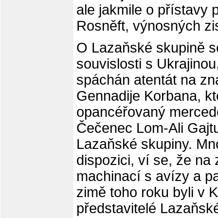
ale jakmile o přístavy 
Rosněft, výnosných zi
O Lazaňské skupině se
souvislosti s Ukrajino
spáchán atentát na zn
Gennadije Korbana, kte
opancéřovaný mercede
Čečenec Lom-Ali Gajtu
Lazaňské skupiny. Mno
dispozici, ví se, že na
machinací s avízy a pa
zimě toho roku byli v K
představitelé Lazaňské 