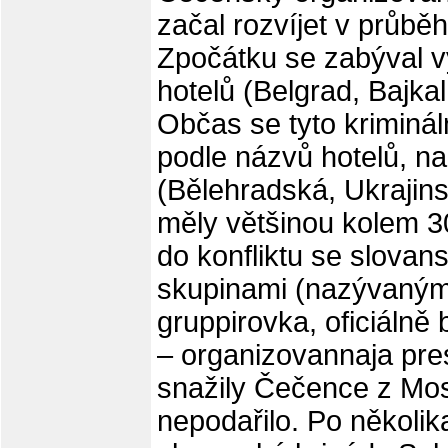
začal rozvíjet v průběh
Zpočátku se zabýval 
hotelů (Belgrad, Bajkal,
Občas se tyto kriminá
podle názvů hotelů, na
(Bělehradská, Ukrajin
měly většinou kolem 30
do konfliktu se slova
skupinami (nazývanými 
gruppirovka, oficiáln
– organizovannaja pres
snažily Čečence z Mosk
nepodařilo. Po několik