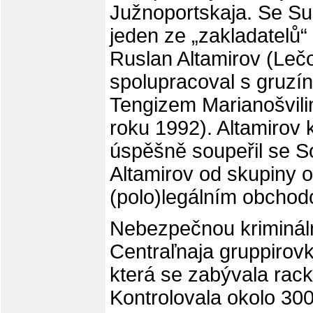
Južnoportskaja. Se S
jeden ze „zakladatel
Ruslan Altamirov (Lečo
spolupracoval s gruz
Tengizem Marianošvil
roku 1992). Altamirov 
úspěšně soupeřil se S
Altamirov od skupiny o
(polo)legálním obchod
Nebezpečnou krimináln
Centraľnaja gruppirovk
která se zabývala rac
Kontrolovala okolo 300