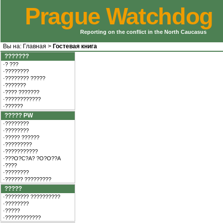
Prague Watchdog
Reporting on the conflict in the North Caucasus
Вы на:
Главная
>
Гостевая книга
???????
·? ???
·????????
·???????? ?????
·???????
·???? ???????
·????????????
·??????
????? PW
·????????
·????????
·????? ??????
·?????????
·???????????
·???O?C?A? ?O?O??A
·????
·????????
·?????? ?????????
?????
·???????? ??????????
·????????
·?????
·????????????