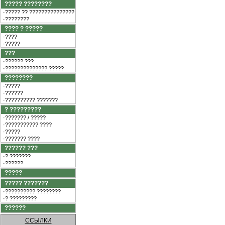
????? ????????
·????? ?? ???????????????
·????????
???? ? ?????
·????
·?????
???
·?????? ???
·?????????????? ?????
????????
·?????
·??????
·?????????? ???????
? ?????????
·??????? / ?????
·??????????? ????
·?????
·??????? ????
?????? ???
·? ???????
·??????
?????
????? ???????
·?????????? ????????
·? ?????????
??????
ССЫЛКИ