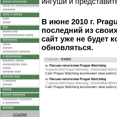
ингуши и представит
????? ????????
·????? ?? ???????????????
·????????
???? ? ?????
·????
В июне 2010 г. Pra
·?????
???
последний из своих
·?????? ???
·?????????????? ?????
сайт уже не будет 
????????
·?????
обновляться.
·??????
·?????????? ???????
? ?????????
О НАС
ГЛАВНАЯ
>
·??????? / ?????
·??????????? ????
Письмо читателям Prague Watchdog
·?????
6 апреля 2010 Prague Watchdog
· ЯЗЫКОВЫЕ ВЕРС
·??????? ????
Сайт Prague Watchdog возобновит свою работу 
?????? ???
Письмо читателям Prague Watchdog
·? ???????
7 апреля 2008 Prague Watchdog
· ЯЗЫКОВЫЕ ВЕРС
·??????
Сайт Prague Watchdog возобновит свою работу 1
?????
????? ???????
·?????????? ????????
·? ?????????
??????
ССЫЛКИ