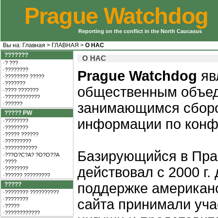
Prague Watchdog
Reporting on the conflict in the North Caucasus
Вы на:
Главная
>
ГЛАВНАЯ
>
О НАС
???????
О НАС
·? ???
·????????
Prague Watchdog
яв
·???????? ?????
·???????
общественным объе
·???? ???????
·????????????
занимающимся сборо
·??????
????? PW
информации по конфл
·????????
·????????
·????? ??????
·?????????
·???????????
Базирующийся в Праг
·???O?C?A? ?O?O??A
·????
действовал с 2000 г. 
·????????
·?????? ?????????
поддержке американ
?????
·???????? ??????????
·????????
сайта принимали уча
·?????
·????????????