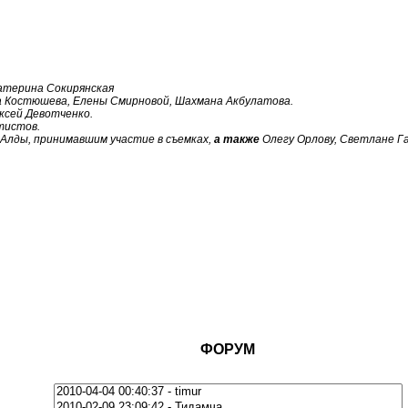
катерина Сокирянская
 Костюшева, Елены Смирновой, Шахмана Акбулатова.
ксей Девотченко.
тистов.
Алды, принимавшим участие в съемках,
а также
Олегу Орлову, Светлане Г
ФОРУМ