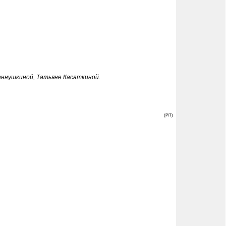
аннушкиной, Татьяне Касаткиной.
(P/T)