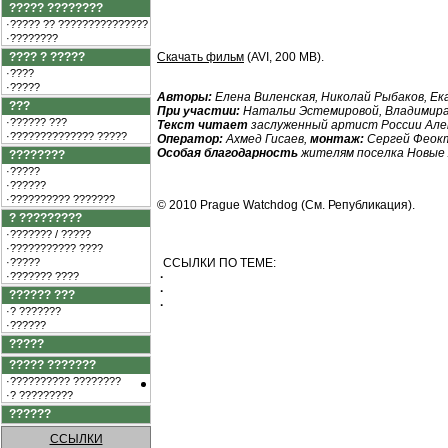
????? ????????
·????? ?? ???????????????
·????????
???? ? ?????
Скачать фильм
(AVI, 200 MB).
·????
·?????
Aвторы:
Елена Виленская, Николай Рыбаков, Е
???
При участии:
Натальи Эстемировой, Владимира
·?????? ???
Текст читает
заслуженный артист России Але
·?????????????? ?????
Оператор:
Ахмед Гисаев,
монтаж:
Сергей Феок
Особая благодарность
жителям поселка Новые 
????????
·?????
·??????
·?????????? ???????
© 2010 Prague Watchdog (См.
Републикация
).
? ?????????
·??????? / ?????
·??????????? ????
·?????
ССЫЛКИ ПО ТЕМЕ:
·??????? ????
·
·
?????? ???
·
·? ???????
·??????
?????
????? ???????
·?????????? ????????
·? ?????????
??????
ССЫЛКИ