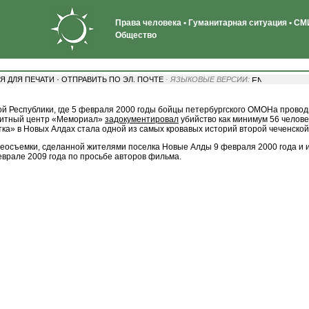
Права человека • Гуманитарная ситуация • СМИ
Общество
·
Я ДЛЯ ПЕЧАТИ
ОТПРАВИТЬ ПО ЭЛ. ПОЧТЕ
· ЯЗЫКОВЫЕ ВЕРСИИ:
й Республики, где 5 февраля 2000 годы бойцы петербургского ОМОНа провод
ащитный центр «Мемориал»
задокументировал
убийство как минимум 56 челове
тка» в Новых Алдах стала одной из самых кровавых историй второй чеченской
деосъемки, сделанной жителями поселка Новые Алды 9 февраля 2000 года и 
рале 2009 года по просьбе авторов фильма.