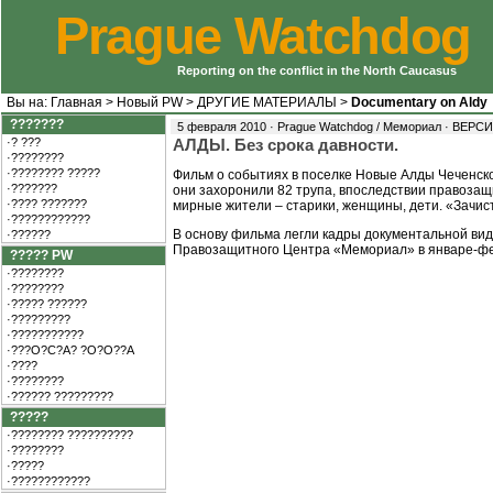
Prague Watchdog
Reporting on the conflict in the North Caucasus
Вы на:
Главная
>
Новый PW
>
ДРУГИЕ МАТЕРИАЛЫ
>
Documentary on Aldy
???????
5 февраля 2010 · Prague Watchdog / Мемориал ·
ВЕРСИ
·? ???
АЛДЫ. Без срока давности.
·????????
·???????? ?????
Фильм о событиях в поселке Новые Алды Чеченско
·???????
они захоронили 82 трупа, впоследствии правоз
·???? ???????
мирные жители – старики, женщины, дети. «Зачис
·????????????
В основу фильма легли кадры документальной ви
·??????
Правозащитного Центра «Мемориал» в январе-фев
????? PW
·????????
·????????
·????? ??????
·?????????
·???????????
·???O?C?A? ?O?O??A
·????
·????????
·?????? ?????????
?????
·???????? ??????????
·????????
·?????
·????????????